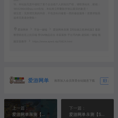
10、本站如无意中侵犯了某个企业或个人的知识产权，请联系站长，邮箱：
185529643@qq.com告知，本站将立即删除并致以最深的歉意！
请注意：无所谓完美的内容，不包含BUG修复一类的修改服务！若要求较高
追求完美请勿赞助！
爱游网单
手游一键端
爱游网单亲测【阿拉德之怒单机版】最新
整理箭在弦上抗日端 带GM物品后台 丰富装扮 平台币内购 虚拟机一键端 视
频安装教学
https://www.aywd.vip/10624.html
爱游网单
推荐加入会员享受全站随意下载
生成海
上一篇：
下一篇：
爱游网单亲测【飞龙骑士单机版】最新整理射击类手游 代金券内购 GM物品充值后台 虚拟机一键端 视频安装教学 支持自配家庭局域网安卓手机
爱游网单亲测【SSJS6赛季单机版】最新整理修复版 apk+H5网页 配套GM充值后台 代金券内购 虚拟机一键端 纯离线单机