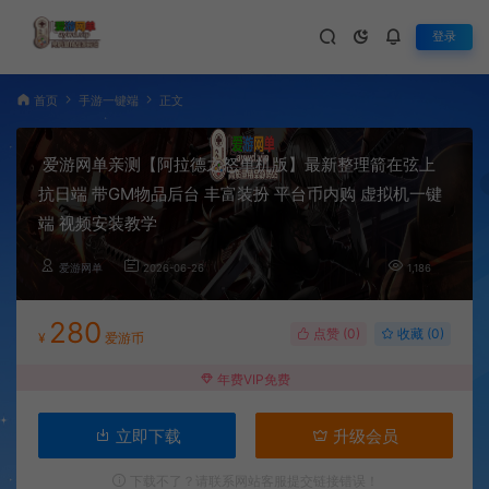
登录
首页
手游一键端
正文
爱游网单亲测【阿拉德之怒单机版】最新整理箭在弦上
抗日端 带GM物品后台 丰富装扮 平台币内购 虚拟机一键
端 视频安装教学
爱游网单
2026-06-26
1,186
280
点赞 (
0
)
收藏 (0)
¥
爱游币
年费VIP免费
立即下载
升级会员
下载不了？请联系网站客服提交链接错误！