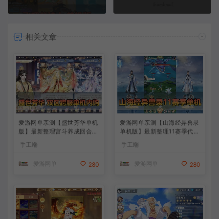
相关文章
爱游网单亲测【盛世芳华单机
爱游网单亲测【山海经异兽录
版】最新整理宫斗养成回合抽
单机版】最新整理11赛季代金
卡多区跨服代金券内购虚拟机
券内购版 带GM物品充值后台
手工端
手工端
一键端视频教学+linux手工外
模拟器手游 解压一键端 视频
网端文本教学
安装教学+手工端文本教学
爱游网单
爱游网单
280
280