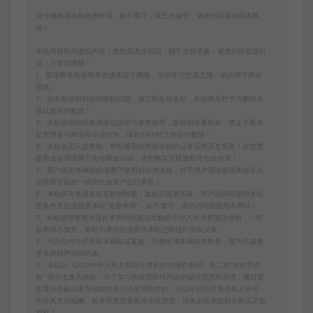
请仔细阅读本站免责申明，如不遵守，或无法接受，请勿访问或使用本网
站！
本站内容均为虚拟内容，赞助后无法召回，顾不支持退换！避免纠纷耽误时
间！介意勿赞助！
1、爱游网单所有网单资源来源于网络，仅供学习交流之用。切勿用于商业
用途。
2、如本帖侵犯到任何版权问题，请立即告知本站，本站将及时予与删除并
致以最深的歉意！
3、本站提供的所有资源仅供学习参考使用，版权归原著所有，禁止下载本
站资源参与商业和非法行为，请在24小时之内自行删除！
4、本站会员只是赞助，赞助费用仅维持本站的日常运营开支所需！若您需
要商业运营或用于其他商业活动，请您购买正版授权并合法使用！
5、用户使用本网站必须遵守使用的法律法规，对于用户违法使用本站非法
运营而引起的一切责任由用户自行承担！
6、本站所有资源来自互联网转载，版权归原著所有，用户访问和使用本站
的条件是必须接受本站“免责申明”，如不遵守，请勿访问或使用本网站！
7、本站使用者因为违反本声明的规定而触犯中华人民共和国法律的，一切
后果自己负责，本站不承担任何责任本站已经进行告知义务。
8、凡以任何方式登陆本网站或直接、间接使用本网站资料者，视为自愿接
受本网站声明的约束。
9、本站以《2013中华人民共和国计算机软件保护条例》第二章"软件菩作
权” 第十七条为原则：为了学习和研究软件内含的设计思想和原理，通过安
装显示传输或者存储软件等方式使用软件的，可以不经软件著作权人许可，
不向其支付报酬。若有学员需要商用本站资源，请务必联系版权方购买正版
授权！