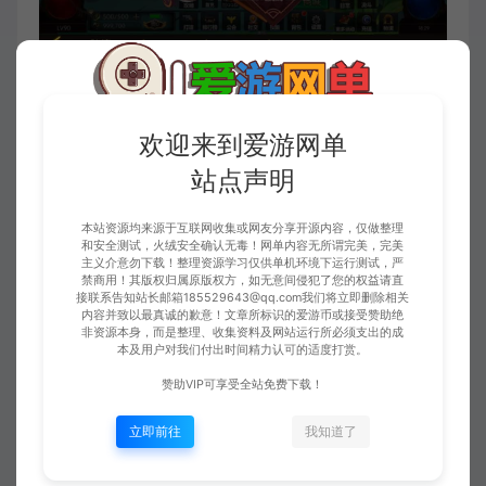
欢迎来到爱游网单
站点声明
本站资源均来源于互联网收集或网友分享开源内容，仅做整理
和安全测试，火绒安全确认无毒！网单内容无所谓完美，完美
主义介意勿下载！整理资源学习仅供单机环境下运行测试，严
禁商用！其版权归属原版权方，如无意间侵犯了您的权益请直
接联系告知站长邮箱185529643@qq.com我们将立即删除相关
内容并致以最真诚的歉意！文章所标识的爱游币或接受赞助绝
非资源本身，而是整理、收集资料及网站运行所必须支出的成
本及用户对我们付出时间精力认可的适度打赏。
赞助VIP可享受全站免费下载！
立即前往
我知道了