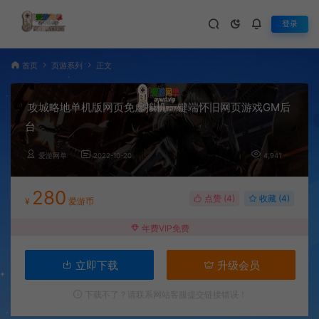
登录
首页
页游系列
正文
攻城略地单机版网页免虚拟机一键端怀旧网页游戏GM后
台
爱游网单
2022-10-20
4,941
280
点赞 (
4
)
收藏 (4)
¥
爱游币
年费VIP免费
立即下载
升级会员
下载不了？请联系网站客服提交链接错误！