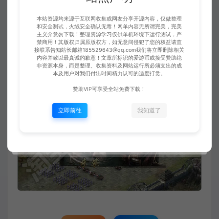
本站资源均来源于互联网收集或网友分享开源内容，仅做整理
和安全测试，火绒安全确认无毒！网单内容无所谓完美，完美
主义介意勿下载！整理资源学习仅供单机环境下运行测试，严
禁商用！其版权归属原版权方，如无意间侵犯了您的权益请直
接联系告知站长邮箱185529643@qq.com我们将立即删除相关
内容并致以最真诚的歉意！文章所标识的爱游币或接受赞助绝
非资源本身，而是整理、收集资料及网站运行所必须支出的成
本及用户对我们付出时间精力认可的适度打赏。
赞助VIP可享受全站免费下载！
立即前往
我知道了