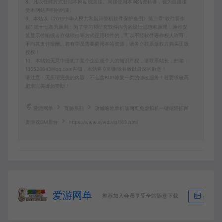
8、凡以任何方式登陆本网站或直接、间接使用本网站资料者，视为自愿接
受本网站声明的约束。
9、本站以《2013中华人民共和国计算机软件保护条例》第二章"软件菩作
权” 第十七条为原则：为了学习和研究软件内含的设计思想和原理，通过安
装显示传输或者存储软件等方式使用软件的，可以不经软件著作权人许可，
不向其支付报酬。若有学员需要商用本站资源，请务必联系版权方购买正版
授权！
10、本站如无意中侵犯了某个企业或个人的知识产权，请联系站长，邮箱：
185529643@qq.com告知，本站将立即删除并致以最深的歉意！
请注意：无所谓完美的内容，不包含BUG修复一类的修改服务！若要求较高
追求完美请勿赞助！
爱游网单
页游系列
攻城略地单机版网页免虚拟机一键端怀旧网
页游戏GM后台
https://www.aywd.vip/143.html
爱游网单
推荐加入会员享受全站随意下载
生成海