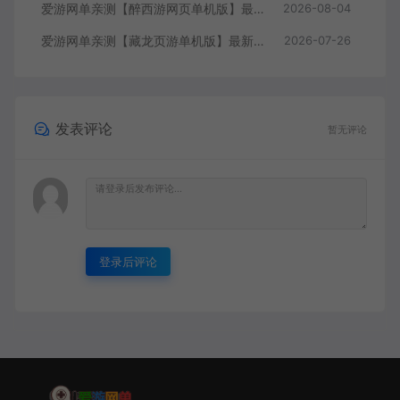
爱游网单亲测【醉西游网页单机版】最新整理单机一键端Win系单机服务端PC客户端 GM后台 通用视频教学+手工端文本教学
2026-08-04
爱游网单亲测【藏龙页游单机版】最新整理怀旧页游免flash 带GM充值物品GM工具 解压一键启动 视频安装教学
2026-07-26
发表评论
暂无评论
登录后评论