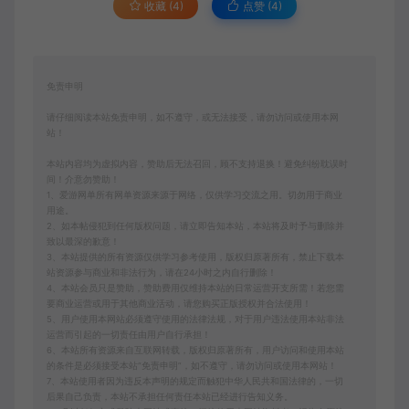
收藏 (4)
点赞 (
4
)
免责申明
请仔细阅读本站免责申明，如不遵守，或无法接受，请勿访问或使用本网
站！
本站内容均为虚拟内容，赞助后无法召回，顾不支持退换！避免纠纷耽误时
间！介意勿赞助！
1、爱游网单所有网单资源来源于网络，仅供学习交流之用。切勿用于商业
用途。
2、如本帖侵犯到任何版权问题，请立即告知本站，本站将及时予与删除并
致以最深的歉意！
3、本站提供的所有资源仅供学习参考使用，版权归原著所有，禁止下载本
站资源参与商业和非法行为，请在24小时之内自行删除！
4、本站会员只是赞助，赞助费用仅维持本站的日常运营开支所需！若您需
要商业运营或用于其他商业活动，请您购买正版授权并合法使用！
5、用户使用本网站必须遵守使用的法律法规，对于用户违法使用本站非法
运营而引起的一切责任由用户自行承担！
6、本站所有资源来自互联网转载，版权归原著所有，用户访问和使用本站
的条件是必须接受本站“免责申明”，如不遵守，请勿访问或使用本网站！
7、本站使用者因为违反本声明的规定而触犯中华人民共和国法律的，一切
后果自己负责，本站不承担任何责任本站已经进行告知义务。