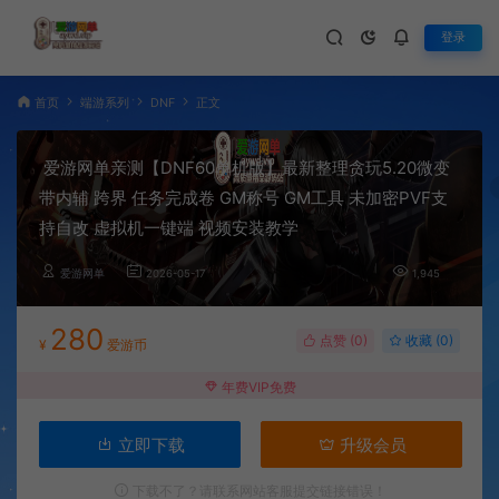
登录
首页
端游系列
DNF
正文
爱游网单亲测【DNF60单机版】最新整理贪玩5.20微变
带内辅 跨界 任务完成卷 GM称号 GM工具 未加密PVF支
持自改 虚拟机一键端 视频安装教学
爱游网单
2026-05-17
1,945
280
点赞 (
0
)
收藏 (0)
¥
爱游币
年费VIP免费
立即下载
升级会员
下载不了？请联系网站客服提交链接错误！