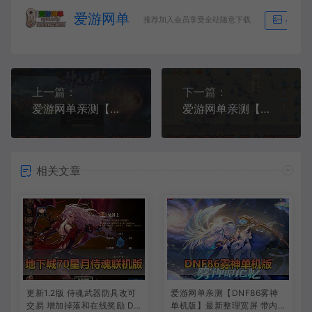
爱游网单
推荐加入会员享受全站随意下载
生成海
上一篇：
下一篇：
爱游网单亲测【风云OL单机版】最新整理神魂觉醒端 带GM命令可发物品道具 满元宝 免虚拟机一键端 视频安装教学
爱游网单亲测【传奇单机版】最新整理流云神器 沙城BOSS版 单职业 魔王冰雪打宝 无限刀 不巅峰假人 GOM精修 GM后台无限元宝可发物品装备 免虚拟机端视频安装教学
相关文章
更新1.2版 侍魂武器防具改可
爱游网单亲测【DNF86雾神
交易 增加掉落和在线奖励 DN
单机版】最新整理宽屏 带内