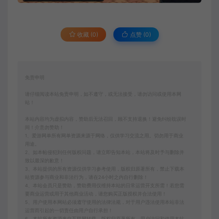
收藏 (0)
点赞 (
0
)
免责申明
请仔细阅读本站免责申明，如不遵守，或无法接受，请勿访问或使用本网
站！
本站内容均为虚拟内容，赞助后无法召回，顾不支持退换！避免纠纷耽误时
间！介意勿赞助！
1、爱游网单所有网单资源来源于网络，仅供学习交流之用。切勿用于商业
用途。
2、如本帖侵犯到任何版权问题，请立即告知本站，本站将及时予与删除并
致以最深的歉意！
3、本站提供的所有资源仅供学习参考使用，版权归原著所有，禁止下载本
站资源参与商业和非法行为，请在24小时之内自行删除！
4、本站会员只是赞助，赞助费用仅维持本站的日常运营开支所需！若您需
要商业运营或用于其他商业活动，请您购买正版授权并合法使用！
5、用户使用本网站必须遵守使用的法律法规，对于用户违法使用本站非法
运营而引起的一切责任由用户自行承担！
6、本站所有资源来自互联网转载，版权归原著所有，用户访问和使用本站