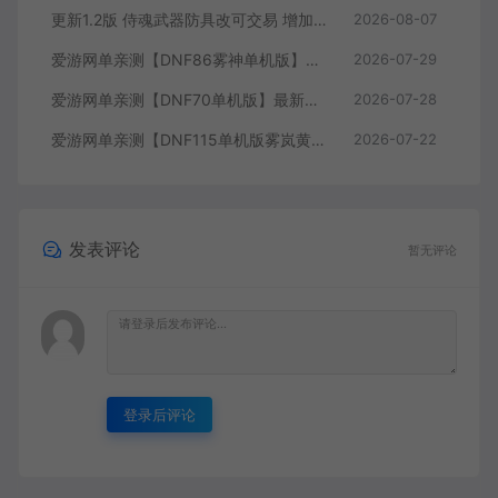
更新1.2版 侍魂武器防具改可交易 增加掉落和在线奖励 DNF70星月侍魂联机版 新版技能 丰富异次元技能装备词条 护石 辟邪玉 皮肤外观 BUFF技能徽章 史诗装备特效徽章 技能宝珠等 在线点 装备靠爆
2026-08-07
爱游网单亲测【DNF86雾神单机版】最新整理宽屏 带内辅便捷 新技能 界面UI 大冰龙 新深渊副本 技能护石 虚拟机一键端 视频安装教学
2026-07-29
爱游网单亲测【DNF70单机版】最新整理超神70微变 魂图 异界 安图恩 四小龙 镶嵌 内辅 异次元护石宝珠 未加密PVF虚拟机一键端 视频安装教学
2026-07-28
爱游网单亲测【DNF115单机版雾岚黄昏战】最新整理带魔枪三职业 女鬼剑 女圣职者 男鬼剑女格斗新模型 美神 雾岚副本 太初装备 快捷内辅 虚拟机一键端 视频安装教学
2026-07-22
发表评论
暂无评论
登录后评论