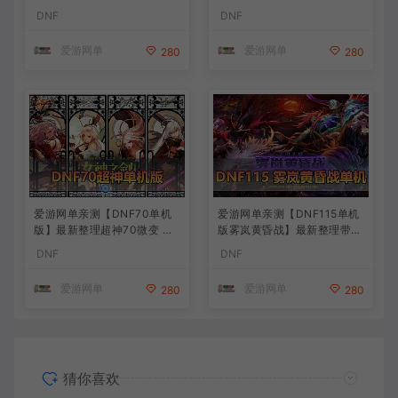
F70星月侍魂联机版 新版技能
辅便捷 新技能 界面UI 大冰龙
DNF
DNF
丰富异次元技能装备词条 护
新深渊副本 技能护石 虚拟机
石 辟邪玉 皮肤外观 BUFF技
一键端 视频安装教学
爱游网单
爱游网单
280
280
能徽章 史诗装备特效徽章 技
能宝珠等 在线点 装备靠爆
爱游网单亲测【DNF70单机
爱游网单亲测【DNF115单机
版】最新整理超神70微变 魂
版雾岚黄昏战】最新整理带魔
图 异界 安图恩 四小龙 镶嵌
枪三职业 女鬼剑 女圣职者 男
DNF
DNF
内辅 异次元护石宝珠 未加密
鬼剑女格斗新模型 美神 雾岚
PVF虚拟机一键端 视频安装
副本 太初装备 快捷内辅 虚拟
爱游网单
爱游网单
280
280
教学
机一键端 视频安装教学
猜你喜欢