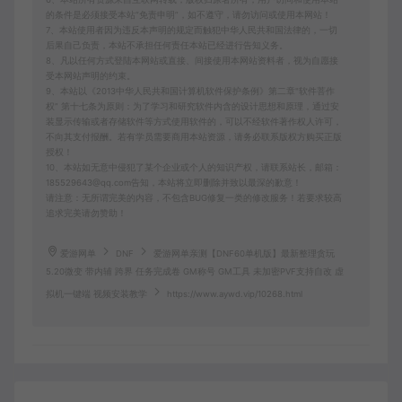
的条件是必须接受本站“免责申明”，如不遵守，请勿访问或使用本网站！
7、本站使用者因为违反本声明的规定而触犯中华人民共和国法律的，一切
后果自己负责，本站不承担任何责任本站已经进行告知义务。
8、凡以任何方式登陆本网站或直接、间接使用本网站资料者，视为自愿接
受本网站声明的约束。
9、本站以《2013中华人民共和国计算机软件保护条例》第二章"软件菩作
权” 第十七条为原则：为了学习和研究软件内含的设计思想和原理，通过安
装显示传输或者存储软件等方式使用软件的，可以不经软件著作权人许可，
不向其支付报酬。若有学员需要商用本站资源，请务必联系版权方购买正版
授权！
10、本站如无意中侵犯了某个企业或个人的知识产权，请联系站长，邮箱：
185529643@qq.com告知，本站将立即删除并致以最深的歉意！
请注意：无所谓完美的内容，不包含BUG修复一类的修改服务！若要求较高
追求完美请勿赞助！
爱游网单
DNF
爱游网单亲测【DNF60单机版】最新整理贪玩
5.20微变 带内辅 跨界 任务完成卷 GM称号 GM工具 未加密PVF支持自改 虚
拟机一键端 视频安装教学
https://www.aywd.vip/10268.html