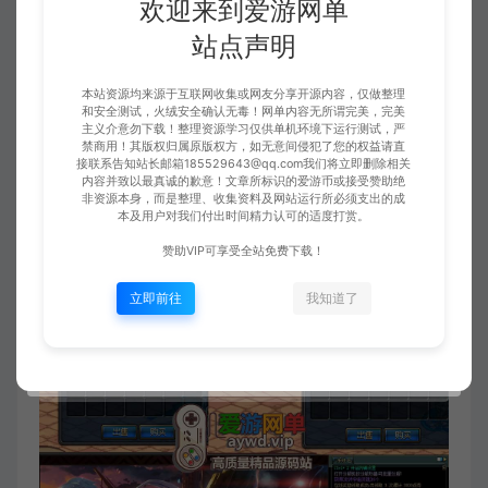
欢迎来到爱游网单
站点声明
本站资源均来源于互联网收集或网友分享开源内容，仅做整理
和安全测试，火绒安全确认无毒！网单内容无所谓完美，完美
主义介意勿下载！整理资源学习仅供单机环境下运行测试，严
禁商用！其版权归属原版权方，如无意间侵犯了您的权益请直
接联系告知站长邮箱185529643@qq.com我们将立即删除相关
内容并致以最真诚的歉意！文章所标识的爱游币或接受赞助绝
非资源本身，而是整理、收集资料及网站运行所必须支出的成
本及用户对我们付出时间精力认可的适度打赏。
赞助VIP可享受全站免费下载！
立即前往
我知道了