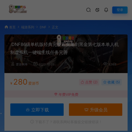
登录
首页
端游系列
DNF
正文
DNF86级单机版经典完整五女鬼剑黑金第七版本单人机
制虚拟机一键端主线任务完善
爱游网单
2022-10-21
5,988
280
点赞 (
2
)
收藏 (5)
¥
爱游币
年费VIP免费
立即下载
升级会员
下载不了？请联系网站客服提交链接错误！