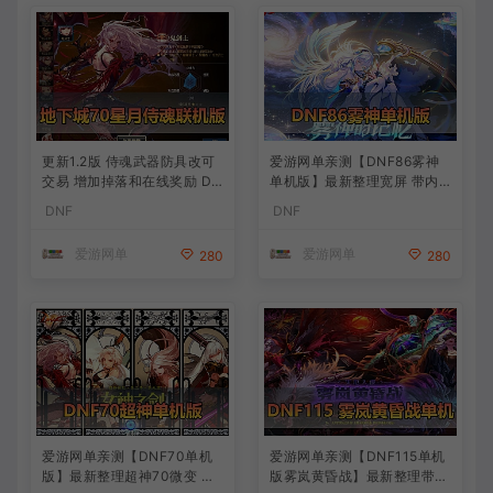
更新1.2版 侍魂武器防具改可
爱游网单亲测【DNF86雾神
交易 增加掉落和在线奖励 DN
单机版】最新整理宽屏 带内
F70星月侍魂联机版 新版技能
辅便捷 新技能 界面UI 大冰龙
DNF
DNF
丰富异次元技能装备词条 护
新深渊副本 技能护石 虚拟机
石 辟邪玉 皮肤外观 BUFF技
一键端 视频安装教学
爱游网单
爱游网单
280
280
能徽章 史诗装备特效徽章 技
能宝珠等 在线点 装备靠爆
爱游网单亲测【DNF70单机
爱游网单亲测【DNF115单机
版】最新整理超神70微变 魂
版雾岚黄昏战】最新整理带魔