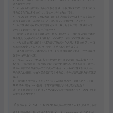
致以最深的歉意！
3、本站提供的所有资源仅供学习参考使用，版权归原著所有，禁止下载本
站资源参与商业和非法行为，请在24小时之内自行删除！
4、本站会员只是赞助，赞助费用仅维持本站的日常运营开支所需！若您需
要商业运营或用于其他商业活动，请您购买正版授权并合法使用！
5、用户使用本网站必须遵守使用的法律法规，对于用户违法使用本站非法
运营而引起的一切责任由用户自行承担！
6、本站所有资源来自互联网转载，版权归原著所有，用户访问和使用本站
的条件是必须接受本站“免责申明”，如不遵守，请勿访问或使用本网站！
7、本站使用者因为违反本声明的规定而触犯中华人民共和国法律的，一切
后果自己负责，本站不承担任何责任本站已经进行告知义务。
8、凡以任何方式登陆本网站或直接、间接使用本网站资料者，视为自愿接
受本网站声明的约束。
9、本站以《2013中华人民共和国计算机软件保护条例》第二章"软件菩作
权” 第十七条为原则：为了学习和研究软件内含的设计思想和原理，通过安
装显示传输或者存储软件等方式使用软件的，可以不经软件著作权人许可，
不向其支付报酬。若有学员需要商用本站资源，请务必联系版权方购买正版
授权！
10、本站如无意中侵犯了某个企业或个人的知识产权，请联系站长，邮箱：
185529643@qq.com告知，本站将立即删除并致以最深的歉意！
请注意：无所谓完美的内容，不包含BUG修复一类的修改服务！若要求较高
追求完美请勿赞助！
爱游网单
DNF
DNF86级单机版经典完整五女鬼剑黑金第七版本
单人机制虚拟机一键端主线任务完善
https://www.aywd.vip/180.html