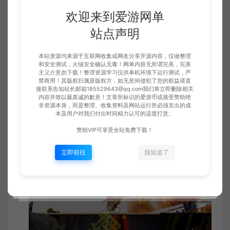
欢迎来到爱游网单
站点声明
本站资源均来源于互联网收集或网友分享开源内容，仅做整理
和安全测试，火绒安全确认无毒！网单内容无所谓完美，完美
主义介意勿下载！整理资源学习仅供单机环境下运行测试，严
禁商用！其版权归属原版权方，如无意间侵犯了您的权益请直
接联系告知站长邮箱185529643@qq.com我们将立即删除相关
内容并致以最真诚的歉意！文章所标识的爱游币或接受赞助绝
非资源本身，而是整理、收集资料及网站运行所必须支出的成
本及用户对我们付出时间精力认可的适度打赏。
赞助VIP可享受全站免费下载！
立即前往
我知道了