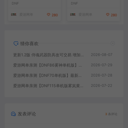
图 异界 安图恩 四小龙 镶嵌
枪三职业 女鬼剑 女圣职者 男
DNF
DNF
内辅 异次元护石宝珠 未加密
鬼剑女格斗新模型 美神 雾岚
PVF虚拟机一键端 视频安装
副本 太初装备 快捷内辅 虚拟
爱游网单
爱游网单
280
280
教学
机一键端 视频安装教学
猜你喜欢
更新1.2版 侍魂武器防具改可交易 增加掉落和在线奖励 DNF70星月侍魂联机版 新版技能 丰富异次元技能装备词条 护石 辟邪玉 皮肤外观 BUFF技能徽章 史诗装备特效徽章 技能宝珠等 在线点 装备靠爆
2026-08-07
爱游网单亲测【DNF86雾神单机版】最新整理宽屏 带内辅便捷 新技能 界面UI 大冰龙 新深渊副本 技能护石 虚拟机一键端 视频安装教学
2026-07-29
爱游网单亲测【DNF70单机版】最新整理超神70微变 魂图 异界 安图恩 四小龙 镶嵌 内辅 异次元护石宝珠 未加密PVF虚拟机一键端 视频安装教学
2026-07-28
爱游网单亲测【DNF115单机版雾岚黄昏战】最新整理带魔枪三职业 女鬼剑 女圣职者 男鬼剑女格斗新模型 美神 雾岚副本 太初装备 快捷内辅 虚拟机一键端 视频安装教学
2026-07-22
发表评论
3
条评论