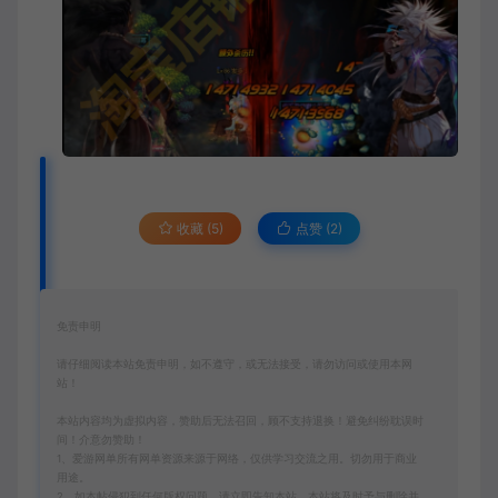
收藏 (5)
点赞 (
2
)
免责申明
请仔细阅读本站免责申明，如不遵守，或无法接受，请勿访问或使用本网
站！
本站内容均为虚拟内容，赞助后无法召回，顾不支持退换！避免纠纷耽误时
间！介意勿赞助！
1、爱游网单所有网单资源来源于网络，仅供学习交流之用。切勿用于商业
用途。
2、如本帖侵犯到任何版权问题，请立即告知本站，本站将及时予与删除并