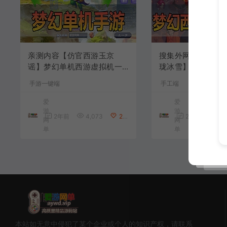
亲测内容【仿官西游玉京
搜集外网内容【梦
谣】梦幻单机西游虚拟机一
珑冰雪】linux手
键端模拟器手游带网页GM后
+架设视频教程+开
手游一键端
手工端
台无限元宝视频安装教学
M后台+双端+全套
爱
爱
游
游
2年前
4,073
280
2年前
2,1
网
网
单
单
本站如无意中侵犯了某个企业或个人的知识产权，请联系