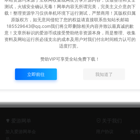
测试，火绒安全确认无毒！网单内容无所谓完美，完美主义介意勿下
载！整理资源学习仅供单机环境下运行测试，严禁商用！其版权归属
原版权方，如无意间侵犯了您的权益请直接联系告知站长邮箱
185529643@qq.com我们将立即删除相关内容并致以最真诚的歉
意！文章所标识的爱游币或接受赞助绝非资源本身，而是整理、收集
幻西游玲
【免费分享】MT3换皮梦幻
资料及网站运行所必须支出的成本及用户对我们付出时间精力认可的
工外网端
西游模拟器手游单机版回合
适度打赏。
服清档+G
制GM后台虚拟机一键端视频
手游一键端
源码
安装教程
赞助VIP可享受全站免费下载！
爱
游
54
280
4年前
5,814
1
立即前往
我知道了
网
单
爱游网单
关于我们
加入爱游网单会
用户协议
免责
员