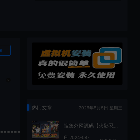
询
热门文章
2026年8月5日 星期三
搜集外网源码【火影忍者大世界】linux手工外网端+架设视频教程+开服清档+运营后台+代理后台+授权GM后台+平台币内购+双端
================
2024-04-