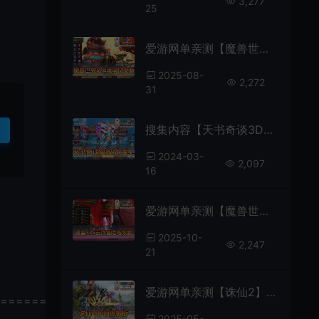
3,277
25
爱游网单亲测【魔兽世界】最新整理琉璃548熊猫人微变单机版 机器人拍卖行 配套GM命令 物品代码表 账号注册网站 免虚拟机视频安装教学+外网文本教学
2025-08-
2,272
31
搜集内容【天书奇谈3D魔改版】linux手工外网端+架设视频教程+开服清档+假人陪玩+授权GM后台+无需域名+双端
2024-03-
2,097
16
爱游网单亲测【魔兽世界】单机版335云顶英雄冒险岛微变渐进版GM物品命令通用视频安装教学+外网文本教学
2025-10-
2,247
21
爱游网单亲测【诛仙2】单机版v1345地宫特色完整终极版 怀旧河阳 开放天界 dubug命令 GM工具 亲测视频安装教学 虚拟机一键端+Linux手工服务端文本教学
================
2025-05-