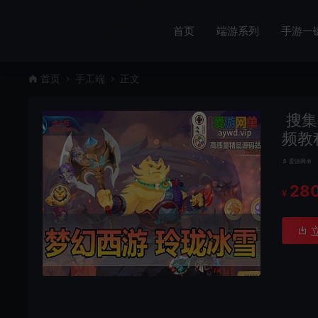
首页
端游系列
手游一
首页
手工端
正文
搜集
频教
爱游网单
28
¥