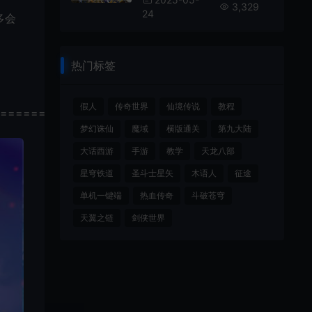
3,329
24
多会
热门标签
假人
传奇世界
仙境传说
教程
================
梦幻诛仙
魔域
横版通关
第九大陆
大话西游
手游
教学
天龙八部
星穹铁道
圣斗士星矢
木语人
征途
单机一键端
热血传奇
斗破苍穹
天翼之链
剑侠世界