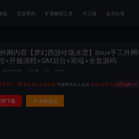
键端
页游系列
扩展教程工具
手工端
会员分享
外网内容【梦幻西游玲珑冰雪】linux手工外网
程+开服清档+GM后台+双端+全套源码
2024-03-30
手工端
0
2,147
0
爱游币
尊享永久会员免费
升级尊享永久会员
开通VIP尊享优惠特权
点赞 (
0
)
立即下载
升级会员