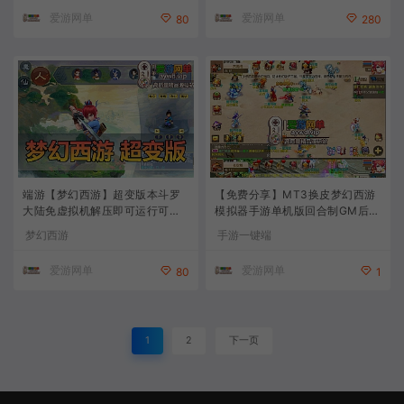
爱游网单
爱游网单
80
280
端游【梦幻西游】超变版本斗罗
【免费分享】MT3换皮梦幻西游
大陆免虚拟机解压即可运行可修
模拟器手游单机版回合制GM后台
改元宝
虚拟机一键端视频安装教程
梦幻西游
手游一键端
爱游网单
爱游网单
80
1
1
2
下一页