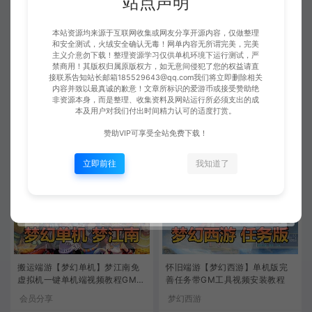
站点声明
本站资源均来源于互联网收集或网友分享开源内容，仅做整理
和安全测试，火绒安全确认无毒！网单内容无所谓完美，完美
主义介意勿下载！整理资源学习仅供单机环境下运行测试，严
禁商用！其版权归属原版权方，如无意间侵犯了您的权益请直
搜集端游【梦幻西游】AI智能假
精品端游【梦幻西游】神梦3单机
接联系告知站长邮箱185529643@qq.com我们将立即删除相关
人单机版全套剧情带GM工具可擂
版家园假人自动任务助战命盘混
内容并致以最真诚的歉意！文章所标识的爱游币或接受赞助绝
台PK
沌图谱一键启动GM后台视频安装
非资源本身，而是整理、收集资料及网站运行所必须支出的成
会员分享
梦幻西游
教程
本及用户对我们付出时间精力认可的适度打赏。
爱游网单
爱游网单
280
280
赞助VIP可享受全站免费下载！
立即前往
我知道了
搬运端游【梦幻单机】梦江南免
怀旧端游【梦幻西游】单机版完
虚拟机一键单机端视频教程GM充
善任务带GM工具视频安装教程
值装备工具
会员分享
梦幻西游