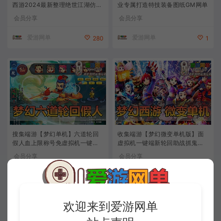
西游2024最新整理绝世江湖仿官
业专属打造特技装备图纸GM网单
一键单机版-月卡加速-独家锦衣
会员分享
会员分享
打造-仿官剧情-官职系统-平衡召
唤兽属性-神技强化-抽奖等
爱游网单
爱游网单
280
1
搜集端游【梦幻单机】六道轮回
收集端游【梦幻微变单机版】面
假人血上限称号免虚拟机一键启
虚拟机一键端新轮回助战抓鬼寻
动GM网游单机
宝带攻略GM工具
会员分享
会员分享
爱游网单
爱游网单
1
99
欢迎来到爱游网单