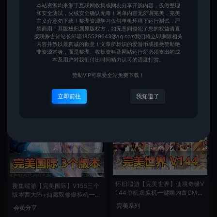
本站资源均来源于互联网收集或网友分享开源内容，仅做整理
和安全测试，火绒安全确认无毒！网单内容无所谓完美，完美
主义介意勿下载！整理资源学习仅供单机环境下运行测试，严
禁商用！其版权归属原版权方，如无意间侵犯了您的权益请直
接联系告知站长邮箱185529643@qq.com我们将立即删除相关
内容并致以最真诚的歉意！文章所标识的爱游币或接受赞助绝
怀旧端游【完美世界】V136微变
收集端游【完美国际】某宝售价1
非资源本身，而是整理、收集资料及网站运行所必须支出的成
单机6职业天怒神罚仙魔双休全职
08的V155版本一键端独家同步官
本及用户对我们付出时间精力认可的适度打赏。
业带宠视频安装教程GM后台
方12职业凌云家园
完美系列
会员分享
赞助VIP可享受全站免费下载！
爱游网单
280
爱游网单
99
立即前往
我知道了
怀旧端游【完美世界】仙境奇缘V
搜集端游【完美国际】V155三个
144单机虚拟机一键端内置GM命
版本西大陆+仙魔双修虚拟机一键
令视频安装教程
端自带教程
完美系列
会员分享