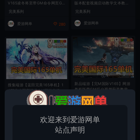
V165凌冬将至带GM命令网页GM
版本配套视频启动教学文本教学G
后台EL编辑器文本+视频教学虚
M后台网页后台扩展修改工具虚
完美系列
完美系列
拟机一键端
拟机一键端网游单机版
爱游网单
爱游网单
280
新品端游【完M国际V165】网游
搜集端游【蓝田完美165单机】1
单机版带GM后台视频安装教学虚
4职业人羽新篇带GM网游单机版
拟机一键端神机羽锋
虚拟机一键端
完美系列
会员分享
爱游网单
280
爱游网单
1
欢迎来到爱游网单
站点声明