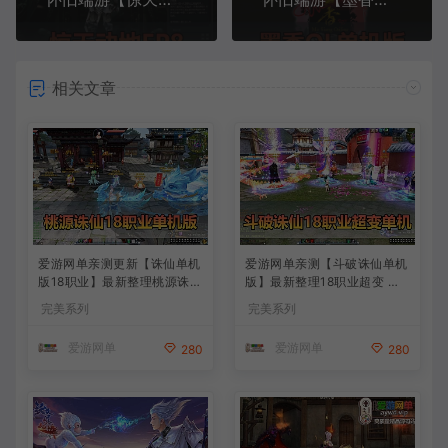
相关文章
爱游网单亲测更新【诛仙单机
爱游网单亲测【斗破诛仙单机
版18职业】最新整理桃源诛仙
版】最新整理18职业超变 带G
精修第4版 配套GM工具可发
M物品后台 通用视频安装教学
完美系列
完美系列
物品装备点券 配套工具大全
虚拟机一键端+手工端文本教
虚拟机一键端 视频安装教学
学
爱游网单
爱游网单
280
280
+手工端文本教学