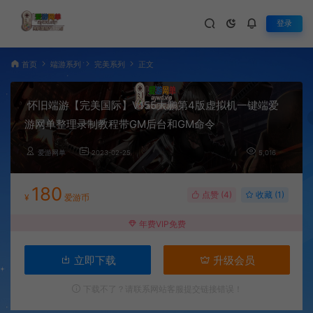
登录
首页
端游系列
完美系列
正文
怀旧端游【完美国际】V155大鹏第4版虚拟机一键端爱
游网单整理录制教程带GM后台和GM命令
爱游网单
2023-02-25
5,016
180
点赞 (
4
)
收藏 (1)
¥
爱游币
年费VIP免费
立即下载
升级会员
下载不了？请联系网站客服提交链接错误！