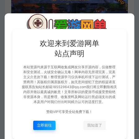
欢迎来到爱游网单
站点声明
本站资源均来源于互联网收集或网友分享开源内容，仅做整理
和安全测试，火绒安全确认无毒！网单内容无所谓完美，完美
主义介意勿下载！整理资源学习仅供单机环境下运行测试，严
禁商用！其版权归属原版权方，如无意间侵犯了您的权益请直
接联系告知站长邮箱185529643@qq.com我们将立即删除相关
内容并致以最真诚的歉意！文章所标识的爱游币或接受赞助绝
非资源本身，而是整理、收集资料及网站运行所必须支出的成
本及用户对我们付出时间精力认可的适度打赏。
赞助VIP可享受全站免费下载！
立即前往
我知道了