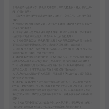
本站内容均为虚拟内容，赞助后无法召回，顾不支持退换！避免纠纷耽误时
间！介意勿赞助！
1、爱游网单所有网单资源来源于网络，仅供学习交流之用。切勿用于商业
用途。
2、如本帖侵犯到任何版权问题，请立即告知本站，本站将及时予与删除并
致以最深的歉意！
3、本站提供的所有资源仅供学习参考使用，版权归原著所有，禁止下载本
站资源参与商业和非法行为，请在24小时之内自行删除！
4、本站会员只是赞助，赞助费用仅维持本站的日常运营开支所需！若您需
要商业运营或用于其他商业活动，请您购买正版授权并合法使用！
5、用户使用本网站必须遵守使用的法律法规，对于用户违法使用本站非法
运营而引起的一切责任由用户自行承担！
6、本站所有资源来自互联网转载，版权归原著所有，用户访问和使用本站
的条件是必须接受本站“免责申明”，如不遵守，请勿访问或使用本网站！
7、本站使用者因为违反本声明的规定而触犯中华人民共和国法律的，一切
后果自己负责，本站不承担任何责任本站已经进行告知义务。
8、凡以任何方式登陆本网站或直接、间接使用本网站资料者，视为自愿接
受本网站声明的约束。
9、本站以《2013中华人民共和国计算机软件保护条例》第二章"软件菩作
权” 第十七条为原则：为了学习和研究软件内含的设计思想和原理，通过安
装显示传输或者存储软件等方式使用软件的，可以不经软件著作权人许可，
不向其支付报酬。若有学员需要商用本站资源，请务必联系版权方购买正版
授权！
10、本站如无意中侵犯了某个企业或个人的知识产权，请联系站长，邮箱：
185529643@qq.com告知，本站将立即删除并致以最深的歉意！