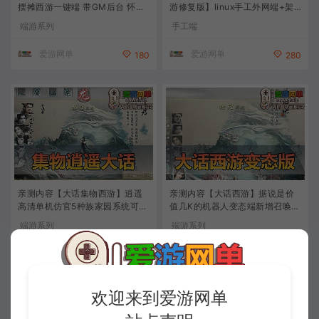
摆摊西游一键端 带GM后台 怀旧
游修复版】linux手工外网端+架
4族 精品网游单机
设视频教程+开服清档+运营后台
端游系列
手工端
+双端
爱游网单
爱游网单
180
280
亲测内容【大话集物西游】逍遥
亲测内容【大话西游】据说是价
高清单机仿官5种族家园系统可多
值几K的机器人变态端新增召唤兽
开GM后台视频安装教学
升星一键端视频启动教学GM后台
端游系列
端游系列
爱游网单
爱游网单
280
0
欢迎来到爱游网单