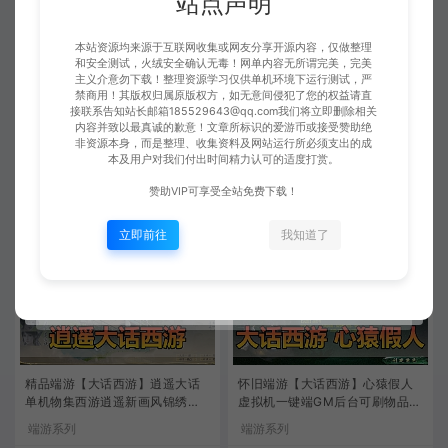
站点声明
本站资源均来源于互联网收集或网友分享开源内容，仅做整理
和安全测试，火绒安全确认无毒！网单内容无所谓完美，完美
主义介意勿下载！整理资源学习仅供单机环境下运行测试，严
禁商用！其版权归属原版权方，如无意间侵犯了您的权益请直
亲测内容【逍遥西游】超变版完
精品手游【大话西游】模拟器手
接联系告知站长邮箱185529643@qq.com我们将立即删除相关
整使用攻略网页GM后台已录制视
游单机版虚拟机一键端视频安装
内容并致以最真诚的歉意！文章所标识的爱游币或接受赞助绝
频安装使用教学虚拟机一键端
教学GM后台设置局域网手机连接
非资源本身，而是整理、收集资料及网站运行所必须支出的成
端游系列
手游一键端
本及用户对我们付出时间精力认可的适度打赏。
爱游网单
爱游网单
280
280
赞助VIP可享受全站免费下载！
立即前往
我知道了
精品端游【大话西游】逍遥大话
怀旧端游【大话西游】心猿假人
单机物集西游逍遥新画风锦绣飞
虚拟机一键端GM后台可刷物品元
行假人带队心路心意带GM
宝亲测录制视频安装教程
端游系列
端游系列