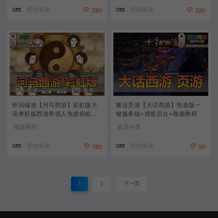
爱游网单
爱游网单
280
280
怀旧端游【河马西游】彩虹版大
搬运页游【大话西游】热血版一
话单机版西游带假人免虚拟机一
键服务端+授权后台+视频教程
键解压运行GM后台权限
端游系列
会员分享
爱游网单
爱游网单
180
50
1
2
下一页