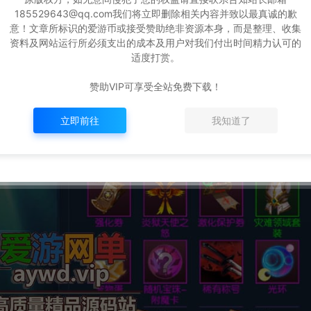
185529643@qq.com我们将立即删除相关内容并致以最真诚的歉
意！文章所标识的爱游币或接受赞助绝非资源本身，而是整理、收集
资料及网站运行所必须支出的成本及用户对我们付出时间精力认可的
适度打赏。
赞助VIP可享受全站免费下载！
立即前往
我知道了