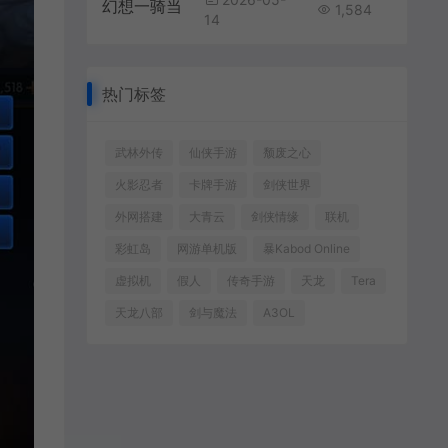
1,584
14
热门标签
武林外传
仙侠手游
颓废之心
火影忍者
卡牌手游
剑侠世界
外网搭建
大青云
剑侠情缘
联机
彩虹岛
网游单机版
暴Kabod Online
虚拟机
假人
传奇手游
天龙
Tera
天龙八部
剑与魔法
A3OL