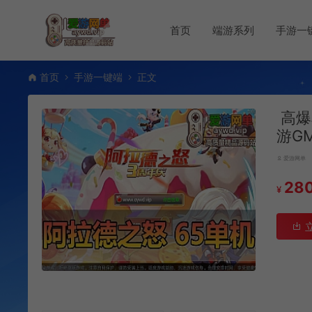
首页
端游系列
手游一
首页
手游一键端
正文
高爆
游G
爱游网单
28
¥