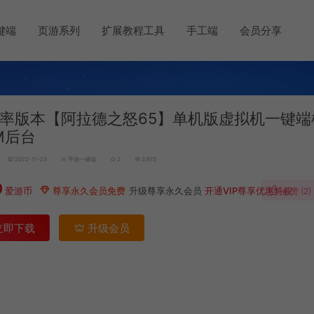
键端
页游系列
扩展教程工具
手工端
会员分享
率版本【阿拉德之怒65】单机版虚拟机一键端
M后台
2022-11-23
手游一键端
2
3,915
0
爱游币
尊享永久会员免费
升级尊享永久会员
开通VIP尊享优惠特权
点赞 (
2
)
立即下载
升级会员