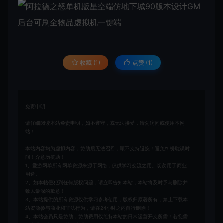
收藏 (1)
点赞 (
1
)
免责申明
请仔细阅读本站免责申明，如不遵守，或无法接受，请勿访问或使用本网
站！
本站内容均为虚拟内容，赞助后无法召回，顾不支持退换！避免纠纷耽误时
间！介意勿赞助！
1、爱游网单所有网单资源来源于网络，仅供学习交流之用。切勿用于商业
用途。
2、如本帖侵犯到任何版权问题，请立即告知本站，本站将及时予与删除并
致以最深的歉意！
3、本站提供的所有资源仅供学习参考使用，版权归原著所有，禁止下载本
站资源参与商业和非法行为，请在24小时之内自行删除！
4、本站会员只是赞助，赞助费用仅维持本站的日常运营开支所需！若您需