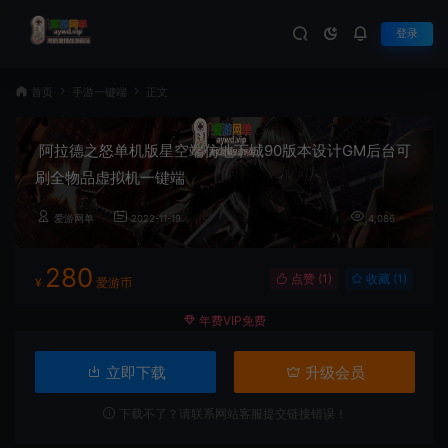
登录
首页
手游一键端
正文
阿拉德之怒单机版星空端仿地下城90版本设计GM后台可
刷全物品虚拟机一键端
爱游网单
2022-11-19
4,086
280
点赞 (
1
)
收藏 (1)
¥
爱游币
年费VIP免费
立即下载
升级会员
下载不了？请联系网站客服提交链接错误！