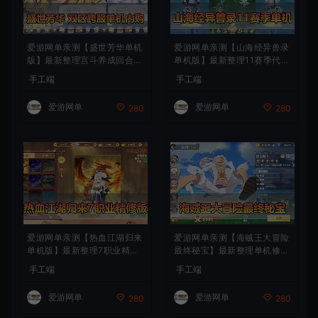
爱游网单亲测【盛世芳华单机
爱游网单亲测【山海经异兽录
版】最新整理宫斗养成回合抽
单机版】最新整理11赛季代金
卡多区跨服代金券内购虚拟机
券内购版 带GM物品充值后台
手工端
手工端
一键端视频教学+linux手工外
模拟器手游 解压一键端 视频
网端文本教学
安装教学+手工端文本教学
爱游网单
爱游网单
280
280
爱游网单亲测【热血江湖归来
爱游网单亲测【海贼王大冒险
单机版】最新整理7职业精修
最终秘宝】最新整理单机修复
多项修复 带网页GM物品后台
版 带网页GM充值物品后台
手工端
手工端
代金券内购 虚拟机一键端视
回合制抽卡模拟器手游 虚拟
频安装教学+手工端文本教学
机一键端视频教学+手工端文
爱游网单
爱游网单
280
280
本教学