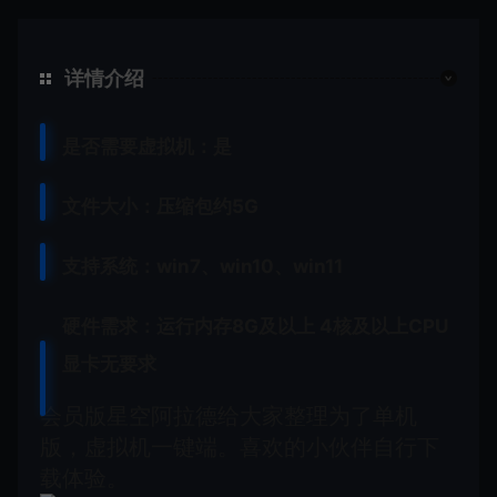
详情介绍
是否需要虚拟机：是
文件大小：压缩包约5G
支持系统：win7、win10、win11
硬件需求：运行内存8G
及以上 4核及以上CPU
显卡无要求
会员版星空阿拉德给大家整理为了单机
版，虚拟机一键端。喜欢的小伙伴自行下
载体验。