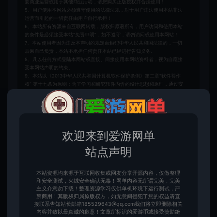
要商业运营或用于其他商业活动，请您购买正版授权并合法使用！
5、用户使用本网站必须遵守使用的法律法规，对于用户违法使用本站非法
运营而引起的一切责任由用户自行承担！
6、本站所有资源来自互联网转载，版权归原著所有，用户访问和使用本站
的条件是必须接受本站“免责申明”，如不遵守，请勿访问或使用本网站！
7、本站使用者因为违反本声明的规定而触犯中华人民共和国法律的，一切
后果自己负责，本站不承担任何责任本站已经进行告知义务。
8、凡以任何方式登陆本网站或直接、间接使用本网站资料者，视为自愿接
受本网站声明的约束。
9、本站以《2013中华人民共和国计算机软件保护条例》第二章"软件菩作
权” 第十七条为原则：为了学习和研究软件内含的设计思想和原理，通过安
装显示传输或者存储软件等方式使用软件的，可以不经软件著作权人许可，
不向其支付报酬。若有学员需要商用本站资源，请务必联系版权方购买正版
授权！
10、本站如无意中侵犯了某个企业或个人的知识产权，请联系站长，邮箱：
185529643@qq.com告知，本站将立即删除并致以最深的歉意！
欢迎来到爱游网单
请注意：无所谓完美的内容，不包含BUG修复一类的修改服务！若要求较高
追求完美请勿赞助！
站点声明
爱游网单
手游一键端
阿拉德之怒单机版星空端仿地下城90版本
本站资源均来源于互联网收集或网友分享开源内容，仅做整理
设计GM后台可刷全物品虚拟机一键端
https://www.aywd.vip/973.html
和安全测试，火绒安全确认无毒！网单内容无所谓完美，完美
主义介意勿下载！整理资源学习仅供单机环境下运行测试，严
禁商用！其版权归属原版权方，如无意间侵犯了您的权益请直
接联系告知站长邮箱185529643@qq.com我们将立即删除相关
内容并致以最真诚的歉意！文章所标识的爱游币或接受赞助绝