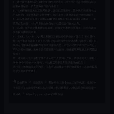
5、用户使用本网站必须遵守使用的法律法规，对于用户违法使用本站非法
运营而引起的一切责任由用户自行承担！
6、本站所有资源来自互联网转载，版权归原著所有，用户访问和使用本站
的条件是必须接受本站“免责申明”，如不遵守，请勿访问或使用本网站！
7、本站使用者因为违反本声明的规定而触犯中华人民共和国法律的，一切
后果自己负责，本站不承担任何责任本站已经进行告知义务。
8、凡以任何方式登陆本网站或直接、间接使用本网站资料者，视为自愿接
受本网站声明的约束。
9、本站以《2013中华人民共和国计算机软件保护条例》第二章"软件菩作
权” 第十七条为原则：为了学习和研究软件内含的设计思想和原理，通过安
装显示传输或者存储软件等方式使用软件的，可以不经软件著作权人许可，
不向其支付报酬。若有学员需要商用本站资源，请务必联系版权方购买正版
授权！
10、本站如无意中侵犯了某个企业或个人的知识产权，请联系站长，邮箱：
185529643@qq.com告知，本站将立即删除并致以最深的歉意！
请注意：无所谓完美的内容，不包含BUG修复一类的修改服务！若要求较高
追求完美请勿赞助！
爱游网单
端游系列
爱游网单亲测【热血江湖单机版】端游2.0
潜龙江湖复古微变带AI假人站街摆摊挂机打怪配套GM物品后台免虚拟机一
键启动
https://www.aywd.vip/8612.html