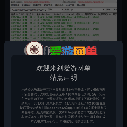
欢迎来到爱游网单
站点声明
本站资源均来源于互联网收集或网友分享开源内容，仅做整理
和安全测试，火绒安全确认无毒！网单内容无所谓完美，完美
主义介意勿下载！整理资源学习仅供单机环境下运行测试，严
禁商用！其版权归属原版权方，如无意间侵犯了您的权益请直
接联系告知站长邮箱185529643@qq.com我们将立即删除相关
内容并致以最真诚的歉意！文章所标识的爱游币或接受赞助绝
非资源本身，而是整理、收集资料及网站运行所必须支出的成
本及用户对我们付出时间精力认可的适度打赏。