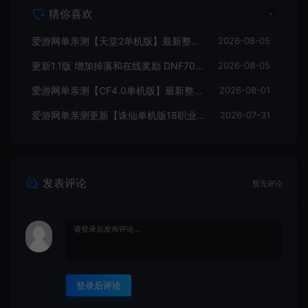
猜你喜欢
爱游网单亲测【天堂2单机版】最新整理水龙法利昂带假人商业端制作单机 内置多功能GM控制台 可发物品装备 虚拟机一键端 视频安装教学
2026-08-05
更新1.1版 增加掉落和在线奖励 DNF70星月侍魂联机版 新版技能 丰富异次元技能装备词条 护石 辟邪玉 皮肤外观 BUFF技能徽章 史诗装备特效徽章 技能宝珠等 在线点 装备靠爆
2026-08-05
爱游网单亲测【CF4.0单机版】最新整理单机带GM后台可添加全物品装备 人机对战可选难度 带单机内辅 一键启动视频教学
2026-08-01
爱游网单亲测更新【诛仙单机版18职业】最新整理桃源诛仙精修第4版 配套GM工具可发物品装备点券 配套工具大全 虚拟机一键端 视频安装教学+手工端文本教学
2026-07-31
发表评论
暂无评论
登录后评论