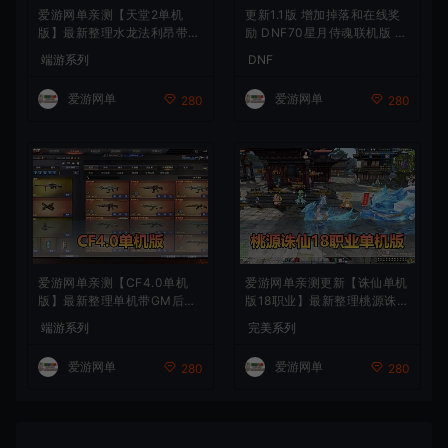
爱游网单亲测【天堂2单机
更新1.1版 增加掉落和在线奖
版】最新整理水龙法利昂带假
励 DNF70星月侍魂联机版 新
人商业端制作单机 内置多功
版技能 丰富异次元技能装备
端游系列
DNF
能GM控制台 可发物品装备
词条 护石 辟邪玉 皮肤外观 B
虚拟机一键端 视频安装教学
UFF技能徽章 史诗装备特效
爱游网单
爱游网单
280
280
徽章 技能宝珠等 在线点 装备
靠爆
爱游网单亲测【CF4.0单机
爱游网单亲测更新【诛仙单机
版】最新整理单机带GM后台
版18职业】最新整理桃源诛仙
可添加全物品装备 人机对战
精修第4版 配套GM工具可发
端游系列
完美系列
可选难度 带单机内辅 一键启
物品装备点券 配套工具大全
动视频教学
虚拟机一键端 视频安装教学
爱游网单
爱游网单
280
280
+手工端文本教学