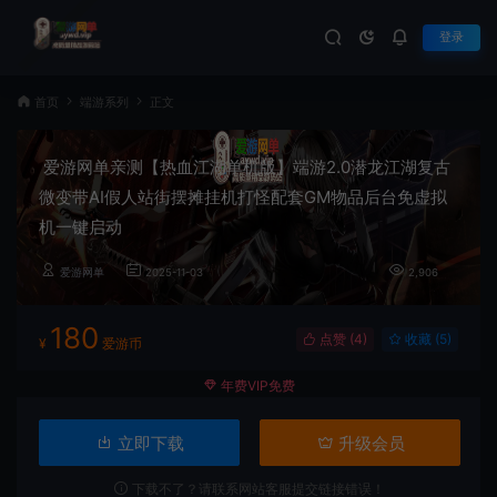
登录
首页
端游系列
正文
爱游网单亲测【热血江湖单机版】端游2.0潜龙江湖复古
微变带AI假人站街摆摊挂机打怪配套GM物品后台免虚拟
机一键启动
爱游网单
2025-11-03
2,906
180
点赞 (
4
)
收藏 (5)
¥
爱游币
年费VIP免费
立即下载
升级会员
下载不了？请联系网站客服提交链接错误！