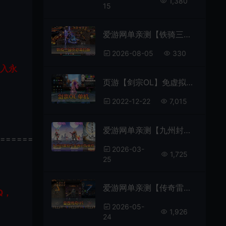
1,380
15
爱游网单亲测【铁骑三国单机版】最新整理页游单机一键端Win系单机服务端PC客户端 GM后台 通用视频教学+手工端文本教学
2026-08-05
330
加入永
页游【剑宗OL】免虚拟机一键端视频教程GM工具无限元宝
2022-12-22
7,015
爱游网单亲测【九州封魔劫单机版】最新整理三网H5游戏代金券内购定制版 带GM后台 虚拟机一键端 视频安装教学
================
2026-03-
1,725
25
爱游网单亲测【传奇雷霆H5单机版】最新整理带假人传奇之阿发雷霆无限等级多区跨服超变版三网H5游戏带GM后台 虚拟机一键端 支持自配家庭局域网
Q，
2026-05-
1,926
24