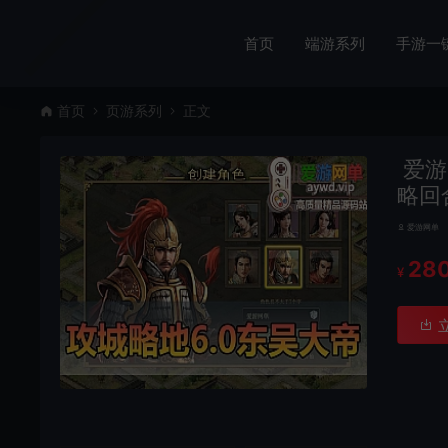
首页
端游系列
手游一
首页
页游系列
正文
爱游
略回
爱游网单
28
¥