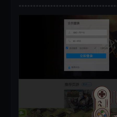
==================================