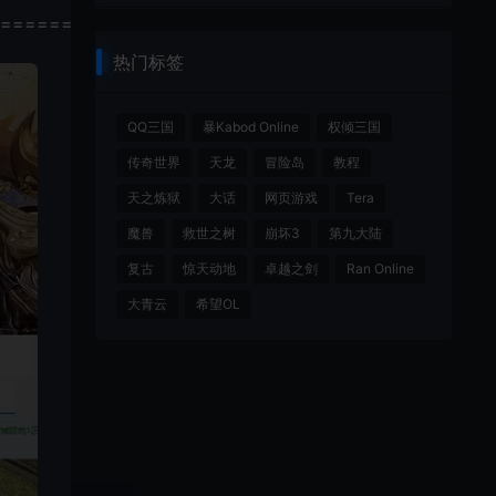
================
热门标签
QQ三国
暴Kabod Online
权倾三国
传奇世界
天龙
冒险岛
教程
天之炼狱
大话
网页游戏
Tera
魔兽
救世之树
崩坏3
第九大陆
复古
惊天动地
卓越之剑
Ran Online
大青云
希望OL