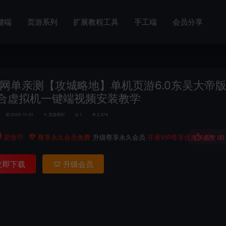
键端
页游系列
扩展教程工具
手工端
会员分享
网单亲测【攻城略地】单机页游6.0东吴大帝
合虚拟机一键端视频安装教学
2025-11-01
页游系列
1
2,374
0
爱游币
尊享永久会员免费
升级尊享永久会员
开通VIP尊享优惠特权
点赞 (
8
)
立即下载
升级会员