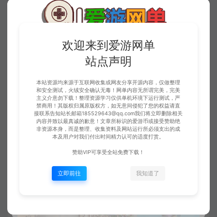
欢迎来到爱游网单
站点声明
本站资源均来源于互联网收集或网友分享开源内容，仅做整理
和安全测试，火绒安全确认无毒！网单内容无所谓完美，完美
主义介意勿下载！整理资源学习仅供单机环境下运行测试，严
禁商用！其版权归属原版权方，如无意间侵犯了您的权益请直
接联系告知站长邮箱185529643@qq.com我们将立即删除相关
内容并致以最真诚的歉意！文章所标识的爱游币或接受赞助绝
非资源本身，而是整理、收集资料及网站运行所必须支出的成
本及用户对我们付出时间精力认可的适度打赏。
赞助VIP可享受全站免费下载！
立即前往
我知道了