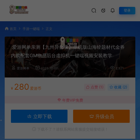
登录
首页
手游一键端
正文
爱游网单亲测【九州异兽录】单机版山海经题材代金券
内购配套GM物品后台虚拟机一键端视频安装教学
爱游网单
2025-10-07
2,821
280
点赞 (
1
)
收藏 (2)
¥
爱游币
年费VIP免费
立即下载
升级会员
下载不了？请联系网站客服提交链接错误！