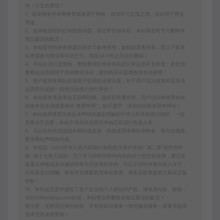
间！介意勿赞助！
1、爱游网单所有网单资源来源于网络，仅供学习交流之用。切勿用于商业
用途。
2、如本帖侵犯到任何版权问题，请立即告知本站，本站将及时予与删除并
致以最深的歉意！
3、本站提供的所有资源仅供学习参考使用，版权归原著所有，禁止下载本
站资源参与商业和非法行为，请在24小时之内自行删除！
4、本站会员只是赞助，赞助费用仅维持本站的日常运营开支所需！若您需
要商业运营或用于其他商业活动，请您购买正版授权并合法使用！
5、用户使用本网站必须遵守使用的法律法规，对于用户违法使用本站非法
运营而引起的一切责任由用户自行承担！
6、本站所有资源来自互联网转载，版权归原著所有，用户访问和使用本站
的条件是必须接受本站“免责申明”，如不遵守，请勿访问或使用本网站！
7、本站使用者因为违反本声明的规定而触犯中华人民共和国法律的，一切
后果自己负责，本站不承担任何责任本站已经进行告知义务。
8、凡以任何方式登陆本网站或直接、间接使用本网站资料者，视为自愿接
受本网站声明的约束。
9、本站以《2013中华人民共和国计算机软件保护条例》第二章"软件菩作
权” 第十七条为原则：为了学习和研究软件内含的设计思想和原理，通过安
装显示传输或者存储软件等方式使用软件的，可以不经软件著作权人许可，
不向其支付报酬。若有学员需要商用本站资源，请务必联系版权方购买正版
授权！
10、本站如无意中侵犯了某个企业或个人的知识产权，请联系站长，邮箱：
185529643@qq.com告知，本站将立即删除并致以最深的歉意！
请注意：无所谓完美的内容，不包含BUG修复一类的修改服务！若要求较高
追求完美请勿赞助！