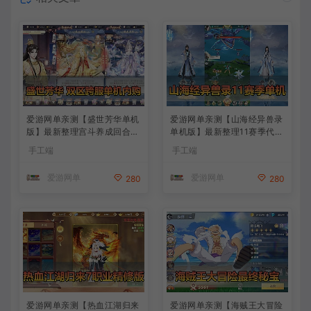
爱游网单亲测【盛世芳华单机
爱游网单亲测【山海经异兽录
版】最新整理宫斗养成回合抽
单机版】最新整理11赛季代金
卡多区跨服代金券内购虚拟机
券内购版 带GM物品充值后台
手工端
手工端
一键端视频教学+linux手工外
模拟器手游 解压一键端 视频
网端文本教学
安装教学+手工端文本教学
爱游网单
爱游网单
280
280
爱游网单亲测【热血江湖归来
爱游网单亲测【海贼王大冒险