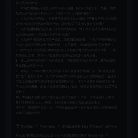
致以最深的歉意！
3、本站提供的所有资源仅供学习参考使用，版权归原著所有，禁止下载本
站资源参与商业和非法行为，请在24小时之内自行删除！
4、本站会员只是赞助，赞助费用仅维持本站的日常运营开支所需！若您需
要商业运营或用于其他商业活动，请您购买正版授权并合法使用！
5、用户使用本网站必须遵守使用的法律法规，对于用户违法使用本站非法
运营而引起的一切责任由用户自行承担！
6、本站所有资源来自互联网转载，版权归原著所有，用户访问和使用本站
的条件是必须接受本站“免责申明”，如不遵守，请勿访问或使用本网站！
7、本站使用者因为违反本声明的规定而触犯中华人民共和国法律的，一切
后果自己负责，本站不承担任何责任本站已经进行告知义务。
8、凡以任何方式登陆本网站或直接、间接使用本网站资料者，视为自愿接
受本网站声明的约束。
9、本站以《2013中华人民共和国计算机软件保护条例》第二章"软件菩作
权” 第十七条为原则：为了学习和研究软件内含的设计思想和原理，通过安
装显示传输或者存储软件等方式使用软件的，可以不经软件著作权人许可，
不向其支付报酬。若有学员需要商用本站资源，请务必联系版权方购买正版
授权！
10、本站如无意中侵犯了某个企业或个人的知识产权，请联系站长，邮箱：
185529643@qq.com告知，本站将立即删除并致以最深的歉意！
请注意：无所谓完美的内容，不包含BUG修复一类的修改服务！若要求较高
追求完美请勿赞助！
爱游网单
手游一键端
爱游网单亲测【梦幻西游传奇】单职业传
奇玩法 GM物品管理后台 虚拟机一键端视频安装教学 模拟器手游