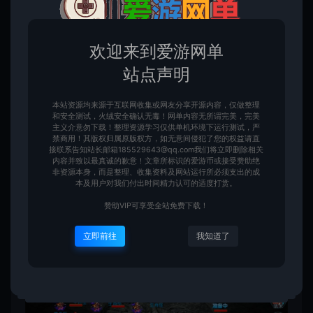
欢迎来到爱游网单
站点声明
本站资源均来源于互联网收集或网友分享开源内容，仅做整理
和安全测试，火绒安全确认无毒！网单内容无所谓完美，完美
主义介意勿下载！整理资源学习仅供单机环境下运行测试，严
禁商用！其版权归属原版权方，如无意间侵犯了您的权益请直
接联系告知站长邮箱185529643@qq.com我们将立即删除相关
内容并致以最真诚的歉意！文章所标识的爱游币或接受赞助绝
非资源本身，而是整理、收集资料及网站运行所必须支出的成
本及用户对我们付出时间精力认可的适度打赏。
赞助VIP可享受全站免费下载！
立即前往
我知道了