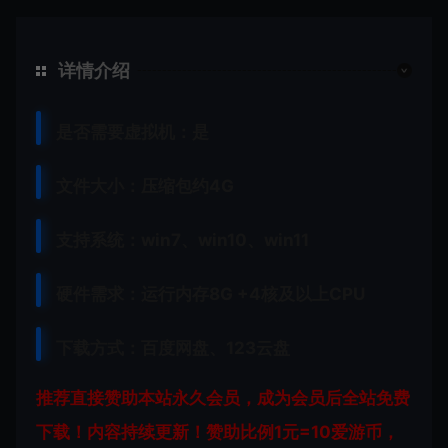
详情介绍
是否需要虚拟机：是
文件大小：压缩包约4G
支持系统：win7、win10、win11
硬件需求：运行内存8G +
4核及以上CPU
下载方式：
百度网盘、
123云盘
推荐直接赞助本站永久会员，成为会员后全站免费
下载！内容持续更新！赞助比例1元=10爱游币，