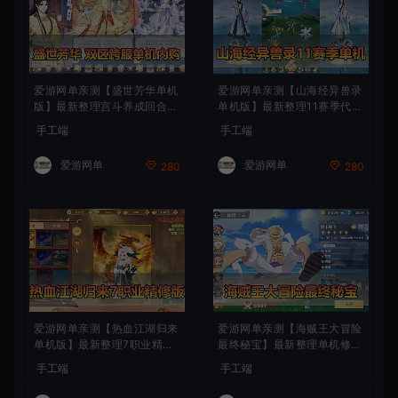
爱游网单亲测【盛世芳华单机
爱游网单亲测【山海经异兽录
版】最新整理宫斗养成回合抽
单机版】最新整理11赛季代金
卡多区跨服代金券内购虚拟机
券内购版 带GM物品充值后台
手工端
手工端
一键端视频教学+linux手工外
模拟器手游 解压一键端 视频
网端文本教学
安装教学+手工端文本教学
爱游网单
爱游网单
280
280
爱游网单亲测【热血江湖归来
爱游网单亲测【海贼王大冒险
单机版】最新整理7职业精修
最终秘宝】最新整理单机修复
多项修复 带网页GM物品后台
版 带网页GM充值物品后台
手工端
手工端
代金券内购 虚拟机一键端视
回合制抽卡模拟器手游 虚拟
频安装教学+手工端文本教学
机一键端视频教学+手工端文