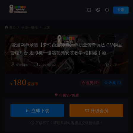
登录
首页
手游一键端
正文
爱游网单亲测【梦幻西游传奇】单职业传奇玩法 GM物品
管理后台 虚拟机一键端视频安装教学 模拟器手游
爱游网单
2025-08-30
2,631
180
点赞 (
2
)
收藏 (1)
¥
爱游币
年费VIP免费
立即下载
升级会员
下载不了？请联系网站客服提交链接错误！