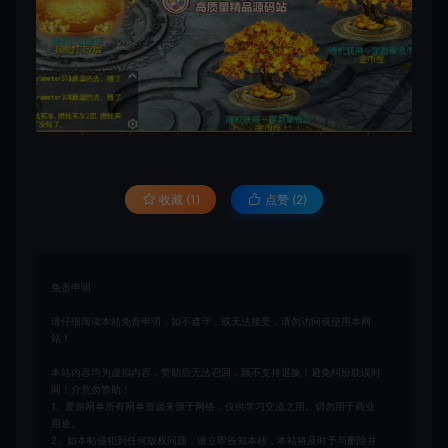
收藏 (1)
点赞 (
2
)
免责申明
请仔细阅读本站免责申明，如不遵守，或无法接受，请勿访问或使用本网
站！
本站内容均为虚拟内容，赞助后无法召回，顾不支持退换！避免纠纷耽误时
间！介意勿赞助！
1、爱游网单所有网单资源来源于网络，仅供学习交流之用。切勿用于商业
用途。
2、如本帖侵犯到任何版权问题，请立即告知本站，本站将及时予与删除并