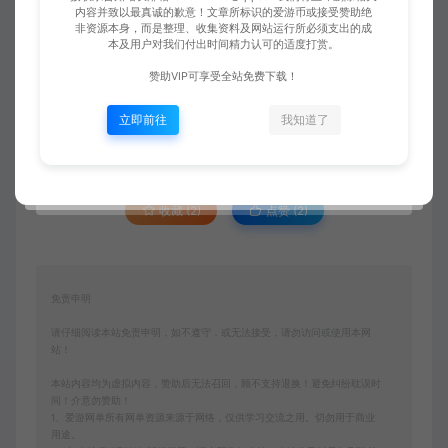
内容并致以最真诚的歉意！文章所标识的爱游币或接受赞助绝
非资源本身，而是整理、收集资料及网站运行所必须支出的成
本及用户对我们付出时间精力认可的适度打赏。
赞助VIP可享受全站免费下载！
立即前往
我知道了
收藏 (2)
点赞 (
2
)
免责申明
请仔细阅读本站免责申明，如不遵守，或无法接受，请勿访问或使用本网
站！
本站内容均为虚拟内容，赞助后无法召回，顾不支持退换！避免纠纷耽误时
间！介意勿赞助！
1、爱游网单所有网单资源来源于网络，仅供学习交流之用。切勿用于商业
用途。