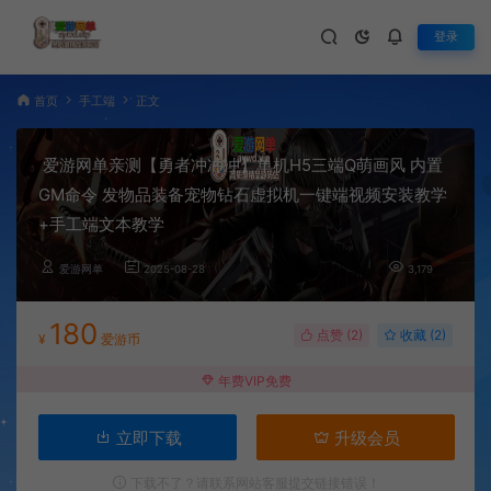
登录
首页
手工端
正文
爱游网单亲测【勇者冲冲冲】单机H5三端Q萌画风 内置
GM命令 发物品装备宠物钻石虚拟机一键端视频安装教学
+手工端文本教学
爱游网单
2025-08-28
3,179
180
点赞 (
2
)
收藏 (2)
¥
爱游币
年费VIP免费
立即下载
升级会员
下载不了？请联系网站客服提交链接错误！