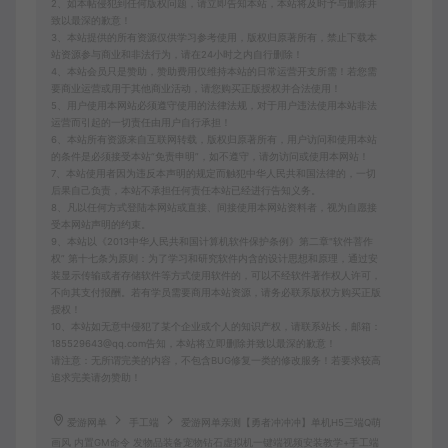
2、如本帖侵犯到任何版权问题，请立即告知本站，本站将及时予与删除并
致以最深的歉意！
3、本站提供的所有资源仅供学习参考使用，版权归原著所有，禁止下载本
站资源参与商业和非法行为，请在24小时之内自行删除！
4、本站会员只是赞助，赞助费用仅维持本站的日常运营开支所需！若您需
要商业运营或用于其他商业活动，请您购买正版授权并合法使用！
5、用户使用本网站必须遵守使用的法律法规，对于用户违法使用本站非法
运营而引起的一切责任由用户自行承担！
6、本站所有资源来自互联网转载，版权归原著所有，用户访问和使用本站
的条件是必须接受本站“免责申明”，如不遵守，请勿访问或使用本网站！
7、本站使用者因为违反本声明的规定而触犯中华人民共和国法律的，一切
后果自己负责，本站不承担任何责任本站已经进行告知义务。
8、凡以任何方式登陆本网站或直接、间接使用本网站资料者，视为自愿接
受本网站声明的约束。
9、本站以《2013中华人民共和国计算机软件保护条例》第二章"软件菩作
权” 第十七条为原则：为了学习和研究软件内含的设计思想和原理，通过安
装显示传输或者存储软件等方式使用软件的，可以不经软件著作权人许可，
不向其支付报酬。若有学员需要商用本站资源，请务必联系版权方购买正版
授权！
10、本站如无意中侵犯了某个企业或个人的知识产权，请联系站长，邮箱：
185529643@qq.com告知，本站将立即删除并致以最深的歉意！
请注意：无所谓完美的内容，不包含BUG修复一类的修改服务！若要求较高
追求完美请勿赞助！
爱游网单
手工端
爱游网单亲测【勇者冲冲冲】单机H5三端Q萌
画风 内置GM命令 发物品装备宠物钻石虚拟机一键端视频安装教学+手工端