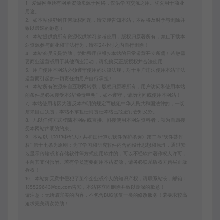
1、爱游网单所有网单资源来源于网络，仅供学习交流之用。切勿用于商业
用途。
2、如本帖侵犯到任何版权问题，请立即告知本站，本站将及时予与删除并
致以最深的歉意！
3、本站提供的所有资源仅供学习参考使用，版权归原著所有，禁止下载本
站资源参与商业和非法行为，请在24小时之内自行删除！
4、本站会员只是赞助，赞助费用仅维持本站的日常运营开支所需！若您需
要商业运营或用于其他商业活动，请您购买正版授权并合法使用！
5、用户使用本网站必须遵守使用的法律法规，对于用户违法使用本站非法
运营而引起的一切责任由用户自行承担！
6、本站所有资源来自互联网转载，版权归原著所有，用户访问和使用本站
的条件是必须接受本站“免责申明”，如不遵守，请勿访问或使用本网站！
7、本站使用者因为违反本声明的规定而触犯中华人民共和国法律的，一切
后果自己负责，本站不承担任何责任本站已经进行告知义务。
8、凡以任何方式登陆本网站或直接、间接使用本网站资料者，视为自愿接
受本网站声明的约束。
9、本站以《2013中华人民共和国计算机软件保护条例》第二章"软件菩作
权” 第十七条为原则：为了学习和研究软件内含的设计思想和原理，通过安
装显示传输或者存储软件等方式使用软件的，可以不经软件著作权人许可，
不向其支付报酬。若有学员需要商用本站资源，请务必联系版权方购买正版
授权！
10、本站如无意中侵犯了某个企业或个人的知识产权，请联系站长，邮箱：
185529643@qq.com告知，本站将立即删除并致以最深的歉意！
请注意：无所谓完美的内容，不包含BUG修复一类的修改服务！若要求较高
追求完美请勿赞助！