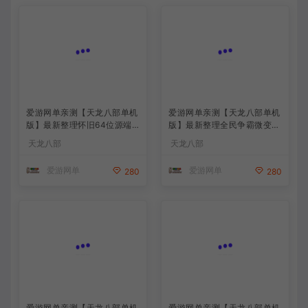
爱游网单亲测【天龙八部单机
爱游网单亲测【天龙八部单机
版】最新整理怀旧64位源端
版】最新整理全民争霸微变完
洛洛1.9 带GM工具 视频安装
整单机端 带GM 配套道具代
天龙八部
天龙八部
教学 虚拟机一键端
码 解锁充值奖励 视频安装教
学 虚拟机一键端
爱游网单
爱游网单
280
280
爱游网单亲测【天龙八部单机
爱游网单亲测【天龙八部单机