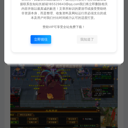
接联系告知站长邮箱185529643@qq.com我们将立即删除相关
内容并致以最真诚的歉意！文章所标识的爱游币或接受赞助绝
非资源本身，而是整理、收集资料及网站运行所必须支出的成
本及用户对我们付出时间精力认可的适度打赏。
赞助VIP可享受全站免费下载！
立即前往
我知道了