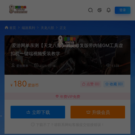
登录
首页
端游系列
天龙八部
正文
爱游网单亲测【天龙八部】武灵修复版带内辅GM工具虚
拟机一键端视频安装教学
爱游网单
2025-07-18
1,338
180
点赞 (
0
)
收藏 (0)
¥
爱游币
年费VIP免费
立即下载
升级会员
下载不了？请联系网站客服提交链接错误！