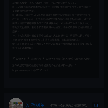
后果自己负责，本站不承担任何责任本站已经进行告知义务。
8、凡以任何方式登陆本网站或直接、间接使用本网站资料者，视为自愿接
受本网站声明的约束。
9、本站以《2013中华人民共和国计算机软件保护条例》第二章"软件菩作
权” 第十七条为原则：为了学习和研究软件内含的设计思想和原理，通过安
装显示传输或者存储软件等方式使用软件的，可以不经软件著作权人许可，
不向其支付报酬。若有学员需要商用本站资源，请务必联系版权方购买正版
授权！
10、本站如无意中侵犯了某个企业或个人的知识产权，请联系站长，邮箱：
185529643@qq.com告知，本站将立即删除并致以最深的歉意！
请注意：无所谓完美的内容，不包含BUG修复一类的修改服务！若要求较高
追求完美请勿赞助！
爱游网单
端游系列
爱游网单亲测【猎人MM】Q梦动画风格网
游单机版可调整经验掉落倍率视频安装教学虚拟机一键端
https://www.aywd.vip/7636.html
爱游网单
推荐加入会员享受全站随意下载
生成海