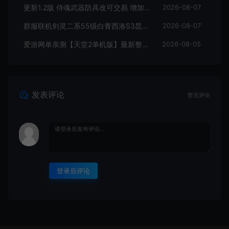
更新1.2版 侍魂武器防具改可交易 增加掉落和在线奖励 DNF70星月侍魂联机版 新版技能 丰富异次元技能装备词条 护石 辟邪玉 皮肤外观 BUFF技能徽章 史诗装备特效徽章 技能宝珠等 在线点 装备靠爆
2026-08-07
群服联机剑灵二系55级白青西洛S3昆仑版 在线点券 每日礼包 复古玩法
2026-08-07
爱游网单亲测【天堂2单机版】最新整理水龙法利昂带假人商业端制作单机 内置多功能GM控制台 可发物品装备 虚拟机一键端 视频安装教学
2026-08-05
发表评论
暂无评论
登录后评论