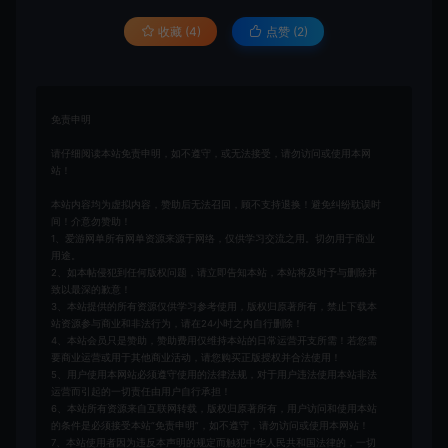
收藏 (4)
点赞 (
2
)
免责申明
请仔细阅读本站免责申明，如不遵守，或无法接受，请勿访问或使用本网
站！
本站内容均为虚拟内容，赞助后无法召回，顾不支持退换！避免纠纷耽误时
间！介意勿赞助！
1、爱游网单所有网单资源来源于网络，仅供学习交流之用。切勿用于商业
用途。
2、如本帖侵犯到任何版权问题，请立即告知本站，本站将及时予与删除并
致以最深的歉意！
3、本站提供的所有资源仅供学习参考使用，版权归原著所有，禁止下载本
站资源参与商业和非法行为，请在24小时之内自行删除！
4、本站会员只是赞助，赞助费用仅维持本站的日常运营开支所需！若您需
要商业运营或用于其他商业活动，请您购买正版授权并合法使用！
5、用户使用本网站必须遵守使用的法律法规，对于用户违法使用本站非法
运营而引起的一切责任由用户自行承担！
6、本站所有资源来自互联网转载，版权归原著所有，用户访问和使用本站
的条件是必须接受本站“免责申明”，如不遵守，请勿访问或使用本网站！
7、本站使用者因为违反本声明的规定而触犯中华人民共和国法律的，一切