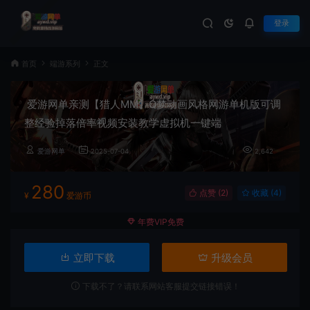
登录
首页
端游系列
正文
爱游网单亲测【猎人MM】Q梦动画风格网游单机版可调
整经验掉落倍率视频安装教学虚拟机一键端
爱游网单
2025-07-04
2,642
280
点赞 (
2
)
收藏 (4)
¥
爱游币
年费VIP免费
立即下载
升级会员
下载不了？请联系网站客服提交链接错误！