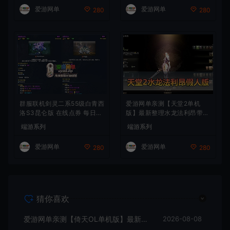
频安装教学
石 辟邪玉 皮肤外观 BUFF技
爱游网单
爱游网单
280
280
能徽章 史诗装备特效徽章 技
能宝珠等 在线点 装备靠爆
群服联机剑灵二系55级白青西
爱游网单亲测【天堂2单机
洛S3昆仑版 在线点券 每日礼
版】最新整理水龙法利昂带假
包 复古玩法
人商业端制作单机 内置多功
端游系列
端游系列
能GM控制台 可发物品装备
虚拟机一键端 视频安装教学
爱游网单
爱游网单
280
280
猜你喜欢
爱游网单亲测【倚天OL单机版】最新整理龙驹完善版 怀旧武侠网游单机 带GM工具可发物品装备 虚拟机一键端 视频安装教学
2026-08-08