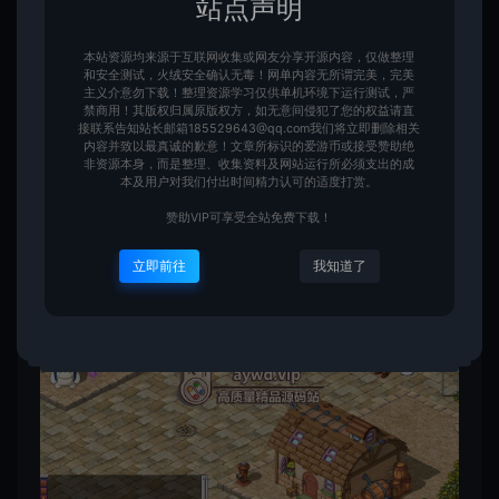
站点声明
本站资源均来源于互联网收集或网友分享开源内容，仅做整理
和安全测试，火绒安全确认无毒！网单内容无所谓完美，完美
主义介意勿下载！整理资源学习仅供单机环境下运行测试，严
禁商用！其版权归属原版权方，如无意间侵犯了您的权益请直
接联系告知站长邮箱185529643@qq.com我们将立即删除相关
内容并致以最真诚的歉意！文章所标识的爱游币或接受赞助绝
非资源本身，而是整理、收集资料及网站运行所必须支出的成
本及用户对我们付出时间精力认可的适度打赏。
赞助VIP可享受全站免费下载！
立即前往
我知道了