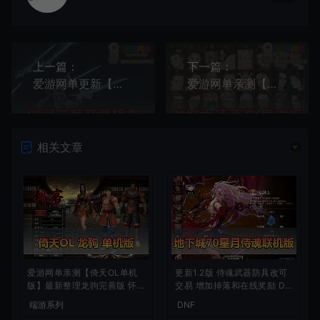
上一篇：
下一篇：
爱游网单更新【剑灵三系】添加三系通用服务端用 单机至尊超变无CD带攻略副本掉落表半手工端亲测补丁替换教学
爱游网单亲测【龙城大话西游】怀旧复古单机版多开假人助战星盘星录天演策经脉法门等网页GM物品充值后台虚拟机一键端视频安装教学
相关文章
爱游网单亲测【倚天OL单机
更新1.2版 侍魂武器防具改可
版】最新整理龙驹完善版 怀
交易 增加掉落和在线奖励 DN
旧武侠网游单机 带GM工具可
F70星月侍魂联机版 新版技能
端游系列
DNF
发物品装备 虚拟机一键端 视
丰富异次元技能装备词条 护