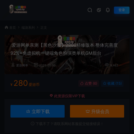
登录
首页
端游系列
正文
爱游网单亲测【黑色沙漠】2260精修版本 整体完善度
92%+免虚拟机一键端角色扮演类单机GM后台
爱游网单
2025-01-30
9,462
280
点赞 (
6
)
收藏 (15)
¥
爱游币
此资源仅限VIP下载
立即下载
升级会员
下载不了？请联系网站客服提交链接错误！