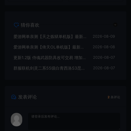
能宝珠等 在线点 装备靠爆
猜你喜欢
爱游网单亲测【天之炼狱单机版】最新整理怀旧无双炼狱端 带GM工具注册 GM权限命令发道具 视频安装教学 虚拟机一键端
2026-08-09
爱游网单亲测【倚天OL单机版】最新整理龙驹完善版 怀旧武侠网游单机 带GM工具可发物品装备 虚拟机一键端 视频安装教学
2026-08-08
更新1.2版 侍魂武器防具改可交易 增加掉落和在线奖励 DNF70星月侍魂联机版 新版技能 丰富异次元技能装备词条 护石 辟邪玉 皮肤外观 BUFF技能徽章 史诗装备特效徽章 技能宝珠等 在线点 装备靠爆
2026-08-07
群服联机剑灵二系55级白青西洛S3昆仑版 在线点券 每日礼包 复古玩法
2026-08-07
发表评论
2
条评论