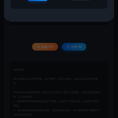
该内容为数字化虚拟物品，购买后获取连接可转存复
制，不支持任何理由退换！请一定确认无误再购买赞
助！如您不能接受，请勿赞助！ 客服QQ：3391007258
收藏 (15)
点赞 (
6
)
免责申明
请仔细阅读本站免责申明，如不遵守，或无法接受，请勿访问或使用本网
站！
本站内容均为虚拟内容，赞助后无法召回，顾不支持退换！避免纠纷耽误时
间！介意勿赞助！
1、爱游网单所有网单资源来源于网络，仅供学习交流之用。切勿用于商业
用途。
2、如本帖侵犯到任何版权问题，请立即告知本站，本站将及时予与删除并
致以最深的歉意！