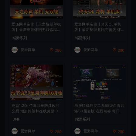
爱游网单亲测【天之炼狱单机
爱游网单亲测【倚天OL单机
版】最新整理怀旧无双炼狱端
版】最新整理龙驹完善版 怀
带GM工具注册 GM权限命令
旧武侠网游单机 带GM工具可
端游系列
端游系列
发道具 视频安装教学 虚拟机
发物品装备 虚拟机一键端 视
一键端
频安装教学
爱游网单
爱游网单
280
280
更新1.2版 侍魂武器防具改可
群服联机剑灵二系55级白青西
交易 增加掉落和在线奖励 DN
洛S3昆仑版 在线点券 每日礼
F70星月侍魂联机版 新版技能
包 复古玩法
DNF
端游系列
丰富异次元技能装备词条 护
石 辟邪玉 皮肤外观 BUFF技
爱游网单
爱游网单
280
280
能徽章 史诗装备特效徽章 技