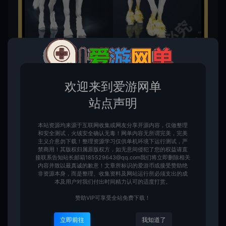
欢迎来到爱游网单
站点声明
本站资源均来源于互联网收集或网友分享开源内容，仅做整理
和安全测试，火绒安全确认无毒！网单内容无所谓完美，完美
主义介意勿下载！整理资源学习仅供单机环境下运行测试，严
禁商用！其版权归属原版权方，如无意间侵犯了您的权益请直
接联系告知站长邮箱185529643@qq.com我们将立即删除相关
内容并致以最真诚的歉意！文章所标识的爱游币或接受赞助绝
非资源本身，而是整理、收集资料及网站运行所必须支出的成
本及用户对我们付出时间精力认可的适度打赏。
赞助VIP可享受全站免费下载！
立即前往
我知道了
此资源仅限VIP下载，请先
登录