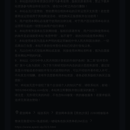
3、本站提供的所有资源仅供学习参考使用，版权归原著所有，禁止下载本
站资源参与商业和非法行为，请在24小时之内自行删除！
4、本站会员只是赞助，赞助费用仅维持本站的日常运营开支所需！若您需
要商业运营或用于其他商业活动，请您购买正版授权并合法使用！
5、用户使用本网站必须遵守使用的法律法规，对于用户违法使用本站非法
运营而引起的一切责任由用户自行承担！
6、本站所有资源来自互联网转载，版权归原著所有，用户访问和使用本站
的条件是必须接受本站“免责申明”，如不遵守，请勿访问或使用本网站！
7、本站使用者因为违反本声明的规定而触犯中华人民共和国法律的，一切
后果自己负责，本站不承担任何责任本站已经进行告知义务。
8、凡以任何方式登陆本网站或直接、间接使用本网站资料者，视为自愿接
受本网站声明的约束。
9、本站以《2013中华人民共和国计算机软件保护条例》第二章"软件菩作
权” 第十七条为原则：为了学习和研究软件内含的设计思想和原理，通过安
装显示传输或者存储软件等方式使用软件的，可以不经软件著作权人许可，
不向其支付报酬。若有学员需要商用本站资源，请务必联系版权方购买正版
授权！
10、本站如无意中侵犯了某个企业或个人的知识产权，请联系站长，邮箱：
185529643@qq.com告知，本站将立即删除并致以最深的歉意！
请注意：无所谓完美的内容，不包含BUG修复一类的修改服务！若要求较高
追求完美请勿赞助！
爱游网单
端游系列
爱游网单亲测【黑色沙漠】2260精修版本
整体完善度92%+免虚拟机一键端角色扮演类单机GM后台
https://www.aywd.vip/323.html