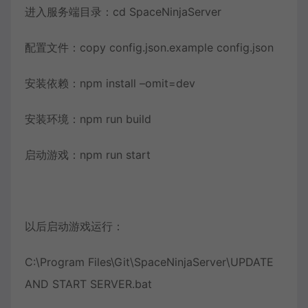
进入服务端目录：cd SpaceNinjaServer
配置文件：copy config.json.example config.json
安装依赖：npm install –omit=dev
安装环境：npm run build
启动游戏：npm run start
以后启动游戏运行：
C:\Program Files\Git\SpaceNinjaServer\UPDATE
AND START SERVER.bat