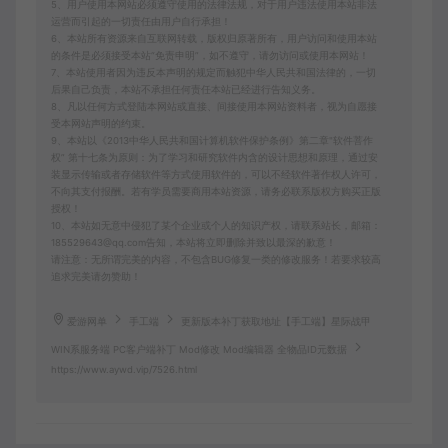
5、用户使用本网站必须遵守使用的法律法规，对于用户违法使用本站非法
运营而引起的一切责任由用户自行承担！
6、本站所有资源来自互联网转载，版权归原著所有，用户访问和使用本站
的条件是必须接受本站“免责申明”，如不遵守，请勿访问或使用本网站！
7、本站使用者因为违反本声明的规定而触犯中华人民共和国法律的，一切
后果自己负责，本站不承担任何责任本站已经进行告知义务。
8、凡以任何方式登陆本网站或直接、间接使用本网站资料者，视为自愿接
受本网站声明的约束。
9、本站以《2013中华人民共和国计算机软件保护条例》第二章"软件菩作
权” 第十七条为原则：为了学习和研究软件内含的设计思想和原理，通过安
装显示传输或者存储软件等方式使用软件的，可以不经软件著作权人许可，
不向其支付报酬。若有学员需要商用本站资源，请务必联系版权方购买正版
授权！
10、本站如无意中侵犯了某个企业或个人的知识产权，请联系站长，邮箱：
185529643@qq.com告知，本站将立即删除并致以最深的歉意！
请注意：无所谓完美的内容，不包含BUG修复一类的修改服务！若要求较高
追求完美请勿赞助！
爱游网单
手工端
更新版本补丁获取地址【手工端】星际战甲
WIN系服务端 PC客户端补丁 Mod修改 Mod编辑器 全物品ID元数据
https://www.aywd.vip/7526.html