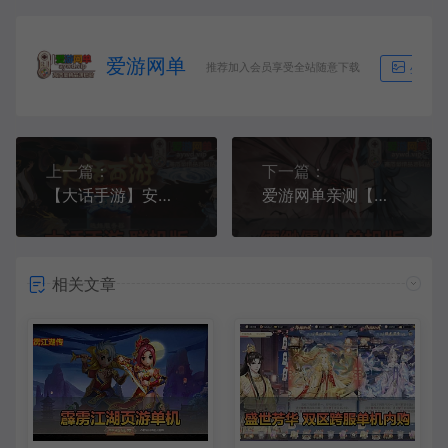
爱游网单
推荐加入会员享受全站随意下载
生成海
上一篇：
下一篇：
【大话手游】安卓手机联机版 回合制 经典大话西游手游版
爱游网单亲测【缥缈儒仙】二次元仙侠塔防肉鸽游戏安卓+H5+GM物品后台 电脑模拟器手游虚拟机一键端亲测视频安装教学+手工端文本教学
相关文章