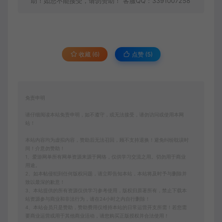
助！如您不能接受，请勿赞助！ 客服QQ：3391007258
收藏 (6)
点赞 (
5
)
免责申明
请仔细阅读本站免责申明，如不遵守，或无法接受，请勿访问或使用本网
站！
本站内容均为虚拟内容，赞助后无法召回，顾不支持退换！避免纠纷耽误时
间！介意勿赞助！
1、爱游网单所有网单资源来源于网络，仅供学习交流之用。切勿用于商业
用途。
2、如本帖侵犯到任何版权问题，请立即告知本站，本站将及时予与删除并
致以最深的歉意！
3、本站提供的所有资源仅供学习参考使用，版权归原著所有，禁止下载本
站资源参与商业和非法行为，请在24小时之内自行删除！
4、本站会员只是赞助，赞助费用仅维持本站的日常运营开支所需！若您需
要商业运营或用于其他商业活动，请您购买正版授权并合法使用！