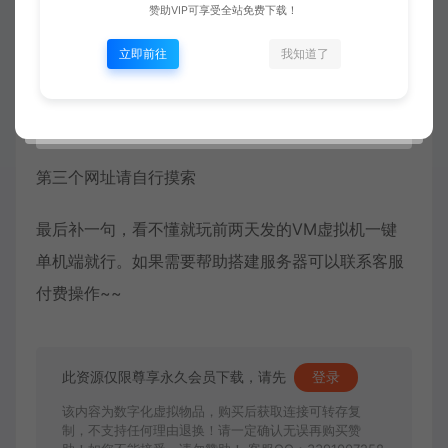
第一个网址可以理解为存档修改器
赞助VIP可享受全站免费下载！
立即前往
我知道了
第二个网址是用于查找mod元数据（使用方法为在
wiki找到该mod的内部名称，将内部名称输入网址后
面）
第三个网址请自行摸索
最后补一句，看不懂就玩前两天发的VM虚拟机一键
单机端就行。如果需要帮助搭建服务器可以联系客服
付费操作~~
此资源仅限尊享永久会员下载，请先
登录
该内容为数字化虚拟物品，购买后获取连接可转存复
制，不支持任何理由退换！请一定确认无误再购买赞