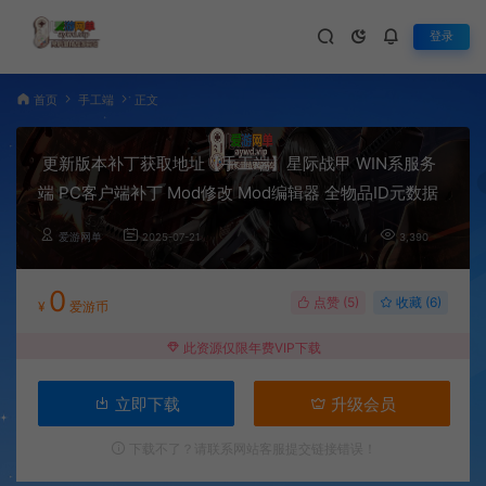
登录
首页
手工端
正文
更新版本补丁获取地址【手工端】星际战甲 WIN系服务
端 PC客户端补丁 Mod修改 Mod编辑器 全物品ID元数据
爱游网单
2025-07-21
3,390
0
点赞 (
5
)
收藏 (6)
¥
爱游币
此资源仅限年费VIP下载
立即下载
升级会员
下载不了？请联系网站客服提交链接错误！