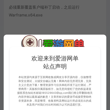
必须重新覆盖客户端补丁启动，之后运行
Warframe.x64.exe
PS:
服务器常用网址：
欢迎来到爱游网单
站点声明
1、http://localhost/webui/inventory
本站资源均来源于互联网收集或网友分享开源内容，仅做整理
2、http://localhost:6155/get
和安全测试，火绒安全确认无毒！网单内容无所谓完美，完美
主义介意勿下载！整理资源学习仅供单机环境下运行测试，严
_effective_metadata?
禁商用！其版权归属原版权方，如无意间侵犯了您的权益请直
接联系告知站长邮箱185529643@qq.com我们将立即删除相关
内容并致以最真诚的歉意！文章所标识的爱游币或接受赞助绝
3、http://localhost:6155/
非资源本身，而是整理、收集资料及网站运行所必须支出的成
本及用户对我们付出时间精力认可的适度打赏。