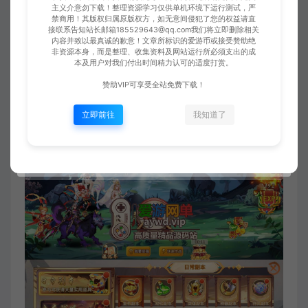
主义介意勿下载！整理资源学习仅供单机环境下运行测试，严
禁商用！其版权归属原版权方，如无意间侵犯了您的权益请直
接联系告知站长邮箱185529643@qq.com我们将立即删除相关
内容并致以最真诚的歉意！文章所标识的爱游币或接受赞助绝
非资源本身，而是整理、收集资料及网站运行所必须支出的成
本及用户对我们付出时间精力认可的适度打赏。
赞助VIP可享受全站免费下载！
立即前往
我知道了