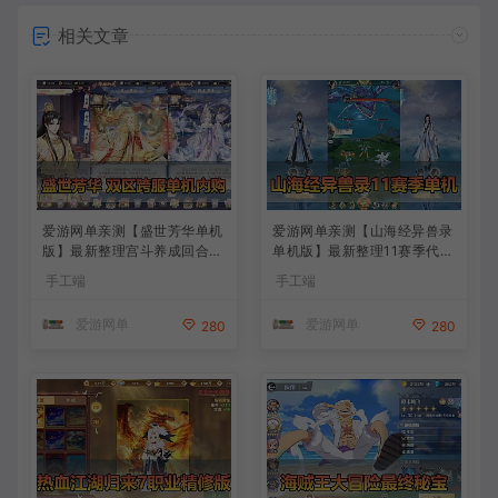
相关文章
爱游网单亲测【盛世芳华单机
爱游网单亲测【山海经异兽录
版】最新整理宫斗养成回合抽
单机版】最新整理11赛季代金
卡多区跨服代金券内购虚拟机
券内购版 带GM物品充值后台
手工端
手工端
一键端视频教学+linux手工外
模拟器手游 解压一键端 视频
网端文本教学
安装教学+手工端文本教学
爱游网单
爱游网单
280
280