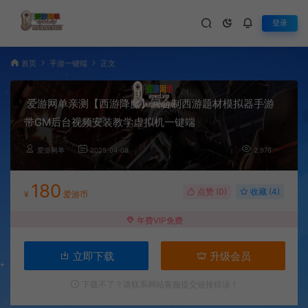
登录
首页
手游一键端
正文
爱游网单亲测【西游降魔】回合制西游题材模拟器手游
带GM后台视频安装教学虚拟机一键端
爱游网单
2025-04-08
2,976
180
点赞 (
0
)
收藏 (4)
¥
爱游币
年费VIP免费
立即下载
升级会员
下载不了？请联系网站客服提交链接错误！