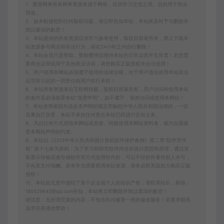
1、爱游网单所有网单资源来源于网络，仅供学习交流之用。切勿用于商业
用途。
2、如本帖侵犯到任何版权问题，请立即告知本站，本站将及时予与删除并
致以最深的歉意！
3、本站提供的所有资源仅供学习参考使用，版权归原著所有，禁止下载本
站资源参与商业和非法行为，请在24小时之内自行删除！
4、本站会员只是赞助，赞助费用仅维持本站的日常运营开支所需！若您需
要商业运营或用于其他商业活动，请您购买正版授权并合法使用！
5、用户使用本网站必须遵守使用的法律法规，对于用户违法使用本站非法
运营而引起的一切责任由用户自行承担！
6、本站所有资源来自互联网转载，版权归原著所有，用户访问和使用本站
的条件是必须接受本站“免责申明”，如不遵守，请勿访问或使用本网站！
7、本站使用者因为违反本声明的规定而触犯中华人民共和国法律的，一切
后果自己负责，本站不承担任何责任本站已经进行告知义务。
8、凡以任何方式登陆本网站或直接、间接使用本网站资料者，视为自愿接
受本网站声明的约束。
9、本站以《2013中华人民共和国计算机软件保护条例》第二章"软件菩作
权” 第十七条为原则：为了学习和研究软件内含的设计思想和原理，通过安
装显示传输或者存储软件等方式使用软件的，可以不经软件著作权人许可，
不向其支付报酬。若有学员需要商用本站资源，请务必联系版权方购买正版
授权！
10、本站如无意中侵犯了某个企业或个人的知识产权，请联系站长，邮箱：
185529643@qq.com告知，本站将立即删除并致以最深的歉意！
请注意：无所谓完美的内容，不包含BUG修复一类的修改服务！若要求较高
追求完美请勿赞助！