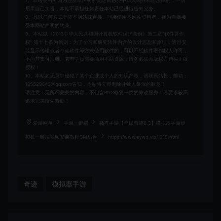
7、本站使用者因为违反本声明的规定而触犯中华人民共和国法律的，一切
后果自己负责，本站不承担任何责任本站已经进行告知义务。
8、凡以任何方式登陆本网站或直接、间接使用本网站资料者，视为自愿接
受本网站声明的约束。
9、本站以《2013中华人民共和国计算机软件保护条例》第二章"软件菩作
权” 第十七条为原则：为了学习和研究软件内含的设计思想和原理，通过安
装显示传输或者存储软件等方式使用软件的，可以不经软件著作权人许可，
不向其支付报酬。若有学员需要商用本站资源，请务必联系版权方购买正版
授权！
10、本站如无意中侵犯了某个企业或个人的知识产权，请联系站长，邮箱：
185529643@qq.com告知，本站将立即删除并致以最深的歉意！
请注意：无所谓完美的内容，不包含BUG修复一类的修改服务！若要求较高
追求完美请勿赞助！
爱游网单
手游一键端
稀有手游【全民奇迹8.3】模拟器手游虚
拟机一键端视频安装教程GM后台
https://www.aywd.vip/1215.html
奇迹
模拟器手游