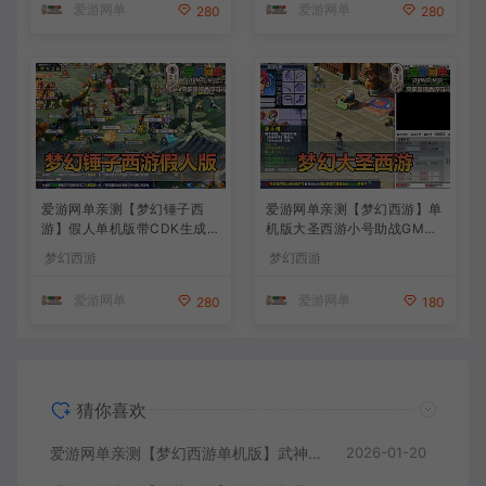
爱游网单
爱游网单
280
280
爱游网单亲测【梦幻锤子西
爱游网单亲测【梦幻西游】单
游】假人单机版带CDK生成兑
机版大圣西游小号助战GM后
换自动抓鬼无限抽奖 仙玉 一
台装备定制免虚拟机一键启动
梦幻西游
梦幻西游
键启动视频安装教学
视频安装教学
爱游网单
爱游网单
280
180
猜你喜欢
爱游网单亲测【梦幻西游单机版】武神追忆西游2 超多假人 一键多开助战 带CDK生成充值 一键启动 视频安装教学
2026-01-20