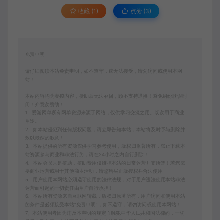
收藏 (1)
点赞 (
3
)
免责申明
请仔细阅读本站免责申明，如不遵守，或无法接受，请勿访问或使用本网
站！
本站内容均为虚拟内容，赞助后无法召回，顾不支持退换！避免纠纷耽误时
间！介意勿赞助！
1、爱游网单所有网单资源来源于网络，仅供学习交流之用。切勿用于商业
用途。
2、如本帖侵犯到任何版权问题，请立即告知本站，本站将及时予与删除并
致以最深的歉意！
3、本站提供的所有资源仅供学习参考使用，版权归原著所有，禁止下载本
站资源参与商业和非法行为，请在24小时之内自行删除！
4、本站会员只是赞助，赞助费用仅维持本站的日常运营开支所需！若您需
要商业运营或用于其他商业活动，请您购买正版授权并合法使用！
5、用户使用本网站必须遵守使用的法律法规，对于用户违法使用本站非法
运营而引起的一切责任由用户自行承担！
6、本站所有资源来自互联网转载，版权归原著所有，用户访问和使用本站
的条件是必须接受本站“免责申明”，如不遵守，请勿访问或使用本网站！
7、本站使用者因为违反本声明的规定而触犯中华人民共和国法律的，一切