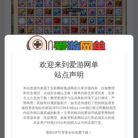
欢迎来到爱游网单
站点声明
本站资源均来源于互联网收集或网友分享开源内容，仅做整理
和安全测试，火绒安全确认无毒！网单内容无所谓完美，完美
主义介意勿下载！整理资源学习仅供单机环境下运行测试，严
禁商用！其版权归属原版权方，如无意间侵犯了您的权益请直
接联系告知站长邮箱185529643@qq.com我们将立即删除相关
内容并致以最真诚的歉意！文章所标识的爱游币或接受赞助绝
非资源本身，而是整理、收集资料及网站运行所必须支出的成
本及用户对我们付出时间精力认可的适度打赏。
赞助VIP可享受全站免费下载！