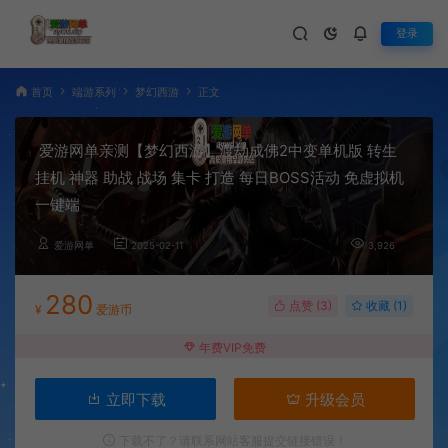
登录
首页
端游系列
梦幻西游
正文
爱游网单亲测【梦幻西游】渡劫成佛2中变单机版 转生
挂机 神器 助战 战场 集卡 打造 每日BOSS活动 免虚拟机
一键端
爱游网单
2025-02-11
3,926
280
点赞 (
3
)
收藏 (1)
¥
爱游币
年费VIP免费
立即下载
升级会员
下载不了？请联系网站客服提交链接错误！