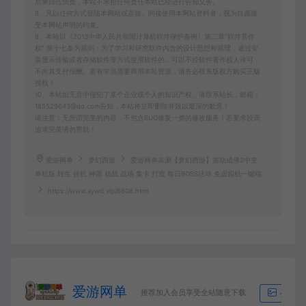
后果自己负责，本站不承担任何责任本站已经进行告知义务。
8、凡以任何方式登陆本网站或直接、间接使用本网站资料者，视为自愿接
受本网站声明的约束。
9、本站以《2013中华人民共和国计算机软件保护条例》第二章"软件菩作
权” 第十七条为原则：为了学习和研究软件内含的设计思想和原理，通过安
装显示传输或者存储软件等方式使用软件的，可以不经软件著作权人许可，
不向其支付报酬。若有学员需要商用本站资源，请务必联系版权方购买正版
授权！
10、本站如无意中侵犯了某个企业或个人的知识产权，请联系站长，邮箱：
185529643@qq.com告知，本站将立即删除并致以最深的歉意！
请注意：无所谓完美的内容，不包含BUG修复一类的修改服务！若要求较高
追求完美请勿赞助！
爱游网单
梦幻西游
爱游网单亲测【梦幻西游】渡劫成佛2中变
单机版 转生 挂机 神器 助战 战场 集卡 打造 每日BOSS活动 免虚拟机一键端
https://www.aywd.vip/6606.html
爱游网单
推荐加入会员享受全站随意下载
生成海