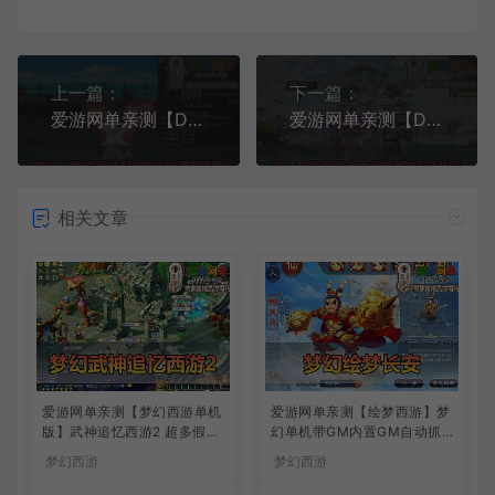
上一篇：
下一篇：
爱游网单亲测【DNF60】桃花醉超变鬼剑士单职业4合1全职业技能 版本配套代码表GM后台视频安装教学 内辅 挂机假人 虚拟机一键端
爱游网单亲测【DNF95神迹Pro宽屏版】女鬼剑女圣职者 带内辅 徽章镶嵌 异界侍魂宝珠 决战吞噬武器 网页GM 配通用PVF工具集 视频安装教学
相关文章
爱游网单亲测【梦幻西游单机
爱游网单亲测【绘梦西游】梦
版】武神追忆西游2 超多假人
幻单机带GM内置GM自动抓
一键多开助战 带CDK生成充
鬼助战免虚拟机一键端视频安
梦幻西游
梦幻西游
值 一键启动 视频安装教学
装教学