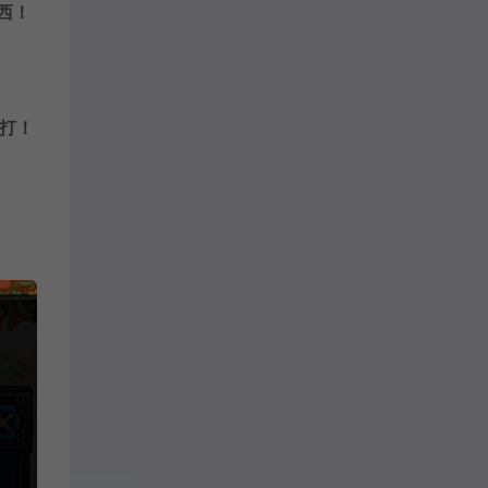
西！
打！