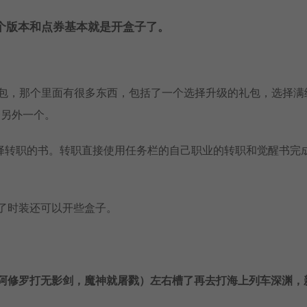
这个版本和点券基本就是开盒子了。
礼包，那个里面有很多东西，包括了一个选择升级的礼包，选择满
择另外一个。
择转职的书。转职直接使用任务栏的自己职业的转职和觉醒书完
了时装还可以开些盒子。
如阿修罗打无影剑，魔神就屠戮）左右槽了再去打海上列车深渊，