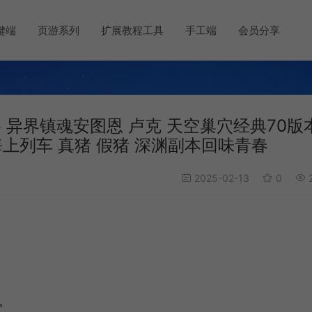
键端
页游系列
扩展教程工具
手工端
会员分享
 异界镇魂安图恩 卢克 天空巢穴经典70版
海上列车 真猪 假猪 深渊副本回味青春
2025-02-13
0
2
。