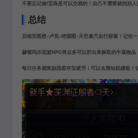
不要忘记做!宝珠是可以交易的！自己不需要就找别
总结
后续安图恩-卢克-绝望图-天空巢穴自行探索！记住
赫顿玛尔花篮NPC有众多可以肝出来换取的牛逼物品
每日任务都奖励流星夺宝硬币！可以去黑钻机碰瓷！