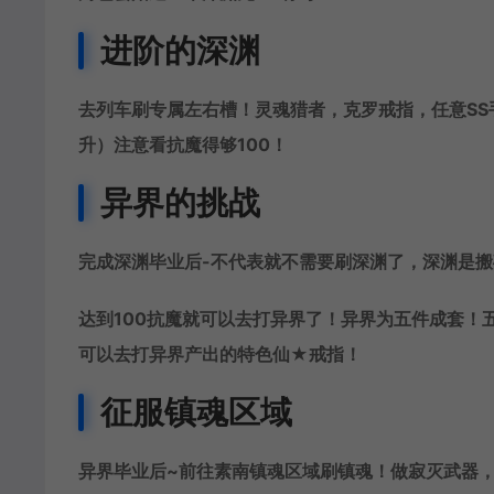
进阶的深渊
去列车刷专属左右槽！灵魂猎者，克罗戒指，任意S
升）注意看抗魔得够100！
异界的挑战
完成深渊毕业后-不代表就不需要刷深渊了，深渊是
达到100抗魔就可以去打异界了！异界为五件成套！
可以去打异界产出的特色仙
★戒指
！
征服镇魂区域
异界毕业后~前往素南镇魂区域刷镇魂！做寂灭武器