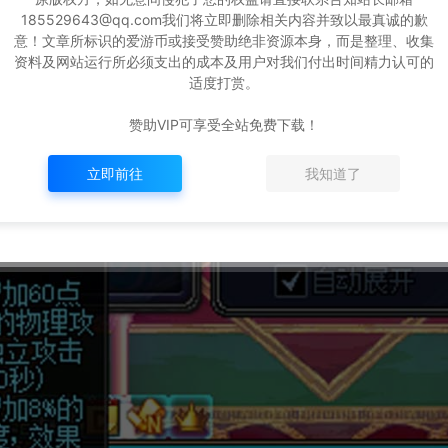
185529643@qq.com我们将立即删除相关内容并致以最真诚的歉
意！文章所标识的爱游币或接受赞助绝非资源本身，而是整理、收集
资料及网站运行所必须支出的成本及用户对我们付出时间精力认可的
适度打赏。
赞助VIP可享受全站免费下载！
立即前往
我知道了