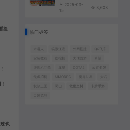
2025-03-
8,608
15
看提
热门标签
木语人
笑傲江湖
外网搭建
QQ飞车
安装教程
虚拟机
大话西游
希望
虚拟机问题
赤壁
DOTA2
放置卡牌
！
免虚拟机
MMORPG
魔兽世界
大话
时！
权倾三国
蜀山
救世之树
卡牌手游
口袋觉醒
宝珠也