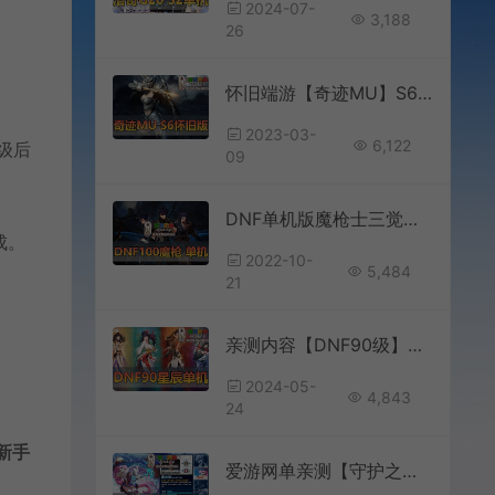
2024-07-
3,188
26
怀旧端游【奇迹MU】S6越南怀旧版修仙版本GM工具视频教程图片攻略
2023-03-
6,122
级后
09
DNF单机版魔枪士三觉真100级女鬼剑单人单机断网可玩地下城与勇士台服虚拟机一键端
成。
2022-10-
5,484
21
亲测内容【DNF90级】浩瀚星辰单机版仿官设定直升满级玩法丰富40个职业5女鬼剑4女圣职者3魔枪士
2024-05-
4,843
24
新手
爱游网单亲测【守护之剑】单机版虚拟机一件端内置GM怀旧网游单机横版通关游戏