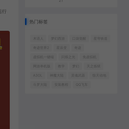
21
运行
热门标签
木语人
梦幻西游
口袋觉醒
星穹铁道
奇迹世界2
星辰变
奇迹
虚拟机一键端
闪烁之光
免虚拟机
网游单机版
教学
梦幻
天之炼狱
A3OL
神魔大陆
灵魂武器
惊天动地
斗罗大陆
安装教程
QQ飞车