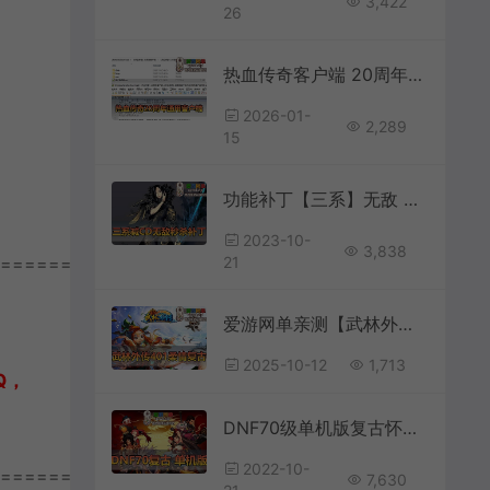
3,422
26
热血传奇客户端 20周年版本 通用传奇客户端下载 传奇单机必备
2026-01-
2,289
15
功能补丁【三系】无敌 秒杀 减cd 回内 回气适用与三系版本
2023-10-
3,838
================
21
爱游网单亲测【武林外传】单机401柔情复古100级强天位版 配套GM后台el工具虚拟机一键端视频安装教学
2025-10-12
1,713
Q，
DNF70级单机版复古怀旧虚拟机一键端完整老职业主线支线任务完善无魔改
2022-10-
================
7,630