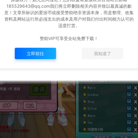
185529643@qq.com我们将立即删除相关内容并致以最真诚的歉
意！文章所标识的爱游币或接受赞助绝非资源本身，而是整理、收集
资料及网站运行所必须支出的成本及用户对我们付出时间精力认可的
适度打赏。
赞助VIP可享受全站免费下载！
立即前往
我知道了