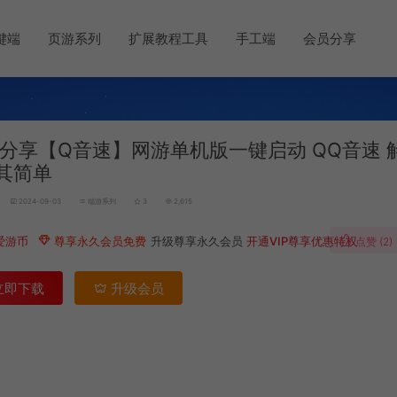
键端
页游系列
扩展教程工具
手工端
会员分享
分享【Q音速】网游单机版一键启动 QQ音速 
其简单
2024-09-03
端游系列
3
2,615
爱游币
尊享永久会员免费
升级尊享永久会员
开通VIP尊享优惠特权
点赞 (
2
)
立即下载
升级会员