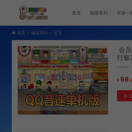
首页
端游系列
手游一
首页
端游系列
正文
会员
行极
爱游网单
98
¥