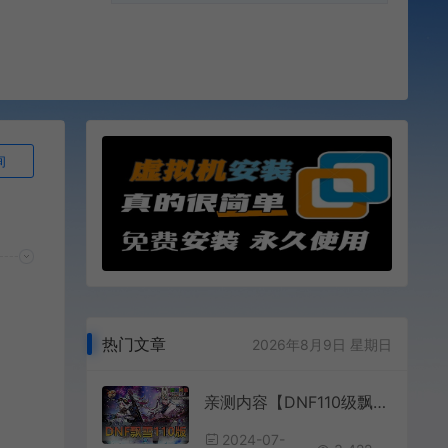
询
热门文章
2026年8月9日 星期日
亲测内容【DNF110级飘雪微变】女鬼剑女圣职者魔枪士虚拟机一键端视频安装教学巴卡尔副本直升满级体验畅快副本
2024-07-