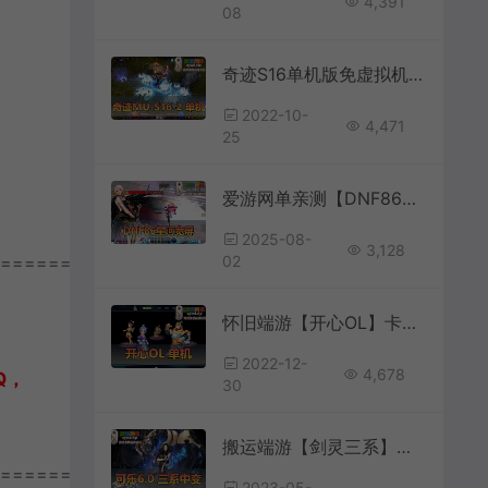
4,391
08
奇迹S16单机版免虚拟机一键端GM后台完善任务副本BOSS积分商城怀旧网游
2022-10-
4,471
25
爱游网单亲测【DNF86星河】单机快捷内辅 支持镶嵌 全职业二觉 鬼泣墓碑脱手等特色技能 特色技能宝珠等 虚拟机一键端视频安装教学
2025-08-
3,128
================
02
怀旧端游【开心OL】卡通风格Q萌免虚拟机一键启动视频安装教程后台修改金钱教程
2022-12-
4,678
Q，
30
搬运端游【剑灵三系】可乐更新6.1中变单机版虚拟机一键端GM工具亲测视频安装教程
================
2023-05-