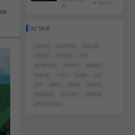
14,537
23
视频
热门标签
================
斗罗大陆
回合制手游
热血江湖
卡牌手游
星穹铁道
手游
地下城与勇士
武林外传
横版通关
权倾三国
木语人
回合制
火影
剑侠
虚拟机
彩虹岛
惊天动地
阿拉德之怒
圣斗士星矢
笑傲江湖
暴Kabod Online