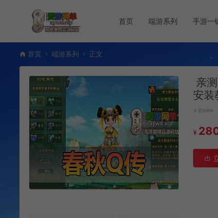
首页
端游系列
手游一
首页
端游系列
正文
亲测
安装
爱游网单
28
¥