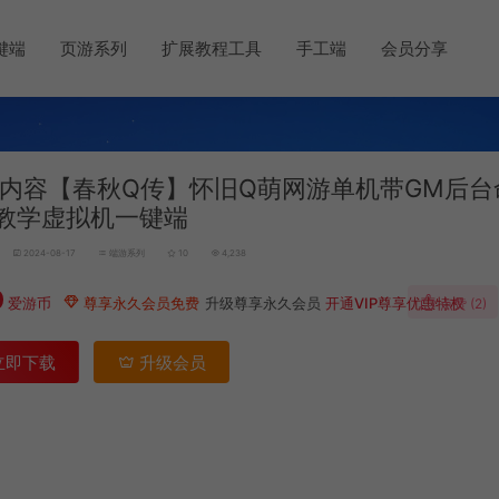
键端
页游系列
扩展教程工具
手工端
会员分享
内容【春秋Q传】怀旧Q萌网游单机带GM后台
教学虚拟机一键端
2024-08-17
端游系列
10
4,238
0
爱游币
尊享永久会员免费
升级尊享永久会员
开通VIP尊享优惠特权
点赞 (
2
)
立即下载
升级会员