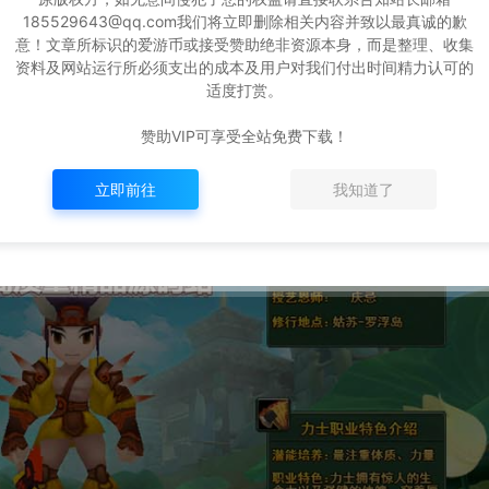
185529643@qq.com我们将立即删除相关内容并致以最真诚的歉
意！文章所标识的爱游币或接受赞助绝非资源本身，而是整理、收集
资料及网站运行所必须支出的成本及用户对我们付出时间精力认可的
适度打赏。
赞助VIP可享受全站免费下载！
立即前往
我知道了