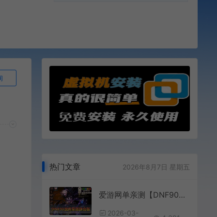
询
热门文章
2026年8月7日 星期五
爱游网单亲测【DNF90龙鸣星辰】最新更新 龙鸣缝合星辰技能 带内辅 徽章镶嵌 任务完成券 跨界继承等 GM后台 视频安装教学虚拟机一键端
2026-03-