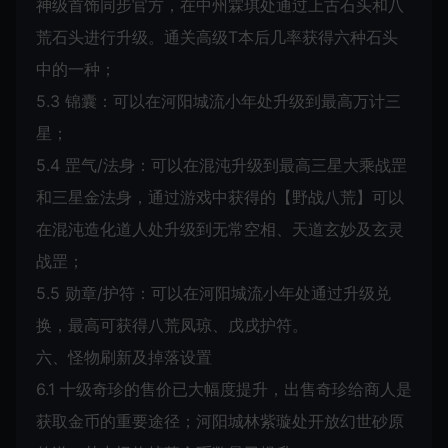
神级首饰同步官方，在中州霖琪处通过上古石头和八
荒石头进行升级。通关高级T本后几率获得六种石头
中的一种；
5.3 锦囊：可以在河阳城流小年处升级到最高万计三
星；
5.4 罡气/法身：可以在混沌升级到最高三星大乘战罡
和三星金法身，通过游戏中获得的【野战八荒】可以
在混沌造化道人处升级到无常空相、天道玄妙及玄灵
战罡；
5.5 勋章/护符：可以在河阳城流小年处通过升级兑
换，最高可获得八荒凤琼、戊戌护符。
六、怪物刷新及掉落设置
6.1 十级奇珍的售价已大幅度提升，出售奇珍给商人是
获取金币的重要途径；河阳城林紫璇处开放幻世砂原