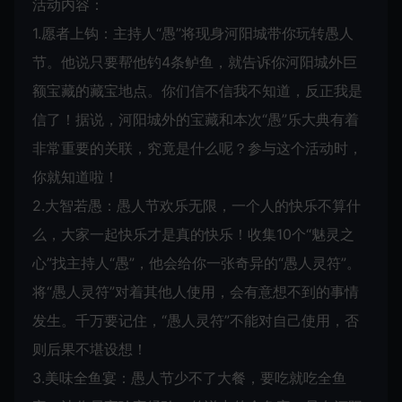
活动内容：
1.愿者上钩：主持人“愚”将现身河阳城带你玩转愚人
节。他说只要帮他钓4条鲈鱼，就告诉你河阳城外巨
额宝藏的藏宝地点。你们信不信我不知道，反正我是
信了！据说，河阳城外的宝藏和本次“愚”乐大典有着
非常重要的关联，究竟是什么呢？参与这个活动时，
你就知道啦！
2.大智若愚：愚人节欢乐无限，一个人的快乐不算什
么，大家一起快乐才是真的快乐！收集10个“魅灵之
心”找主持人“愚”，他会给你一张奇异的“愚人灵符”。
将“愚人灵符”对着其他人使用，会有意想不到的事情
发生。千万要记住，“愚人灵符”不能对自己使用，否
则后果不堪设想！
3.美味全鱼宴：愚人节少不了大餐，要吃就吃全鱼