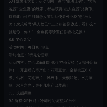
5.狂拿愚乐大奖：活动期间，参与“愿者上钩”、“大智
若愚”“全鱼宴”的玩家，都会获得“愚人自愚”兑换币。
持有此币可在河阳愚人节活动使者处兑换“愚”乐大
奖！欢乐尊号“愚人娱己”“上当的都是傻瓜，看什么？
就是你，你！”、全鱼宴等珍宝任你轻松兑换！
8.6 昆仑寻宝
活动时间：每日18-19点
活动地点：1线昆仑雪镇
活动内容：昆仑冰面刷新40个神秘宝箱（无需开启条
件），开启后几率产出：花雨宝盒、金精铁玉6-8
级、钻石、花雨碎片、风云币、天楔印记、水月寒
魄、水月之光，更有几率产出萝莉！
九、技能调整
9.1 所有-XP技能：冷却时间调整为1分钟；