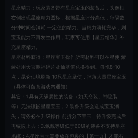
星座精力：玩家装备带有星座宝玉的装备后，头像框
右侧出现星座精力图标，根据星座评分高低，每隔数
分钟时间会消耗 一定值的精力。当精力消耗完毕，则
宝玉能力不再发生作用，玩家可使用【星云精华】补
充星座精力。
星座材料获得：星座宝玉操作所需材料可以在星使 蒙
蒙处用天官赐福碎片及仙基值兑换得到。每晚8-10
点，昆仑仙境刷新 10只星座圣使，掉落大量星座宝玉
（具体可留意游戏内通知）
其它：1.具有天缘属性的装备（如天命装、神隐装
等）无法镶嵌星座宝玉；2.装备升级会造成宝玉消
失，请务必在升级操作 前拆分下宝玉，待升级完成后
再镶嵌上去；3.佩戴等级低于60级的装备不支持星座
系统；4.星座宝玉需要放在包裹的【第一页】才能右