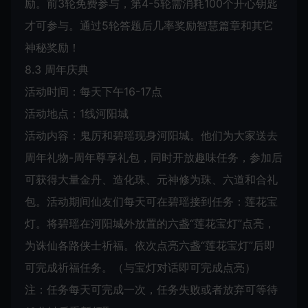
励。前3轮免费参与，第4-5轮需消耗100个开心钥匙
才可参与。通过5轮答题后几率奖励智慧篇章和其它
神秘奖励！
8.3 周年庆典
活动时间：每天下午16-17点
活动地点：1线河阳城
活动内容：鬼厉和碧瑶现身河阳城。他们为大家送去
周年礼物-周年尊享礼包，同时开放趣味任务，参加后
可获得大量金丹、造化珠、元神修为珠、六道和合礼
包。活动期间仙友们每天可在碧瑶接到任务：莲花宝
灯。将碧瑶在河阳城外放置的六盏“莲花宝灯”点亮，
为诛仙各路侠士祈福。依次点亮六盏“莲花宝灯”后即
可完成祈福任务。（与宝灯对话即可完成点亮）
注：任务每天可完成一次，任务失败或者放弃可等待