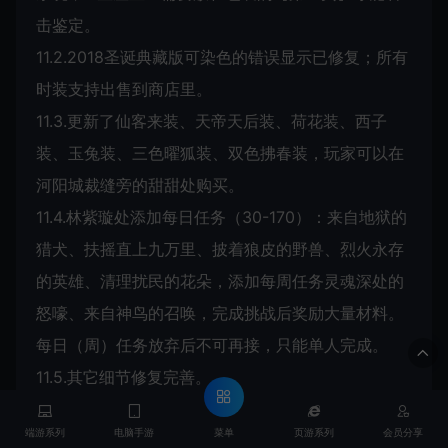
击鉴定。
11.2.2018圣诞典藏版可染色的错误显示已修复；所有
时装支持出售到商店里。
11.3.更新了仙客来装、天帝天后装、荷花装、西子
装、玉兔装、三色曜狐装、双色拂春装，玩家可以在
河阳城裁缝旁的甜甜处购买。
11.4.林紫璇处添加每日任务（30-170）：来自地狱的
猎犬、扶摇直上九万里、披着狼皮的野兽、烈火永存
的英雄、清理扰民的花朵，添加每周任务灵魂深处的
怒嚎、来自神鸟的召唤，完成挑战后奖励大量材料。
每日（周）任务放弃后不可再接，只能单人完成。
11.5.其它细节修复完善。
菜单
端游系列
电脑手游
页游系列
会员分享