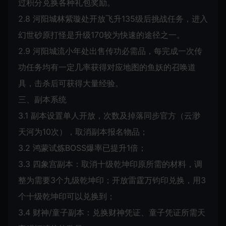
过积分兑换各种礼包奖励。
2.8 河阳城林紫璇处开放飞升135级后挑战任务，进入
幻世砂原打怪是升级170较为快速的途径之一。
2.9 河阳城流小年处出售传功必需品，每完成一次传
功任务均有一定几率获得对应地图的鱼妖的召唤道
具，击杀后可获得大量经验。
三、副本系统
3.1 副本设置单人开放，次数及掉落同步官方（云渺
天河为10次），取消副本报名物品；
3.2 鸿蒙试炼BOSS爆率已提升1倍；
3.3 四象宫副本：取消十级乾坤印原所需的材料，调
整为需要3个九级乾坤印；开放雷霆万钧印兑换，用3
个十级乾坤印可以兑换到；
3.4 财神/童子副本：兑换财神凭证、童子凭证所需天