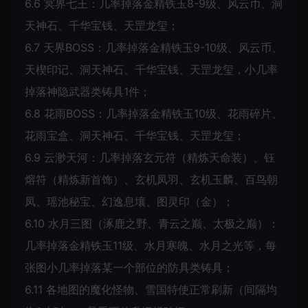
6.6 冥界七王：几率掉落金精铁玉8-9级、风云币、洞
天神石、千华宝钱、天罡龙玺；
6.7 天界BOSS：几率掉落金精铁玉9-10级、风云币、
天楔印记、洞天神石、千华宝钱、天罡龙玺，小几率
掉落神隐武器类铸具1件；
6.8 花雨BOSS：几率掉落金精铁玉10级、花雨碎片、
花雨宝盒、洞天神石、千华宝钱、天罡龙玺；
6.9 云渺天河：几率掉落玄元符（精炼天命装）、钰
熔符（精炼新首饰）、玄机凤羽、玄机玉麟、百鸟朝
凤、瑶池秘宝、幻逸息壤、图灵印（金）；
6.10 水月三图（涿鹿之野、青云之巅、太极之巅）：
几率掉落金精铁玉11级、水月寒魄、水月之光等，每
张图小几率掉落某一个部位的防具类铸具；
6.11 各地图的魔化怪物、雪国特使正常刷新（间隔均