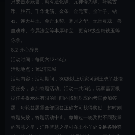
只要击杀妖兽，就有造化珠、元神修为珠、轩辕古
币、胜石、千华龙筋、金条、金元宝、金叶子、钻
石、连天斗玉、金丹玉契、寒月之华、无音灵蕊、兽
血魂珠、专属法宝等丰厚珍宝，更有9级金精铁玉等
你拿。
8.2 开心辞典
活动时间：每周六12-14点
活动地点：1线河阳城
活动内容：活动期间，30级以上玩家可到王晓丫处接
受任务，参加答题活动。活动一共5轮，玩家需要根
据任务提示在有限的时间内找到对应的考官参加答
题，每轮答题需全部回答正确方可获得奖励。超时则
答题失败，答题活动中止。每通过一轮奖励不同数量
的智慧之星，消耗智慧之星可在王小丫处兑换各种奖