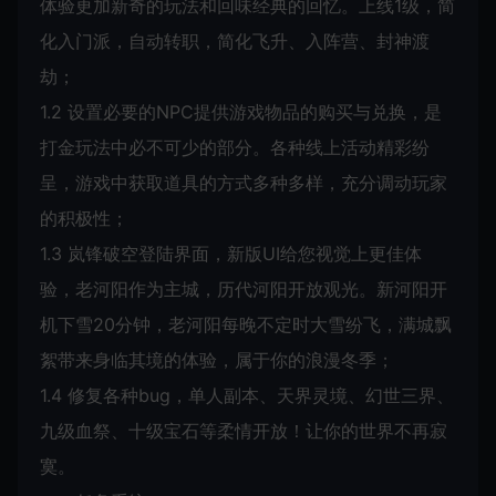
体验更加新奇的玩法和回味经典的回忆。上线1级，简
化入门派，自动转职，简化飞升、入阵营、封神渡
劫；
1.2 设置必要的NPC提供游戏物品的购买与兑换，是
打金玩法中必不可少的部分。各种线上活动精彩纷
呈，游戏中获取道具的方式多种多样，充分调动玩家
的积极性；
1.3 岚锋破空登陆界面，新版UI给您视觉上更佳体
验，老河阳作为主城，历代河阳开放观光。新河阳开
机下雪20分钟，老河阳每晚不定时大雪纷飞，满城飘
絮带来身临其境的体验，属于你的浪漫冬季；
1.4 修复各种bug，单人副本、天界灵境、幻世三界、
九级血祭、十级宝石等柔情开放！让你的世界不再寂
寞。