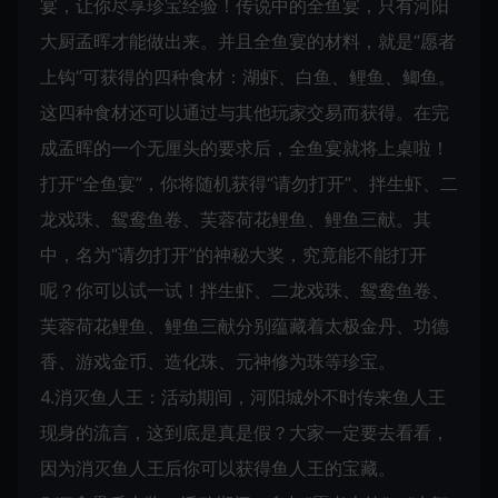
宴，让你尽享珍宝经验！传说中的全鱼宴，只有河阳
大厨孟晖才能做出来。并且全鱼宴的材料，就是“愿者
上钩”可获得的四种食材：湖虾、白鱼、鲤鱼、鲫鱼。
这四种食材还可以通过与其他玩家交易而获得。在完
成孟晖的一个无厘头的要求后，全鱼宴就将上桌啦！
打开“全鱼宴”，你将随机获得“请勿打开”、拌生虾、二
龙戏珠、鸳鸯鱼卷、芙蓉荷花鲤鱼、鲤鱼三献。其
中，名为“请勿打开”的神秘大奖，究竟能不能打开
呢？你可以试一试！拌生虾、二龙戏珠、鸳鸯鱼卷、
芙蓉荷花鲤鱼、鲤鱼三献分别蕴藏着太极金丹、功德
香、游戏金币、造化珠、元神修为珠等珍宝。
4.消灭鱼人王：活动期间，河阳城外不时传来鱼人王
现身的流言，这到底是真是假？大家一定要去看看，
因为消灭鱼人王后你可以获得鱼人王的宝藏。