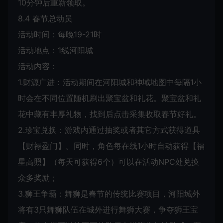
10分钟后重新领取。
8.4 春节总动员
活动时间：每晚19-21时
活动地点：1线河阳城
活动内容：
1.财源广进：活动期间在河阳城和神域地图中每隔1小
时会在不同位置随机刷出聚宝盆和礼花。聚宝盆和礼
花中藏有丰厚礼物，找到后点击采集收取春节好礼。
2.珍宝兑换：游戏内通过抽奖或者其它方式获得道具
【财禄盈门】。同时，角色每在线1小时自动获得【福
星高照】（每天可获得6个）可以在活动NPC处兑换
众多奖励；
3.狮王争霸：舞狮是春节的传统比赛项目，河阳城外
将有3只舞狮队伍在城外进行舞狮大赛，争夺狮王宝