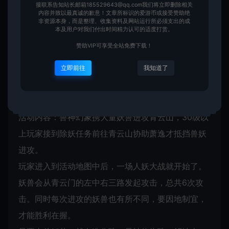
7.4 每日19-20点，可通过水月使者传送至涿鹿之野；
接联系告知站长邮箱185529643@qq.com我们将立即删除相关
内容并致以最真诚的歉意！文章所标识的爱游币或接受赞助绝
每日20-21点，可通过水月使者传送至青云之巅；每
非资源本身，而是整理、收集资料及网站运行所必须支出的成
本及用户对我们付出时间精力认可的适度打赏。
日21-22点，可通过水月使者传送至太极之巅。
赞助VIP可享受全站免费下载！
八、活动中心
8.1 兽妖攻城
立即前往
我知道了
活动时间：每日17点
活动地点：1线青云山
活动内容：兽神幻象携大量妖兽进攻青云山，30级以
上玩家接到除妖任务前往青云山协助萧逸才抵挡兽妖
进攻。
玩家进入到活动地图中后，一场人妖大战就开始了。
妖兽会从青云门的左中右三路发起攻击，总共6次攻
击。同时每次进攻的妖兽也有所不同，要因地制宜，
才能胜利在握。