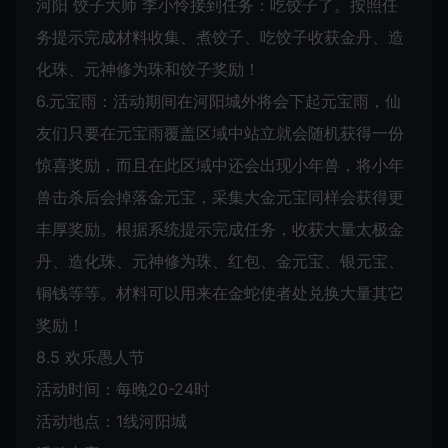
河阳 饺子大师 李小怜接到任务：吃饺子了。按照任
务提示完成材料收集、煮饺子、吃饺子收获金丹、造
化珠、元神修为珠和饺子奖励！
6.元宝雨：活动期间在河阳城外将会下起元宝雨，仙
友们只要在元宝雨覆盖区域中站立就会随机获得一份
惊喜奖励，而且在此区域中还会出现小年兽，将小年
兽击杀后会掉落金元宝，采集大金元宝同样会获得更
丰厚奖励。根据系统提示完成任务，收获大量太极金
丹、造化珠、元神修为珠、红包、金元宝、银元宝、
铜钱等等。材料可以用来在金蛇使者处兑换大量其它
奖励！
8.5 欢乐愚人节
活动时间：每晚20-24时
活动地点：1线河阳城