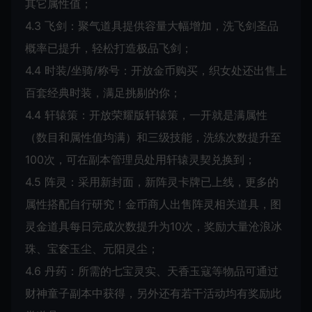
其它属性值；
4.3 飞剑：聚气道具提供容量大幅增加，洗飞剑圣品
概率已提升，轻松打造极品飞剑；
4.4 时装/坐骑/称号：开放金币购买，织女处还出售上
百套经典时装，满足挑剔的你；
4.4 轩辕策：开放荣耀版轩辕策，一开就是满属性
（数目和属性值均满）和三级技能，洗练次数提升至
100次，可在副本管理员处用轩辕灵契兑换到；
4.5 阵灵：采用新封面，新阵灵卡牌已上线，更多的
属性搭配自行研究！金币商人出售阵灵相关道具，图
灵金道具每日完成次数提升为10次，奖励大量沧浪冰
珠、宝奁玉尘、元阳灵尘；
4.6 丹药：所需的七宝灵实、天香玉寇等物品可通过
财神童子副本中获得，另外还有若干活动均有奖励此