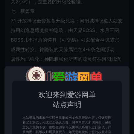
为2小时），是重要的升级经验怪。
七、新篇章
7.1 开放神隐全套装备升级兑换：河阳城神隐道人处支
持用幻逸息壤兑换神隐装，由天界BOSS、水月三图
BOSS几率掉落的铸具（可交易）可以配合神隐装完
成属性转换。神隐装的天缘属性在4-6条之间浮动，
属性均已强化；神隐装强化所需的蕴灵符在河阳城流
小年处兑换；神隐装支持分解，分解后的道具与天命
装分解道具一致。
7.2 河阳城风小云、花小雨、水小月提供首饰、时装
欢迎来到爱游网单
类道具的进一步升级兑换，其属性有质的飞跃，打宝
站点声明
不再有压力。
7.3 花小雨对飞升158级后的仙友开放，击杀BOSS奖
本站资源均来源于互联网收集或网友分享开源内容，仅做整理
和安全测试，火绒安全确认无毒！网单内容无所谓完美，完美
励大量花雨宝盒。
主义介意勿下载！整理资源学习仅供单机环境下运行测试，严
禁商用！其版权归属原版权方，如无意间侵犯了您的权益请直