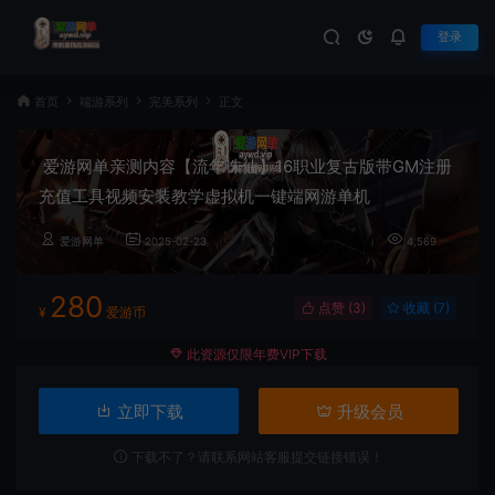
登录
首页
端游系列
完美系列
正文
爱游网单亲测内容【流年诛仙】16职业复古版带GM注册
充值工具视频安装教学虚拟机一键端网游单机
爱游网单
2025-02-23
4,569
280
点赞 (
3
)
收藏 (7)
¥
爱游币
此资源仅限年费VIP下载
立即下载
升级会员
下载不了？请联系网站客服提交链接错误！