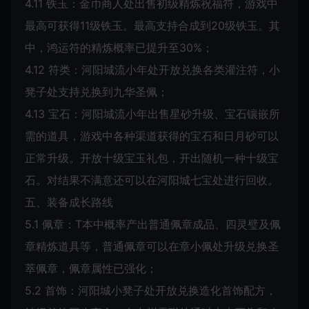
4.11 铁玉：金币商人处出售初级精炼祝福符，游戏中
最高可获得11级铁玉。最高支持合成到20级铁玉。其
中，鸿运符的精炼概率已提升至30%；
4.12 符类：河阳城流小年处开放兑换各类灌注符，小
凳子处支持兑换到九华圣佩；
4.13 宝石：河阳城流小年出售星砂升级、宝石镶嵌所
需的道具，游戏中各种渠道获得的宝石和日月砂可以
正常升级。开放十级宝玉礼包，开出随机一种十级宝
石。对结果不满意还可以在河阳城七宝处进行回收。
五、装备成长路线
5.1 佩章：T本中概率产出普通佩章成品、四灵璧及佩
章精炼道具等，普通佩章可以在章小佩处升级兑换圣
萃佩章，佩章属性已强化；
5.2 首饰：河阳城小凳子处开放兑换造化首饰配方，