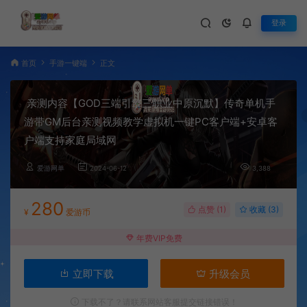
登录
首页
手游一键端
正文
亲测内容【GOD三端引擎三职业中原沉默】传奇单机手
游带GM后台亲测视频教学虚拟机一键PC客户端+安卓客
户端支持家庭局域网
爱游网单
2024-06-12
3,388
280
点赞 (
1
)
收藏 (3)
¥
爱游币
年费VIP免费
立即下载
升级会员
下载不了？请联系网站客服提交链接错误！