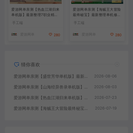
爱游网单亲测【热血江湖归来
爱游网单亲测【海贼王大冒险
单机版】最新整理7职业精修
最终秘宝】最新整理单机修复
多项修复 带网页GM物品后台
版 带网页GM充值物品后台
手工端
手工端
代金券内购 虚拟机一键端视
回合制抽卡模拟器手游 虚拟
频安装教学+手工端文本教学
机一键端视频教学+手工端文
爱游网单
爱游网单
280
280
本教学
猜你喜欢
爱游网单亲测【盛世芳华单机版】最新整理宫斗养成回合抽卡多区跨服代金券内购虚拟机一键端视频教学+linux手工外网端文本教学
2026-08-06
爱游网单亲测【山海经异兽录单机版】最新整理11赛季代金券内购版 带GM物品充值后台 模拟器手游 解压一键端 视频安装教学+手工端文本教学
2026-08-03
爱游网单亲测【热血江湖归来单机版】最新整理7职业精修多项修复 带网页GM物品后台 代金券内购 虚拟机一键端视频安装教学+手工端文本教学
2026-07-23
爱游网单亲测【海贼王大冒险最终秘宝】最新整理单机修复版 带网页GM充值物品后台 回合制抽卡模拟器手游 虚拟机一键端视频教学+手工端文本教学
2026-07-19