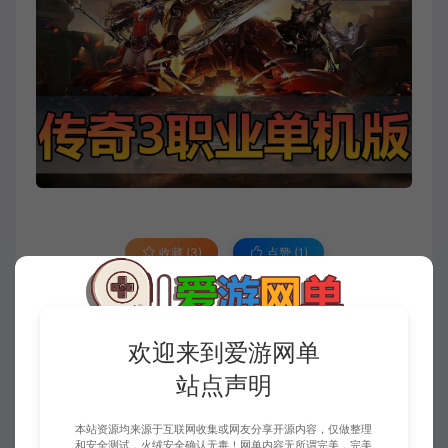
收藏 (3)
点赞 (
1
)
免责申明
欢迎来到爱游网单
请仔细阅读本站免责申明，如不遵守，或无法接受，请勿访问或使用本网
站点声明
站！
本站内容均为虚拟内容，赞助后无法召回，顾不支持退换！避免纠纷耽误时
本站资源均来源于互联网收集或网友分享开源内容，仅做整理
间！介意勿赞助！
和安全测试，火绒安全确认无毒！网单内容无所谓完美，完美