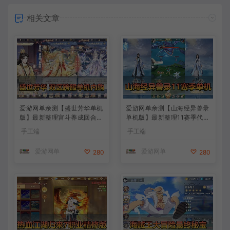
相关文章
爱游网单亲测【盛世芳华单机
爱游网单亲测【山海经异兽录
版】最新整理宫斗养成回合抽
单机版】最新整理11赛季代金
卡多区跨服代金券内购虚拟机
券内购版 带GM物品充值后台
手工端
手工端
一键端视频教学+linux手工外
模拟器手游 解压一键端 视频
网端文本教学
安装教学+手工端文本教学
爱游网单
爱游网单
280
280