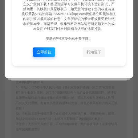
1、爱游网单所有网单资源来源于网络，仅供学习交流之用。切勿用于商业
主义介意勿下载！整理资源学习仅供单机环境下运行测试，严
禁商用！其版权归属原版权方，如无意间侵犯了您的权益请直
用途。
接联系告知站长邮箱185529643@qq.com我们将立即删除相关
2、如本帖侵犯到任何版权问题，请立即告知本站，本站将及时予与删除并
内容并致以最真诚的歉意！文章所标识的爱游币或接受赞助绝
致以最深的歉意！
非资源本身，而是整理、收集资料及网站运行所必须支出的成
3、本站提供的所有资源仅供学习参考使用，版权归原著所有，禁止下载本
本及用户对我们付出时间精力认可的适度打赏。
站资源参与商业和非法行为，请在24小时之内自行删除！
4、本站会员只是赞助，赞助费用仅维持本站的日常运营开支所需！若您需
赞助VIP可享受全站免费下载！
要商业运营或用于其他商业活动，请您购买正版授权并合法使用！
5、用户使用本网站必须遵守使用的法律法规，对于用户违法使用本站非法
运营而引起的一切责任由用户自行承担！
立即前往
我知道了
6、本站所有资源来自互联网转载，版权归原著所有，用户访问和使用本站
的条件是必须接受本站“免责申明”，如不遵守，请勿访问或使用本网站！
7、本站使用者因为违反本声明的规定而触犯中华人民共和国法律的，一切
后果自己负责，本站不承担任何责任本站已经进行告知义务。
8、凡以任何方式登陆本网站或直接、间接使用本网站资料者，视为自愿接
受本网站声明的约束。
9、本站以《2013中华人民共和国计算机软件保护条例》第二章"软件菩作
权” 第十七条为原则：为了学习和研究软件内含的设计思想和原理，通过安
装显示传输或者存储软件等方式使用软件的，可以不经软件著作权人许可，
不向其支付报酬。若有学员需要商用本站资源，请务必联系版权方购买正版
授权！
10、本站如无意中侵犯了某个企业或个人的知识产权，请联系站长，邮箱：
185529643@qq.com告知，本站将立即删除并致以最深的歉意！
请注意：无所谓完美的内容，不包含BUG修复一类的修改服务！若要求较高
追求完美请勿赞助！