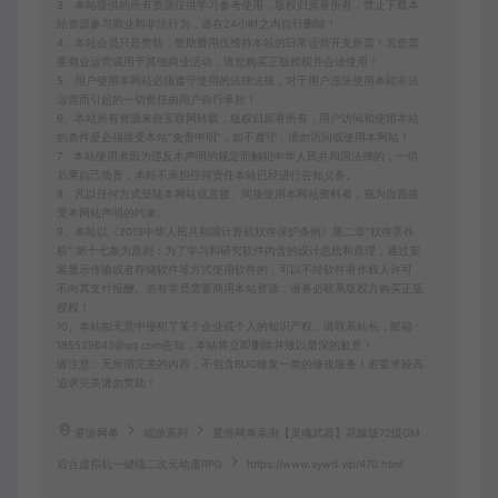
3、本站提供的所有资源仅供学习参考使用，版权归原著所有，禁止下载本
站资源参与商业和非法行为，请在24小时之内自行删除！
4、本站会员只是赞助，赞助费用仅维持本站的日常运营开支所需！若您需
要商业运营或用于其他商业活动，请您购买正版授权并合法使用！
5、用户使用本网站必须遵守使用的法律法规，对于用户违法使用本站非法
运营而引起的一切责任由用户自行承担！
6、本站所有资源来自互联网转载，版权归原著所有，用户访问和使用本站
的条件是必须接受本站“免责申明”，如不遵守，请勿访问或使用本网站！
7、本站使用者因为违反本声明的规定而触犯中华人民共和国法律的，一切
后果自己负责，本站不承担任何责任本站已经进行告知义务。
8、凡以任何方式登陆本网站或直接、间接使用本网站资料者，视为自愿接
受本网站声明的约束。
9、本站以《2013中华人民共和国计算机软件保护条例》第二章"软件菩作
权” 第十七条为原则：为了学习和研究软件内含的设计思想和原理，通过安
装显示传输或者存储软件等方式使用软件的，可以不经软件著作权人许可，
不向其支付报酬。若有学员需要商用本站资源，请务必联系版权方购买正版
授权！
10、本站如无意中侵犯了某个企业或个人的知识产权，请联系站长，邮箱：
185529643@qq.com告知，本站将立即删除并致以最深的歉意！
请注意：无所谓完美的内容，不包含BUG修复一类的修改服务！若要求较高
追求完美请勿赞助！
爱游网单
端游系列
爱游网单亲测【灵魂武器】花嫁版72级GM
后台虚拟机一键端二次元动漫RPG
https://www.aywd.vip/470.html