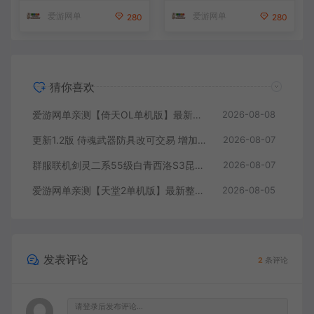
虚拟机一键端 视频安装教学
爱游网单
爱游网单
280
280
猜你喜欢
爱游网单亲测【倚天OL单机版】最新整理龙驹完善版 怀旧武侠网游单机 带GM工具可发物品装备 虚拟机一键端 视频安装教学
2026-08-08
更新1.2版 侍魂武器防具改可交易 增加掉落和在线奖励 DNF70星月侍魂联机版 新版技能 丰富异次元技能装备词条 护石 辟邪玉 皮肤外观 BUFF技能徽章 史诗装备特效徽章 技能宝珠等 在线点 装备靠爆
2026-08-07
群服联机剑灵二系55级白青西洛S3昆仑版 在线点券 每日礼包 复古玩法
2026-08-07
爱游网单亲测【天堂2单机版】最新整理水龙法利昂带假人商业端制作单机 内置多功能GM控制台 可发物品装备 虚拟机一键端 视频安装教学
2026-08-05
发表评论
2
条评论