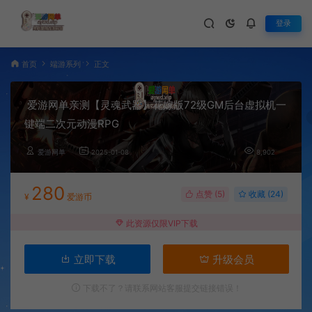
登录
首页
端游系列
正文
爱游网单亲测【灵魂武器】花嫁版72级GM后台虚拟机一
键端二次元动漫RPG
爱游网单
2025-01-08
8,902
280
点赞 (
5
)
收藏 (24)
¥
爱游币
此资源仅限VIP下载
立即下载
升级会员
下载不了？请联系网站客服提交链接错误！