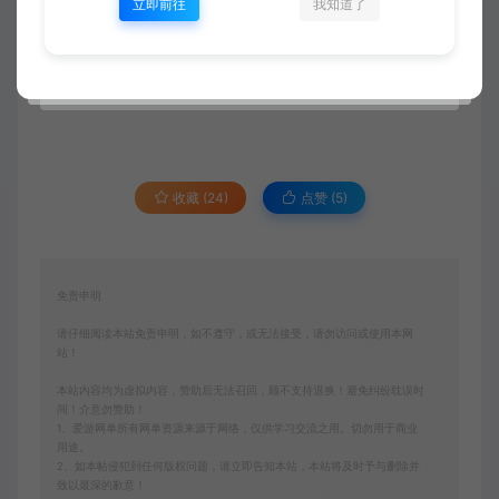
立即前往
我知道了
该内容为数字化虚拟物品，购买后获取连接可转存复
制，不支持任何理由退换！请一定确认无误再购买赞
助！如您不能接受，请勿赞助！ 客服QQ：3391007258
收藏 (24)
点赞 (
5
)
免责申明
请仔细阅读本站免责申明，如不遵守，或无法接受，请勿访问或使用本网
站！
本站内容均为虚拟内容，赞助后无法召回，顾不支持退换！避免纠纷耽误时
间！介意勿赞助！
1、爱游网单所有网单资源来源于网络，仅供学习交流之用。切勿用于商业
用途。
2、如本帖侵犯到任何版权问题，请立即告知本站，本站将及时予与删除并
致以最深的歉意！