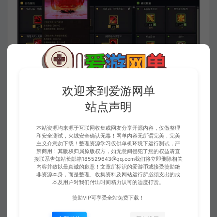
欢迎来到爱游网单
站点声明
本站资源均来源于互联网收集或网友分享开源内容，仅做整理
和安全测试，火绒安全确认无毒！网单内容无所谓完美，完美
主义介意勿下载！整理资源学习仅供单机环境下运行测试，严
禁商用！其版权归属原版权方，如无意间侵犯了您的权益请直
接联系告知站长邮箱185529643@qq.com我们将立即删除相关
内容并致以最真诚的歉意！文章所标识的爱游币或接受赞助绝
非资源本身，而是整理、收集资料及网站运行所必须支出的成
本及用户对我们付出时间精力认可的适度打赏。
赞助VIP可享受全站免费下载！
此资源仅限VIP下载，请先
登录