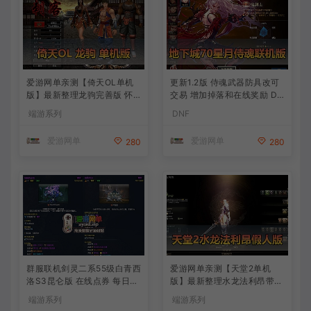
爱游网单亲测【倚天OL单机
更新1.2版 侍魂武器防具改可
版】最新整理龙驹完善版 怀
交易 增加掉落和在线奖励 DN
旧武侠网游单机 带GM工具可
F70星月侍魂联机版 新版技能
端游系列
DNF
发物品装备 虚拟机一键端 视
丰富异次元技能装备词条 护
频安装教学
石 辟邪玉 皮肤外观 BUFF技
爱游网单
爱游网单
280
280
能徽章 史诗装备特效徽章 技
能宝珠等 在线点 装备靠爆
群服联机剑灵二系55级白青西
爱游网单亲测【天堂2单机
洛S3昆仑版 在线点券 每日礼
版】最新整理水龙法利昂带假
包 复古玩法
人商业端制作单机 内置多功
端游系列
端游系列
能GM控制台 可发物品装备