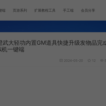
键端
页游系列
扩展教程工具
手工端
会员分享
橙武大轻功内置GM道具快捷升级发物品完
拟机一键端
2024-05-20
12
5