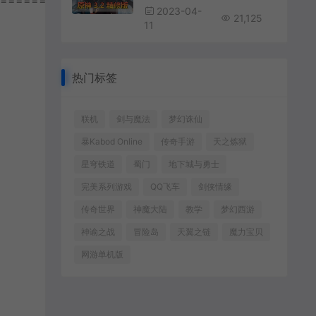
================
2023-04-
21,125
11
热门标签
联机
剑与魔法
梦幻诛仙
暴Kabod Online
传奇手游
天之炼狱
星穹铁道
蜀门
地下城与勇士
完美系列游戏
QQ飞车
剑侠情缘
传奇世界
神魔大陆
教学
梦幻西游
神谕之战
冒险岛
天翼之链
魔力宝贝
网游单机版