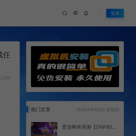
登录
成任
,530
热门文章
2026年8月6日 星期四
爱游网单亲测【DNF80镇魂曲】单机版 怀旧UI 徽章镶嵌 缔造者职业 鬼泣吉格等复古设定 带GM PVF 虚拟机一键端 视频安装教学