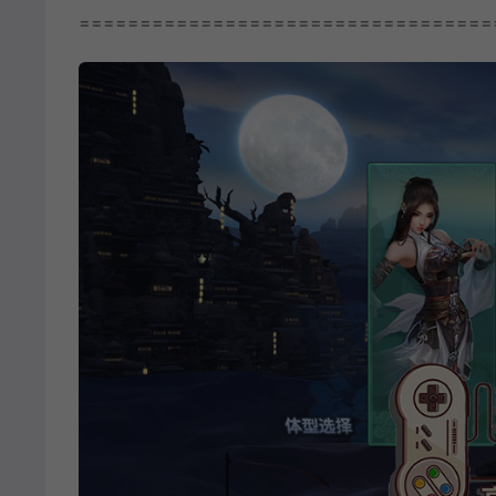
==================================