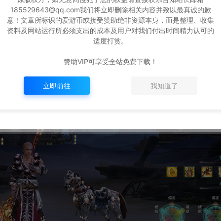
185529643@qq.com我们将立即删除相关内容并致以最真诚的歉
意！文章所标识的爱游币或接受赞助绝非资源本身，而是整理、收集
资料及网站运行所必须支出的成本及用户对我们付出时间精力认可的
适度打赏。
赞助VIP可享受全站免费下载！
立即前往
我知道了