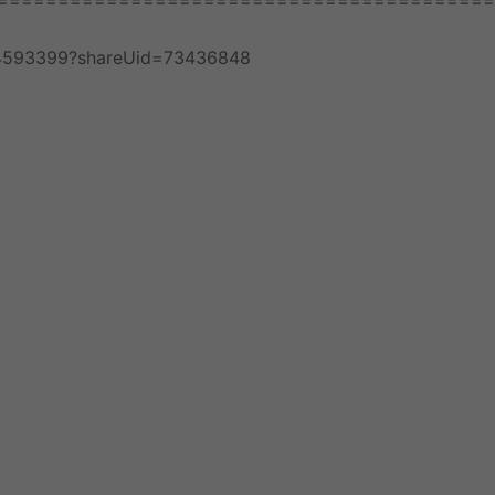
=========================================
93399?shareUid=73436848