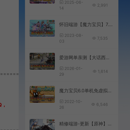
2025-06-
2,991
14
怀旧端游【魔力宝贝】7.5内挂自动战斗双客户端内置GM可刷物品道具宠物等级属性金币
2023-08-
7,535
03
爱游网单亲测【大话西游单机版】最新整理集物玄宝端 带一键多开 助战 配套攻略GM充值物品后台 八十一难 虚拟机一键端视频安装教学
2026-01-
1,614
================
29
魔力宝贝6.0单机免虚拟机一键端内置GM回合制网游单机版
2022-10-
6,546
Q，
26
精修端游-更新【原神】3.2单机版完善任务剧情GM工具保姆级视频安装和GM教程