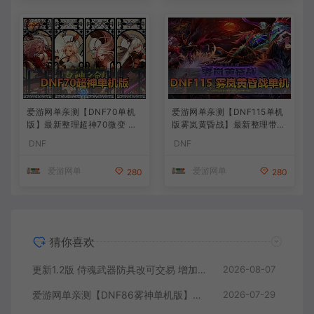
爱游网单亲测【DNF70单机
爱游网单亲测【DNF115单机
版】最新整理超神70微变 魂
版雾岚黄昏战】最新整理带魔
图 异界 安图恩 四小龙 镶嵌
枪三职业 女鬼剑 女圣职者 男
DNF
DNF
内辅 异次元护石宝珠 未加密
鬼剑女格斗新模型 美神 雾岚
PVF虚拟机一键端 视频安装
副本 太初装备 快捷内辅 虚拟
爱游网单
爱游网单
280
280
教学
机一键端 视频安装教学
猜你喜欢
更新1.2版 侍魂武器防具改可交易 增加掉落和在线奖励 DNF70星月侍魂联机版 新版技能 丰富异次元技能装备词条 护石 辟邪玉 皮肤外观 BUFF技能徽章 史诗装备特效徽章 技能宝珠等 在线点 装备靠爆
2026-08-07
爱游网单亲测【DNF86雾神单机版】最新整理宽屏 带内辅便捷 新技能 界面UI 大冰龙 新深渊副本 技能护石 虚拟机一键端 视频安装教学
2026-07-29