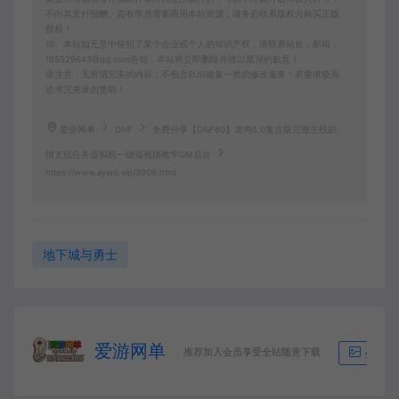
不向其支付报酬。若有学员需要商用本站资源，请务必联系版权方购买正版
授权！
10、本站如无意中侵犯了某个企业或个人的知识产权，请联系站长，邮箱：
185529643@qq.com告知，本站将立即删除并致以最深的歉意！
请注意：无所谓完美的内容，不包含BUG修复一类的修改服务！若要求较高
追求完美请勿赞助！
爱游网单
DNF
免费分享【DNF60】龙鸣5.0复古版完整主线剧
情支线任务虚拟机一键端视频教学GM后台
https://www.aywd.vip/3909.html
地下城与勇士
爱游网单
推荐加入会员享受全站随意下载
生成海