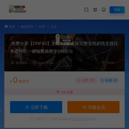
登录
首页
端游系列
DNF
正文
免费分享【DNF60】龙鸣5.0复古版完整主线剧情支线任
务虚拟机一键端视频教学GM后台
爱游网单
2025-11-28
7,866
0
点赞 (
10
)
收藏 (8)
¥
爱游币
VIP免费
立即下载
升级会员
下载不了？请联系网站客服提交链接错误！