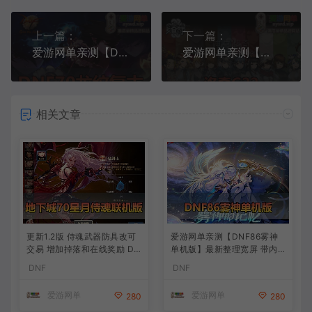
上一篇：
下一篇：
爱游网单亲测【DNF70复古】台服龙纹复古精炼泰拉系统魂图挑战GM后他亲测视频安装教学虚拟机一键端
爱游网单亲测【洛奇G22】单机完整版配套完整GM命令鉴定代码ID视频安装教学洛奇Mabinogi-G22
相关文章
更新1.2版 侍魂武器防具改可
爱游网单亲测【DNF86雾神
交易 增加掉落和在线奖励 DN
单机版】最新整理宽屏 带内
F70星月侍魂联机版 新版技能
辅便捷 新技能 界面UI 大冰龙
DNF
DNF
丰富异次元技能装备词条 护
新深渊副本 技能护石 虚拟机
石 辟邪玉 皮肤外观 BUFF技
一键端 视频安装教学
爱游网单
爱游网单
280
280
能徽章 史诗装备特效徽章 技
能宝珠等 在线点 装备靠爆