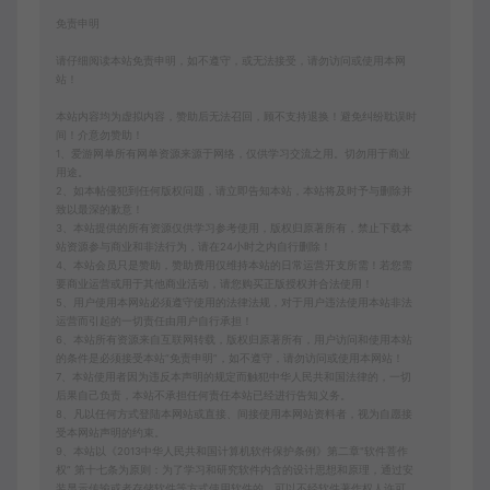
免责申明
请仔细阅读本站免责申明，如不遵守，或无法接受，请勿访问或使用本网
站！
本站内容均为虚拟内容，赞助后无法召回，顾不支持退换！避免纠纷耽误时
间！介意勿赞助！
1、爱游网单所有网单资源来源于网络，仅供学习交流之用。切勿用于商业
用途。
2、如本帖侵犯到任何版权问题，请立即告知本站，本站将及时予与删除并
致以最深的歉意！
3、本站提供的所有资源仅供学习参考使用，版权归原著所有，禁止下载本
站资源参与商业和非法行为，请在24小时之内自行删除！
4、本站会员只是赞助，赞助费用仅维持本站的日常运营开支所需！若您需
要商业运营或用于其他商业活动，请您购买正版授权并合法使用！
5、用户使用本网站必须遵守使用的法律法规，对于用户违法使用本站非法
运营而引起的一切责任由用户自行承担！
6、本站所有资源来自互联网转载，版权归原著所有，用户访问和使用本站
的条件是必须接受本站“免责申明”，如不遵守，请勿访问或使用本网站！
7、本站使用者因为违反本声明的规定而触犯中华人民共和国法律的，一切
后果自己负责，本站不承担任何责任本站已经进行告知义务。
8、凡以任何方式登陆本网站或直接、间接使用本网站资料者，视为自愿接
受本网站声明的约束。
9、本站以《2013中华人民共和国计算机软件保护条例》第二章"软件菩作
权” 第十七条为原则：为了学习和研究软件内含的设计思想和原理，通过安
装显示传输或者存储软件等方式使用软件的，可以不经软件著作权人许可，