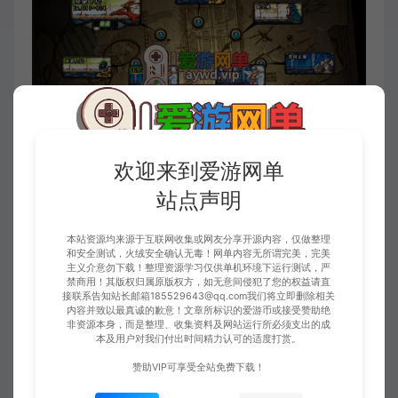
欢迎来到爱游网单
站点声明
本站资源均来源于互联网收集或网友分享开源内容，仅做整理
和安全测试，火绒安全确认无毒！网单内容无所谓完美，完美
主义介意勿下载！整理资源学习仅供单机环境下运行测试，严
禁商用！其版权归属原版权方，如无意间侵犯了您的权益请直
接联系告知站长邮箱185529643@qq.com我们将立即删除相关
内容并致以最真诚的歉意！文章所标识的爱游币或接受赞助绝
非资源本身，而是整理、收集资料及网站运行所必须支出的成
本及用户对我们付出时间精力认可的适度打赏。
赞助VIP可享受全站免费下载！