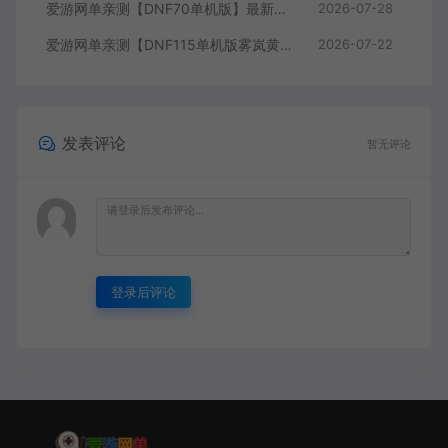
爱游网单亲测【DNF70单机版】最新整理超神70微变 魂图 异界 安图恩 四小龙 镶嵌 内辅 异次元护石宝珠 未加密PVF虚拟机一键端 视频安装教学
2026-07-28
爱游网单亲测【DNF115单机版雾岚黄昏战】最新整理带魔枪三职业 女鬼剑 女圣职者 男鬼剑女格斗新模型 美神 雾岚副本 太初装备 快捷内辅 虚拟机一键端 视频安装教学
2026-07-22
发表评论
暂无评论
登录后评论