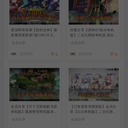
爱游网单亲测【胜利女神】最
转载分享【原神6.1指令单机
新整理更新第7版148.10.5NI
版】二次元网游单机版 指令
KKE胜利女神妮姬单机版方舟
模拟端 登录 战斗 地图 魔物
会员分享
会员分享
活动148版本官服GM可无限
背包 抽卡 商店 MOD 未亲测
抽卡全剧情免虚拟机一键端视
图文教学
爱游网单
爱游网单
0
0
频安装教学
会员分享【天下无双蚂蚁无双
【已有更新亲测新版】会员分
单机版】最新整理单机版本
享【尘白单机版】二次元射击
带GM命令后台 武侠怀旧网游
类网游单机版一键端
会员分享
会员分享
免虚拟机一键端 配套视频教
学