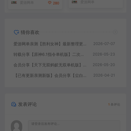
爱游网单
爱游网单
280
猜你喜欢
爱游网单亲测【胜利女神】最新整理更新第7版148.10.5NIKKE胜利女神妮姬单机版方舟活动148版本官服GM可无限抽卡全剧情免虚拟机一键端视频安装教学
2026-07-07
转载分享【原神6.1指令单机版】二次元网游单机版 指令模拟端 登录 战斗 地图 魔物 背包 抽卡 商店 MOD 未亲测图文教学
2026-05-23
会员分享【天下无双蚂蚁无双单机版】最新整理单机版本 带GM命令后台 武侠怀旧网游 免虚拟机一键端 配套视频教学
2026-05-20
【已有更新亲测新版】会员分享【尘白单机版】二次元射击类网游单机版一键端
2026-04-21
发表评论
1
条评论