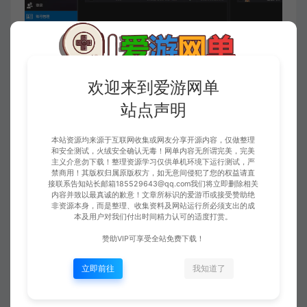
欢迎来到爱游网单
站点声明
本站资源均来源于互联网收集或网友分享开源内容，仅做整理
和安全测试，火绒安全确认无毒！网单内容无所谓完美，完美
主义介意勿下载！整理资源学习仅供单机环境下运行测试，严
禁商用！其版权归属原版权方，如无意间侵犯了您的权益请直
接联系告知站长邮箱185529643@qq.com我们将立即删除相关
内容并致以最真诚的歉意！文章所标识的爱游币或接受赞助绝
非资源本身，而是整理、收集资料及网站运行所必须支出的成
本及用户对我们付出时间精力认可的适度打赏。
赞助VIP可享受全站免费下载！
立即前往
我知道了