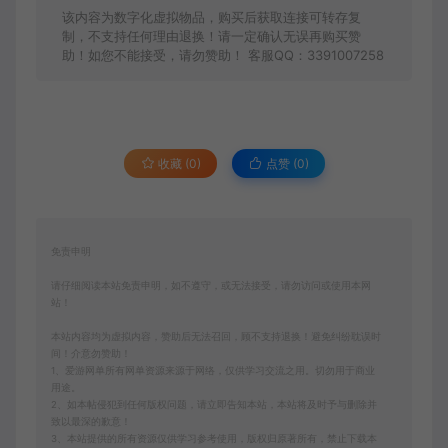
该内容为数字化虚拟物品，购买后获取连接可转存复
制，不支持任何理由退换！请一定确认无误再购买赞
助！如您不能接受，请勿赞助！ 客服QQ：3391007258
收藏 (0)
点赞 (
0
)
免责申明
请仔细阅读本站免责申明，如不遵守，或无法接受，请勿访问或使用本网
站！
本站内容均为虚拟内容，赞助后无法召回，顾不支持退换！避免纠纷耽误时
间！介意勿赞助！
1、爱游网单所有网单资源来源于网络，仅供学习交流之用。切勿用于商业
用途。
2、如本帖侵犯到任何版权问题，请立即告知本站，本站将及时予与删除并
致以最深的歉意！
3、本站提供的所有资源仅供学习参考使用，版权归原著所有，禁止下载本