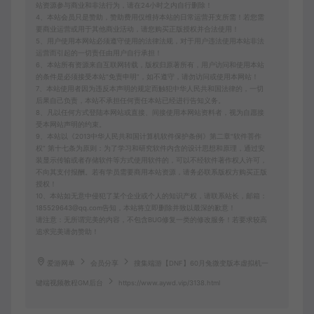
站资源参与商业和非法行为，请在24小时之内自行删除！
4、本站会员只是赞助，赞助费用仅维持本站的日常运营开支所需！若您需
要商业运营或用于其他商业活动，请您购买正版授权并合法使用！
5、用户使用本网站必须遵守使用的法律法规，对于用户违法使用本站非法
运营而引起的一切责任由用户自行承担！
6、本站所有资源来自互联网转载，版权归原著所有，用户访问和使用本站
的条件是必须接受本站“免责申明”，如不遵守，请勿访问或使用本网站！
7、本站使用者因为违反本声明的规定而触犯中华人民共和国法律的，一切
后果自己负责，本站不承担任何责任本站已经进行告知义务。
8、凡以任何方式登陆本网站或直接、间接使用本网站资料者，视为自愿接
受本网站声明的约束。
9、本站以《2013中华人民共和国计算机软件保护条例》第二章"软件菩作
权” 第十七条为原则：为了学习和研究软件内含的设计思想和原理，通过安
装显示传输或者存储软件等方式使用软件的，可以不经软件著作权人许可，
不向其支付报酬。若有学员需要商用本站资源，请务必联系版权方购买正版
授权！
10、本站如无意中侵犯了某个企业或个人的知识产权，请联系站长，邮箱：
185529643@qq.com告知，本站将立即删除并致以最深的歉意！
请注意：无所谓完美的内容，不包含BUG修复一类的修改服务！若要求较高
追求完美请勿赞助！
爱游网单
会员分享
搜集端游【DNF】60月兔微变版本虚拟机一
键端视频教程GM后台
https://www.aywd.vip/3138.html