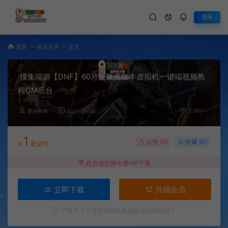
登录
首页
会员分享
正文
搜集端游【DNF】60月兔微变版本虚拟机一键端视频教
程GM后台
爱游网单
2023-09-26
2,744
1
点赞 (
0
)
收藏 (0)
¥
爱游币
此资源仅限年费VIP下载
立即下载
升级会员
下载不了？请联系网站客服提交链接错误！