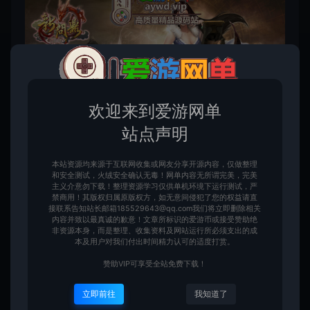
欢迎来到爱游网单
站点声明
此资源仅限尊享永久会员下载，请先
登录
本站资源均来源于互联网收集或网友分享开源内容，仅做整理
和安全测试，火绒安全确认无毒！网单内容无所谓完美，完美
该内容为数字化虚拟物品，购买后获取连接可转存复
主义介意勿下载！整理资源学习仅供单机环境下运行测试，严
制，不支持任何理由退换！请一定确认无误再购买赞
禁商用！其版权归属原版权方，如无意间侵犯了您的权益请直
助！如您不能接受，请勿赞助！ 客服QQ：3391007258
接联系告知站长邮箱185529643@qq.com我们将立即删除相关
内容并致以最真诚的歉意！文章所标识的爱游币或接受赞助绝
非资源本身，而是整理、收集资料及网站运行所必须支出的成
本及用户对我们付出时间精力认可的适度打赏。
赞助VIP可享受全站免费下载！
收藏 (1)
点赞 (
0
)
立即前往
我知道了