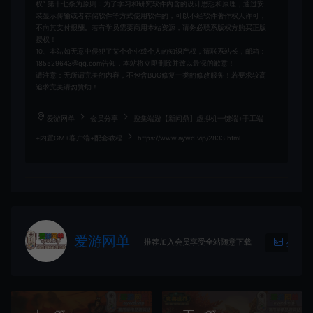
权” 第十七条为原则：为了学习和研究软件内含的设计思想和原理，通过安
装显示传输或者存储软件等方式使用软件的，可以不经软件著作权人许可，
不向其支付报酬。若有学员需要商用本站资源，请务必联系版权方购买正版
授权！
10、本站如无意中侵犯了某个企业或个人的知识产权，请联系站长，邮箱：
185529643@qq.com告知，本站将立即删除并致以最深的歉意！
请注意：无所谓完美的内容，不包含BUG修复一类的修改服务！若要求较高
追求完美请勿赞助！
爱游网单
会员分享
搜集端游【新问鼎】虚拟机一键端+手工端
+内置GM+客户端+配套教程
https://www.aywd.vip/2833.html
爱游网单
推荐加入会员享受全站随意下载
生成海