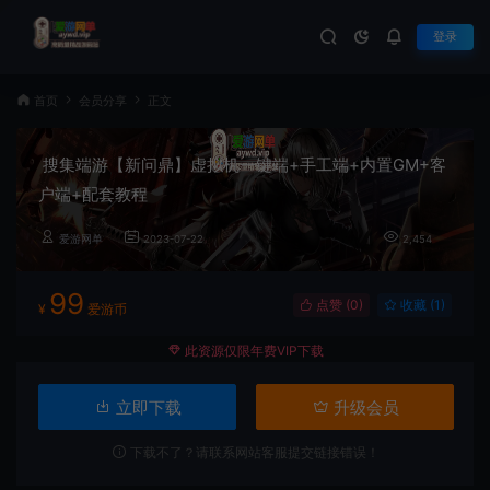
登录
首页
会员分享
正文
搜集端游【新问鼎】虚拟机一键端+手工端+内置GM+客
户端+配套教程
爱游网单
2023-07-22
2,454
99
点赞 (
0
)
收藏 (1)
¥
爱游币
此资源仅限年费VIP下载
立即下载
升级会员
下载不了？请联系网站客服提交链接错误！