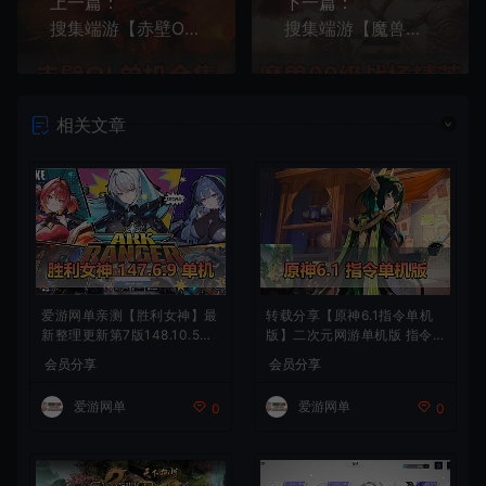
上一篇：
下一篇：
搜集端游【赤壁OL】单机版合集喜欢赤壁的小伙伴不要错过配套工具包
搜集端游【魔兽世界】90级548单机版免虚拟机一键启动智能AI机器人陪玩PVP战场精英版
相关文章
爱游网单亲测【胜利女神】最
转载分享【原神6.1指令单机
新整理更新第7版148.10.5NI
版】二次元网游单机版 指令
KKE胜利女神妮姬单机版方舟
模拟端 登录 战斗 地图 魔物
会员分享
会员分享
活动148版本官服GM可无限
背包 抽卡 商店 MOD 未亲测
抽卡全剧情免虚拟机一键端视
图文教学
爱游网单
爱游网单
0
0
频安装教学