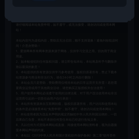
免责申明
请仔细阅读本站免责申明，如不遵守，或无法接受，请勿访问或使用本网
站！
本站内容均为虚拟内容，赞助后无法召回，顾不支持退换！避免纠纷耽误时
间！介意勿赞助！
1、爱游网单所有网单资源来源于网络，仅供学习交流之用。切勿用于商业
用途。
2、如本帖侵犯到任何版权问题，请立即告知本站，本站将及时予与删除并
致以最深的歉意！
3、本站提供的所有资源仅供学习参考使用，版权归原著所有，禁止下载本
站资源参与商业和非法行为，请在24小时之内自行删除！
4、本站会员只是赞助，赞助费用仅维持本站的日常运营开支所需！若您需
要商业运营或用于其他商业活动，请您购买正版授权并合法使用！
5、用户使用本网站必须遵守使用的法律法规，对于用户违法使用本站非法
运营而引起的一切责任由用户自行承担！
6、本站所有资源来自互联网转载，版权归原著所有，用户访问和使用本站
的条件是必须接受本站“免责申明”，如不遵守，请勿访问或使用本网站！
7、本站使用者因为违反本声明的规定而触犯中华人民共和国法律的，一切
后果自己负责，本站不承担任何责任本站已经进行告知义务。
8、凡以任何方式登陆本网站或直接、间接使用本网站资料者，视为自愿接
受本网站声明的约束。
9、本站以《2013中华人民共和国计算机软件保护条例》第二章"软件菩作