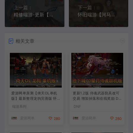
上一篇：
下一篇：
精修端游-更新【原神】3.2单机版完善任务剧情GM工具保姆级视频安装和GM教程
怀旧端游【河马西游】彩虹版大话单机版西游带假人免虚拟机一键解压运行GM后台权限
相关文章
爱游网单亲测【倚天OL单机
更新1.2版 侍魂武器防具改可
版】最新整理龙驹完善版 怀
交易 增加掉落和在线奖励 DN
旧武侠网游单机 带GM工具可
F70星月侍魂联机版 新版技能
端游系列
DNF
发物品装备 虚拟机一键端 视
丰富异次元技能装备词条 护
频安装教学
石 辟邪玉 皮肤外观 BUFF技
爱游网单
爱游网单
280
280
能徽章 史诗装备特效徽章 技
能宝珠等 在线点 装备靠爆