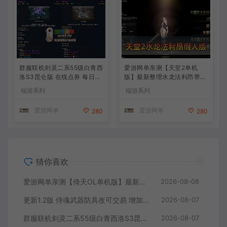
群服联机剑灵二系55级白青西
爱游网单亲测【天堂2单机
洛S3昆仑版 在线点券 每日礼
版】最新整理水龙法利昂带假
包 复古玩法
人商业端制作单机 内置多功
端游系列
端游系列
能GM控制台 可发物品装备
虚拟机一键端 视频安装教学
爱游网单
爱游网单
280
280
猜你喜欢
爱游网单亲测【倚天OL单机版】最新整理龙驹完善版 怀旧武侠网游单机 带GM工具可发物品装备 虚拟机一键端 视频安装教学
2026-08-08
更新1.2版 侍魂武器防具改可交易 增加掉落和在线奖励 DNF70星月侍魂联机版 新版技能 丰富异次元技能装备词条 护石 辟邪玉 皮肤外观 BUFF技能徽章 史诗装备特效徽章 技能宝珠等 在线点 装备靠爆
2026-08-07
群服联机剑灵二系55级白青西洛S3昆仑版 在线点券 每日礼包 复古玩法
2026-08-07