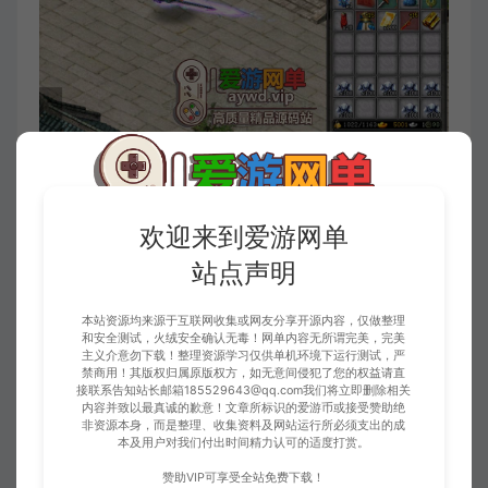
欢迎来到爱游网单
站点声明
本站资源均来源于互联网收集或网友分享开源内容，仅做整理
和安全测试，火绒安全确认无毒！网单内容无所谓完美，完美
主义介意勿下载！整理资源学习仅供单机环境下运行测试，严
禁商用！其版权归属原版权方，如无意间侵犯了您的权益请直
接联系告知站长邮箱185529643@qq.com我们将立即删除相关
内容并致以最真诚的歉意！文章所标识的爱游币或接受赞助绝
非资源本身，而是整理、收集资料及网站运行所必须支出的成
本及用户对我们付出时间精力认可的适度打赏。
赞助VIP可享受全站免费下载！