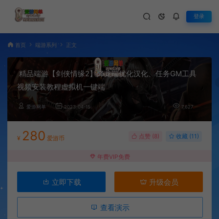
登录
首页
端游系列
正文
精品端游【剑侠情缘2】降龙端优化汉化、任务GM工具
视频安装教程虚拟机一键端
爱游网单
2023-04-15
7,627
280
点赞 (
8
)
收藏 (11)
¥
爱游币
年费VIP免费
立即下载
升级会员
查看演示