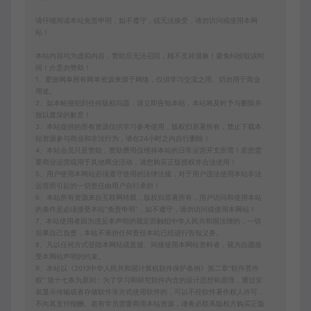
请仔细阅读本站免责申明，如不遵守，或无法接受，请勿访问或使用本网
站！
本站内容均为虚拟内容，赞助后无法召回，顾不支持退换！避免纠纷耽误时
间！介意勿赞助！
1、爱游网单所有网单资源来源于网络，仅供学习交流之用。切勿用于商业
用途。
2、如本帖侵犯到任何版权问题，请立即告知本站，本站将及时予与删除并
致以最深的歉意！
3、本站提供的所有资源仅供学习参考使用，版权归原著所有，禁止下载本
站资源参与商业和非法行为，请在24小时之内自行删除！
4、本站会员只是赞助，赞助费用仅维持本站的日常运营开支所需！若您需
要商业运营或用于其他商业活动，请您购买正版授权并合法使用！
5、用户使用本网站必须遵守使用的法律法规，对于用户违法使用本站非法
运营而引起的一切责任由用户自行承担！
6、本站所有资源来自互联网转载，版权归原著所有，用户访问和使用本站
的条件是必须接受本站“免责申明”，如不遵守，请勿访问或使用本网站！
7、本站使用者因为违反本声明的规定而触犯中华人民共和国法律的，一切
后果自己负责，本站不承担任何责任本站已经进行告知义务。
8、凡以任何方式登陆本网站或直接、间接使用本网站资料者，视为自愿接
受本网站声明的约束。
9、本站以《2013中华人民共和国计算机软件保护条例》第二章"软件菩作
权” 第十七条为原则：为了学习和研究软件内含的设计思想和原理，通过安
装显示传输或者存储软件等方式使用软件的，可以不经软件著作权人许可，
不向其支付报酬。若有学员需要商用本站资源，请务必联系版权方购买正版