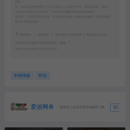
授权！
10、本站如无意中侵犯了某个企业或个人的知识产权，请联系站长，邮箱：
185529643@qq.com告知，本站将立即删除并致以最深的歉意！
请注意：无所谓完美的内容，不包含BUG修复一类的修改服务！若要求较高
追求完美请勿赞助！
爱游网单
端游系列
精品端游【剑侠情缘2】降龙端优化汉化、
任务GM工具视频安装教程虚拟机一键端
https://www.aywd.vip/2166.html
剑侠情缘
怀旧
爱游网单
推荐加入会员享受全站随意下载
生成海