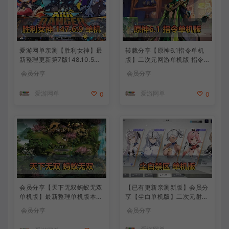
爱游网单亲测【胜利女神】最
转载分享【原神6.1指令单机
新整理更新第7版148.10.5NI
版】二次元网游单机版 指令
KKE胜利女神妮姬单机版方舟
模拟端 登录 战斗 地图 魔物
会员分享
会员分享
活动148版本官服GM可无限
背包 抽卡 商店 MOD 未亲测
抽卡全剧情免虚拟机一键端视
图文教学
爱游网单
爱游网单
0
0
频安装教学
会员分享【天下无双蚂蚁无双
【已有更新亲测新版】会员分
单机版】最新整理单机版本
享【尘白单机版】二次元射击
带GM命令后台 武侠怀旧网游
类网游单机版一键端
会员分享
会员分享
免虚拟机一键端 配套视频教
学