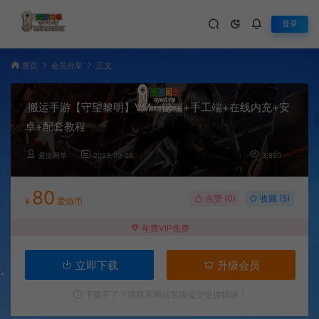
登录
首页
会员分享
正文
搬运手游【守望黎明】VM一键端+手工端+在线内充+安
卓+配套教程
爱游网单
2023-03-26
3,890
80
点赞 (
0
)
收藏 (5)
¥
爱游币
年费VIP免费
立即下载
升级会员
下载不了？请联系网站客服提交链接错误！