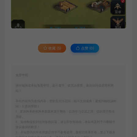
收藏 (5)
点赞 (
0
)
免责申明
请仔细阅读本站免责申明，如不遵守，或无法接受，请勿访问或使用本网
站！
本站内容均为虚拟内容，赞助后无法召回，顾不支持退换！避免纠纷耽误时
间！介意勿赞助！
1、爱游网单所有网单资源来源于网络，仅供学习交流之用。切勿用于商业
用途。
2、如本帖侵犯到任何版权问题，请立即告知本站，本站将及时予与删除并
致以最深的歉意！
3、本站提供的所有资源仅供学习参考使用，版权归原著所有，禁止下载本