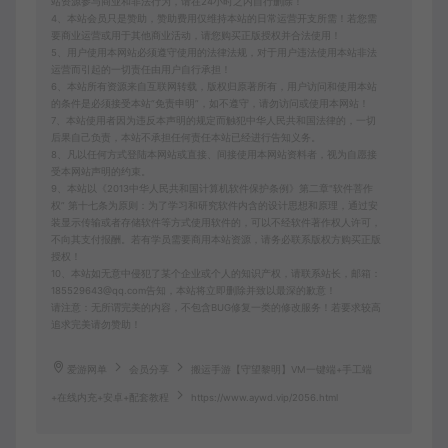
站资源参与商业和非法行为，请在24小时之内自行删除！
4、本站会员只是赞助，赞助费用仅维持本站的日常运营开支所需！若您需
要商业运营或用于其他商业活动，请您购买正版授权并合法使用！
5、用户使用本网站必须遵守使用的法律法规，对于用户违法使用本站非法
运营而引起的一切责任由用户自行承担！
6、本站所有资源来自互联网转载，版权归原著所有，用户访问和使用本站
的条件是必须接受本站“免责申明”，如不遵守，请勿访问或使用本网站！
7、本站使用者因为违反本声明的规定而触犯中华人民共和国法律的，一切
后果自己负责，本站不承担任何责任本站已经进行告知义务。
8、凡以任何方式登陆本网站或直接、间接使用本网站资料者，视为自愿接
受本网站声明的约束。
9、本站以《2013中华人民共和国计算机软件保护条例》第二章"软件菩作
权” 第十七条为原则：为了学习和研究软件内含的设计思想和原理，通过安
装显示传输或者存储软件等方式使用软件的，可以不经软件著作权人许可，
不向其支付报酬。若有学员需要商用本站资源，请务必联系版权方购买正版
授权！
10、本站如无意中侵犯了某个企业或个人的知识产权，请联系站长，邮箱：
185529643@qq.com告知，本站将立即删除并致以最深的歉意！
请注意：无所谓完美的内容，不包含BUG修复一类的修改服务！若要求较高
追求完美请勿赞助！
爱游网单
会员分享
搬运手游【守望黎明】VM一键端+手工端
+在线内充+安卓+配套教程
https://www.aywd.vip/2056.html