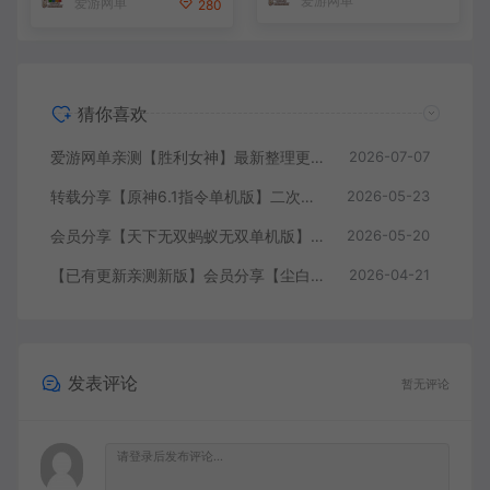
爱游网单
爱游网单
280
猜你喜欢
爱游网单亲测【胜利女神】最新整理更新第7版148.10.5NIKKE胜利女神妮姬单机版方舟活动148版本官服GM可无限抽卡全剧情免虚拟机一键端视频安装教学
2026-07-07
转载分享【原神6.1指令单机版】二次元网游单机版 指令模拟端 登录 战斗 地图 魔物 背包 抽卡 商店 MOD 未亲测图文教学
2026-05-23
会员分享【天下无双蚂蚁无双单机版】最新整理单机版本 带GM命令后台 武侠怀旧网游 免虚拟机一键端 配套视频教学
2026-05-20
【已有更新亲测新版】会员分享【尘白单机版】二次元射击类网游单机版一键端
2026-04-21
发表评论
暂无评论