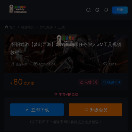
登录
首页
端游系列
梦幻西游
正文
怀旧端游【梦幻西游】08钓鱼端带任务假人GM工具视频
教程
爱游网单
2023-03-04
4,828
80
点赞 (
0
)
收藏 (0)
¥
爱游币
年费VIP免费
立即下载
升级会员
下载不了？请联系网站客服提交链接错误！