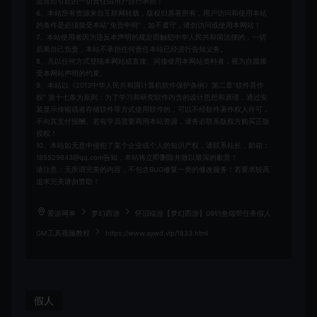
运营而引起的一切责任由用户自行承担！
6、本站所有资源来自互联网转载，版权归原著所有，用户访问和使用本站
的条件是必须接受本站“免责申明”，如不遵守，请勿访问或使用本网站！
7、本站使用者因为违反本声明的规定而触犯中华人民共和国法律的，一切
后果自己负责，本站不承担任何责任本站已经进行告知义务。
8、凡以任何方式登陆本网站或直接、间接使用本网站资料者，视为自愿接
受本网站声明的约束。
9、本站以《2013中华人民共和国计算机软件保护条例》第二章"软件菩作
权” 第十七条为原则：为了学习和研究软件内含的设计思想和原理，通过安
装显示传输或者存储软件等方式使用软件的，可以不经软件著作权人许可，
不向其支付报酬。若有学员需要商用本站资源，请务必联系版权方购买正版
授权！
10、本站如无意中侵犯了某个企业或个人的知识产权，请联系站长，邮箱：
185529643@qq.com告知，本站将立即删除并致以最深的歉意！
请注意：无所谓完美的内容，不包含BUG修复一类的修改服务！若要求较高
追求完美请勿赞助！
爱游网单
梦幻西游
怀旧端游【梦幻西游】08钓鱼端带任务假人
GM工具视频教程
https://www.aywd.vip/1833.html
假人