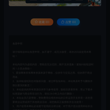
收藏 (0)
点赞 (
0
)
免责申明
请仔细阅读本站免责申明，如不遵守，或无法接受，请勿访问或使用本网
站！
本站内容均为虚拟内容，赞助后无法召回，顾不支持退换！避免纠纷耽误时
间！介意勿赞助！
1、爱游网单所有网单资源来源于网络，仅供学习交流之用。切勿用于商业
用途。
2、如本帖侵犯到任何版权问题，请立即告知本站，本站将及时予与删除并
致以最深的歉意！
3、本站提供的所有资源仅供学习参考使用，版权归原著所有，禁止下载本
站资源参与商业和非法行为，请在24小时之内自行删除！
4、本站会员只是赞助，赞助费用仅维持本站的日常运营开支所需！若您需
要商业运营或用于其他商业活动，请您购买正版授权并合法使用！
5、用户使用本网站必须遵守使用的法律法规，对于用户违法使用本站非法