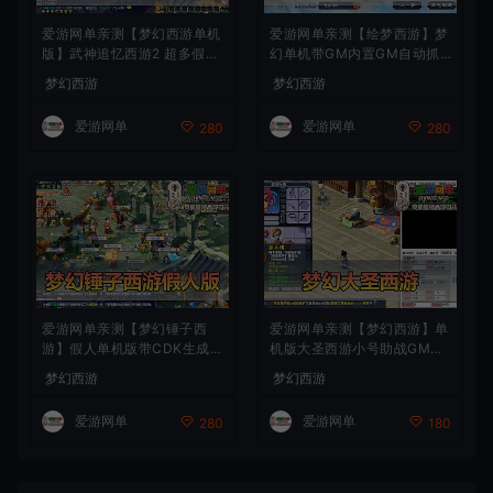
爱游网单亲测【梦幻西游单机
爱游网单亲测【绘梦西游】梦
版】武神追忆西游2 超多假人
幻单机带GM内置GM自动抓
一键多开助战 带CDK生成充
鬼助战免虚拟机一键端视频安
梦幻西游
梦幻西游
值 一键启动 视频安装教学
装教学
爱游网单
爱游网单
280
280
爱游网单亲测【梦幻锤子西
爱游网单亲测【梦幻西游】单
游】假人单机版带CDK生成兑
机版大圣西游小号助战GM后
换自动抓鬼无限抽奖 仙玉 一
台装备定制免虚拟机一键启动
梦幻西游
梦幻西游
键启动视频安装教学
视频安装教学
爱游网单
爱游网单
280
180