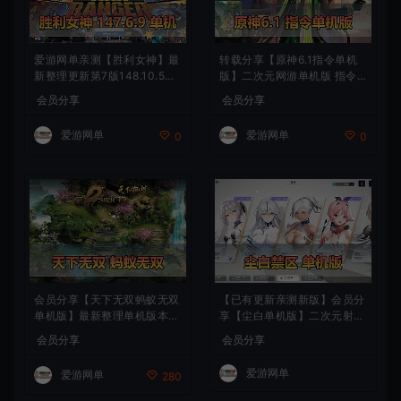
爱游网单亲测【胜利女神】最
转载分享【原神6.1指令单机
新整理更新第7版148.10.5NI
版】二次元网游单机版 指令
KKE胜利女神妮姬单机版方舟
模拟端 登录 战斗 地图 魔物
会员分享
会员分享
活动148版本官服GM可无限
背包 抽卡 商店 MOD 未亲测
抽卡全剧情免虚拟机一键端视
图文教学
爱游网单
爱游网单
0
0
频安装教学
会员分享【天下无双蚂蚁无双
【已有更新亲测新版】会员分
单机版】最新整理单机版本
享【尘白单机版】二次元射击
带GM命令后台 武侠怀旧网游
类网游单机版一键端
会员分享
会员分享
免虚拟机一键端 配套视频教
学
爱游网单
爱游网单
280