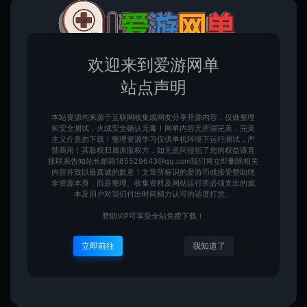
欢迎来到爱游网单
站点声明
本站资源均来源于互联网收集或网友分享开源内容，仅做整理
和安全测试，火绒安全确认无毒！网单内容无所谓完美，完美
主义介意勿下载！整理资源学习仅供单机环境下运行测试，严
禁商用！其版权归属原版权方，如无意间侵犯了您的权益请直
接联系告知站长邮箱185529643@qq.com我们将立即删除相关
内容并致以最真诚的歉意！文章所标识的爱游币或接受赞助绝
非资源本身，而是整理、收集资料及网站运行所必须支出的成
本及用户对我们付出时间精力认可的适度打赏。
赞助VIP可享受全站免费下载！
立即前往
我知道了