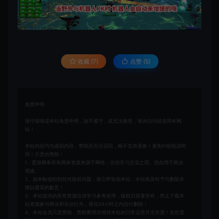
收藏 (7)
点赞 (
5
)
免责申明
请仔细阅读本站免责申明，如不遵守，或无法接受，请勿访问或使用本网
站！
本站内容均为虚拟内容，赞助后无法召回，顾不支持退换！避免纠纷耽误时
间！介意勿赞助！
1、爱游网单所有网单资源来源于网络，仅供学习交流之用。切勿用于商业
用途。
2、如本帖侵犯到任何版权问题，请立即告知本站，本站将及时予与删除并
致以最深的歉意！
3、本站提供的所有资源仅供学习参考使用，版权归原著所有，禁止下载本
站资源参与商业和非法行为，请在24小时之内自行删除！
4、本站会员只是赞助，赞助费用仅维持本站的日常运营开支所需！若您需