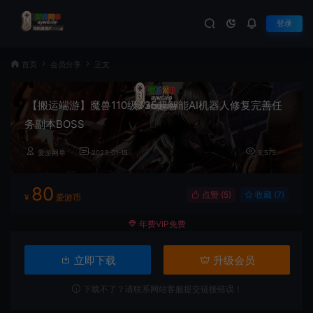
登录
首页
会员分享
正文
【搬运端游】魔兽110级735超智能AI机器人修复完善任
务副本BOSS
爱游网单
2023-01-15
5,575
80
点赞 (
5
)
收藏 (7)
¥
爱游币
年费VIP免费
立即下载
升级会员
下载不了？请联系网站客服提交链接错误！