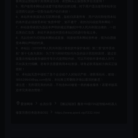
要商业运营或用于其他商业活动，请您购买正版授权并合法使用！
5、用户使用本网站必须遵守使用的法律法规，对于用户违法使用本站非法
运营而引起的一切责任由用户自行承担！
6、本站所有资源来自互联网转载，版权归原著所有，用户访问和使用本站
的条件是必须接受本站“免责申明”，如不遵守，请勿访问或使用本网站！
7、本站使用者因为违反本声明的规定而触犯中华人民共和国法律的，一切
后果自己负责，本站不承担任何责任本站已经进行告知义务。
8、凡以任何方式登陆本网站或直接、间接使用本网站资料者，视为自愿接
受本网站声明的约束。
9、本站以《2013中华人民共和国计算机软件保护条例》第二章"软件菩作
权” 第十七条为原则：为了学习和研究软件内含的设计思想和原理，通过安
装显示传输或者存储软件等方式使用软件的，可以不经软件著作权人许可，
不向其支付报酬。若有学员需要商用本站资源，请务必联系版权方购买正版
授权！
10、本站如无意中侵犯了某个企业或个人的知识产权，请联系站长，邮箱：
185529643@qq.com告知，本站将立即删除并致以最深的歉意！
请注意：无所谓完美的内容，不包含BUG修复一类的修改服务！若要求较高
追求完美请勿赞助！
爱游网单
会员分享
【搬运端游】魔兽110级735超智能AI机器人
修复完善任务副本BOSS
https://www.aywd.vip/1332.html