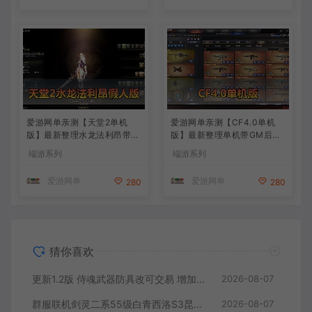
能宝珠等 在线点 装备靠爆
爱游网单亲测【天堂2单机
爱游网单亲测【CF4.0单机
版】最新整理水龙法利昂带假
版】最新整理单机带GM后台
人商业端制作单机 内置多功
可添加全物品装备 人机对战
端游系列
端游系列
能GM控制台 可发物品装备
可选难度 带单机内辅 一键启
虚拟机一键端 视频安装教学
动视频教学
爱游网单
爱游网单
280
280
猜你喜欢
更新1.2版 侍魂武器防具改可交易 增加掉落和在线奖励 DNF70星月侍魂联机版 新版技能 丰富异次元技能装备词条 护石 辟邪玉 皮肤外观 BUFF技能徽章 史诗装备特效徽章 技能宝珠等 在线点 装备靠爆
2026-08-07
群服联机剑灵二系55级白青西洛S3昆仑版 在线点券 每日礼包 复古玩法
2026-08-07