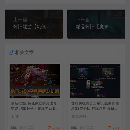
上一篇：
下一篇：
怀旧端游【剑侠情缘2】单机虚拟机一键端GM工具命令怀旧网游单机版完善任务汉化
精品怀旧【魔兽世界80级】335巫妖王之怒怀旧一键端假人陪玩GM后台
相关文章
更新1.2版 侍魂武器防具改可
群服联机剑灵二系55级白青西
交易 增加掉落和在线奖励 DN
洛S3昆仑版 在线点券 每日礼
F70星月侍魂联机版 新版技能
包 复古玩法
DNF
端游系列
丰富异次元技能装备词条 护
石 辟邪玉 皮肤外观 BUFF技
爱游网单
爱游网单
280
280
能徽章 史诗装备特效徽章 技