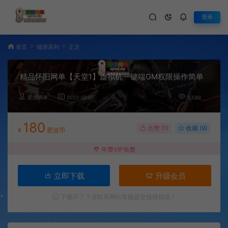
登录
首页
端游系列
正文
精品怀旧网单【天堂1】虚拟机一键端GM权限操作简单
爱游网单
2022-12-07
5,589
180
点赞 (
1
)
收藏 (9)
¥
爱游币
年费VIP免费
立即下载
升级会员
下载不了？请联系网站客服提交链接错误！