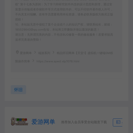
权” 第十七条为原则：为了学习和研究软件内含的设计思想和原理，通过安
装显示传输或者存储软件等方式使用软件的，可以不经软件著作权人许可，
不向其支付报酬。若有学员需要商用本站资源，请务必联系版权方购买正版
授权！
10、本站如无意中侵犯了某个企业或个人的知识产权，请联系站长，邮箱：
185529643@qq.com告知，本站将立即删除并致以最深的歉意！
请注意：无所谓完美的内容，不包含BUG修复一类的修改服务！若要求较高
追求完美请勿赞助！
爱游网单
端游系列
精品怀旧网单【天堂1】虚拟机一键端GM权
限操作简单
https://www.aywd.vip/1076.html
怀旧
爱游网单
推荐加入会员享受全站随意下载
生成海