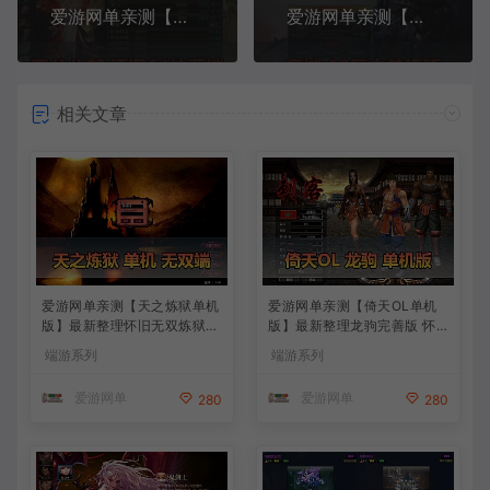
爱游网单亲测【天龙八部单机版】最新整理怀旧64位源端洛洛1.9 带GM工具 视频安装教学 虚拟机一键端
爱游网单亲测【魔域单机版】最新整理怀旧08复古倾城之恋端 完善修复版 带多功能GM后台 解压一键端 视频安装教学
相关文章
爱游网单亲测【天之炼狱单机
爱游网单亲测【倚天OL单机
版】最新整理怀旧无双炼狱端
版】最新整理龙驹完善版 怀
带GM工具注册 GM权限命令
旧武侠网游单机 带GM工具可
端游系列
端游系列
发道具 视频安装教学 虚拟机
发物品装备 虚拟机一键端 视
一键端
频安装教学
爱游网单
爱游网单
280
280