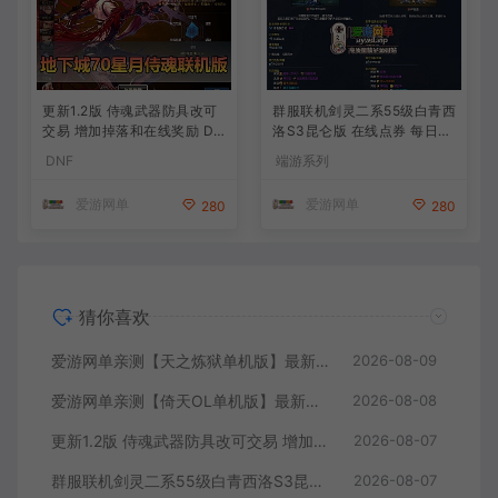
更新1.2版 侍魂武器防具改可
群服联机剑灵二系55级白青西
交易 增加掉落和在线奖励 DN
洛S3昆仑版 在线点券 每日礼
F70星月侍魂联机版 新版技能
包 复古玩法
DNF
端游系列
丰富异次元技能装备词条 护
石 辟邪玉 皮肤外观 BUFF技
爱游网单
爱游网单
280
280
能徽章 史诗装备特效徽章 技
能宝珠等 在线点 装备靠爆
猜你喜欢
爱游网单亲测【天之炼狱单机版】最新整理怀旧无双炼狱端 带GM工具注册 GM权限命令发道具 视频安装教学 虚拟机一键端
2026-08-09
爱游网单亲测【倚天OL单机版】最新整理龙驹完善版 怀旧武侠网游单机 带GM工具可发物品装备 虚拟机一键端 视频安装教学
2026-08-08
更新1.2版 侍魂武器防具改可交易 增加掉落和在线奖励 DNF70星月侍魂联机版 新版技能 丰富异次元技能装备词条 护石 辟邪玉 皮肤外观 BUFF技能徽章 史诗装备特效徽章 技能宝珠等 在线点 装备靠爆
2026-08-07
群服联机剑灵二系55级白青西洛S3昆仑版 在线点券 每日礼包 复古玩法
2026-08-07