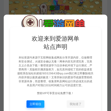
欢迎来到爱游网单
站点声明
本站资源均来源于互联网收集或网友分享开源内容，仅做整理
和安全测试，火绒安全确认无毒！网单内容无所谓完美，完美
主义介意勿下载！整理资源学习仅供单机环境下运行测试，严
禁商用！其版权归属原版权方，如无意间侵犯了您的权益请直
接联系告知站长邮箱185529643@qq.com我们将立即删除相关
内容并致以最真诚的歉意！文章所标识的爱游币或接受赞助绝
非资源本身，而是整理、收集资料及网站运行所必须支出的成
本及用户对我们付出时间精力认可的适度打赏。
赞助VIP可享受全站免费下载！
立即前往
我知道了