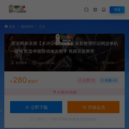
登录
首页
端游系列
正文
爱游网单亲测【水浒Q传单机版】最新整理怀旧网游单机
一键端 配套丰富游戏修改教学 视频安装教学
爱游网单
2026-06-29
1,828
280
点赞 (
2
)
收藏 (4)
¥
爱游币
年费VIP免费
立即下载
升级会员
下载不了？请联系网站客服提交链接错误！