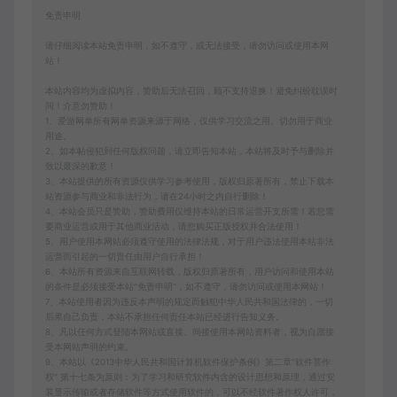
免责申明
请仔细阅读本站免责申明，如不遵守，或无法接受，请勿访问或使用本网
站！
本站内容均为虚拟内容，赞助后无法召回，顾不支持退换！避免纠纷耽误时
间！介意勿赞助！
1、爱游网单所有网单资源来源于网络，仅供学习交流之用。切勿用于商业
用途。
2、如本帖侵犯到任何版权问题，请立即告知本站，本站将及时予与删除并
致以最深的歉意！
3、本站提供的所有资源仅供学习参考使用，版权归原著所有，禁止下载本
站资源参与商业和非法行为，请在24小时之内自行删除！
4、本站会员只是赞助，赞助费用仅维持本站的日常运营开支所需！若您需
要商业运营或用于其他商业活动，请您购买正版授权并合法使用！
5、用户使用本网站必须遵守使用的法律法规，对于用户违法使用本站非法
运营而引起的一切责任由用户自行承担！
6、本站所有资源来自互联网转载，版权归原著所有，用户访问和使用本站
的条件是必须接受本站“免责申明”，如不遵守，请勿访问或使用本网站！
7、本站使用者因为违反本声明的规定而触犯中华人民共和国法律的，一切
后果自己负责，本站不承担任何责任本站已经进行告知义务。
8、凡以任何方式登陆本网站或直接、间接使用本网站资料者，视为自愿接
受本网站声明的约束。
9、本站以《2013中华人民共和国计算机软件保护条例》第二章"软件菩作
权” 第十七条为原则：为了学习和研究软件内含的设计思想和原理，通过安
装显示传输或者存储软件等方式使用软件的，可以不经软件著作权人许可，