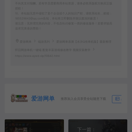
不向其支付报酬。若有学员需要商用本站资源，请务必联系版权方购买正版
授权！
10、本站如无意中侵犯了某个企业或个人的知识产权，请联系站长，邮箱：
185529643@qq.com告知，本站将立即删除并致以最深的歉意！
请注意：无所谓完美的内容，不包含BUG修复一类的修改服务！若要求较高
追求完美请勿赞助！
爱游网单
端游系列
爱游网单亲测【水浒Q传单机版】最新整理
怀旧网游单机一键端 配套丰富游戏修改教学 视频安装教学
https://www.aywd.vip/10642.html
爱游网单
推荐加入会员享受全站随意下载
生成海
上一篇：
下一篇：