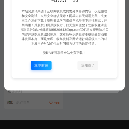
源码手工端+虚拟机一键端配套视
女海盗真端网游单机版免虚拟机
频和文本教学交易所 黑精灵游戏
一键单机
手工端
会员分享
本站资源均来源于互联网收集或网友分享开源内容，仅做整理
工会排名
和安全测试，火绒安全确认无毒！网单内容无所谓完美，完美
主义介意勿下载！整理资源学习仅供单机环境下运行测试，严
爱游网单
爱游网单
0
188
禁商用！其版权归属原版权方，如无意间侵犯了您的权益请直
接联系告知站长邮箱185529643@qq.com我们将立即删除相关
内容并致以最真诚的歉意！文章所标识的爱游币或接受赞助绝
非资源本身，而是整理、收集资料及网站运行所必须支出的成
本及用户对我们付出时间精力认可的适度打赏。
赞助VIP可享受全站免费下载！
立即前往
我知道了
某宝49元黑色沙漠2508单机版1
9职业新端电脑网游单机端游黑沙
单机免虚拟机一键端
端游系列
爱游网单
280