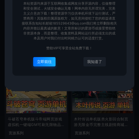
本站资源均来源于互联网收集或网友分享开源内容，仅做整理
和安全测试，火绒安全确认无毒！网单内容无所谓完美，完美
主义介意勿下载！整理资源学习仅供单机环境下运行测试，严
禁商用！其版权归属原版权方，如无意间侵犯了您的权益请直
接联系告知站长邮箱185529643@qq.com我们将立即删除相关
内容并致以最真诚的歉意！文章所标识的爱游币或接受赞助绝
页游【剑宗OL】免虚拟机一键端
灵魂攻城略地单机版特色后台GM
非资源本身，而是整理、收集资料及网站运行所必须支出的成
视频教程GM工具无限元宝
权限特色武将免虚拟机一键端
本及用户对我们付出时间精力认可的适度打赏。
页游系列
页游系列
赞助VIP可享受全站免费下载！
爱游网单
爱游网单
99
199
立即前往
我知道了
斗破苍穹单机版斗帝端网页游戏
木叶传说单机版类火影回合制页
虚拟机一键端GM可刷无限物品元
游无限金币完整主线剧情商城虚
宝
拟机一键端
页游系列
页游系列