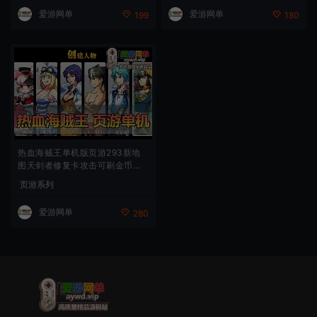
爱游网单
爱游网单
199
180
热血海贼王单机版页游293新地
图天剑者修复卡攻击可刷金币虚
拟机一键端
页游系列
爱游网单
280