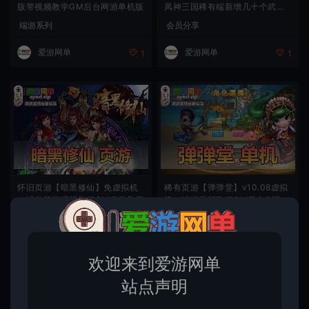
版带视频教学GM后台网游单机版
凤神三国稀有端新增几十个武将
新装备套新兵种VIP30礼包可以
端游系列
会员分享
刷元宝
爱游网单
爱游网单
1
1
怀旧页游【暗黑修仙】免虚拟机
稀有页游【弹弹堂】v10.08虚拟
一键单机端视频教程GM充值教程
机一键端视频教程GM后台Q版网
页游戏
页游系列
页游系列
爱游网单
爱游网单
80
290
欢迎来到爱游网单
站点声明