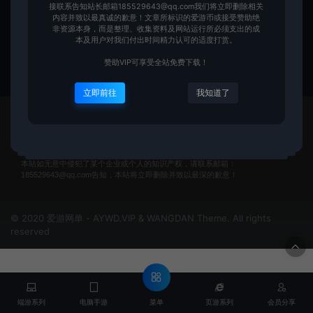
游无限金币完整主线剧情商城虚
接联系告知站长邮箱185529643@qq.com我们将立即删除相关
内容并致以最真诚的歉意！文章所标识的爱游币或接受赞助绝
拟机一键端
页游系列
非资源本身，而是整理、收集资料及网站运行所必须支出的成
本及用户对我们付出时间精力认可的适度打赏。
爱游网单
180
赞助VIP可享受全站免费下载！
立即前往
我知道了
本站如无意中侵犯了某个企业或个人的知识产权，请联系邮箱：
185529643@qq.com告知，本站将立即删除并致以最深的歉意！
© 2020 爱游网单 - AYWD.VIP & WANGDAN Theme. All rights
reserved
菜单
端游系列
电脑手游
页游系列
会员分享