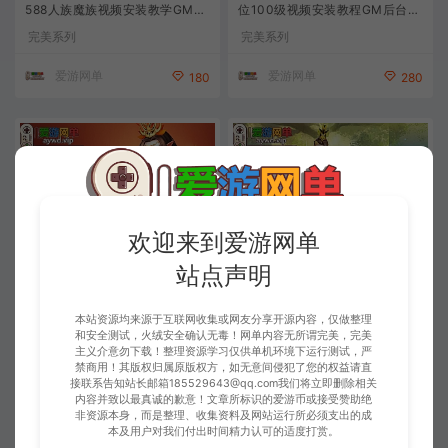
588人族魔族视频安装教学GM后
位100级视频安装教程GM后台-
台EL编辑器虚拟机一键端
会员 Je t’aime 分享底子
完美系列
完美系列
爱游网单
爱游网单
180
280
欢迎来到爱游网单
站点声明
【搬运端游】武林外传931虚拟机
武林外传单机版书生端EL可查全
一键端GM工具EL编辑器视频安
物品代码GM后台可刷物品元宝金
装教程
币虚拟机一键端
会员分享
完美系列
本站资源均来源于互联网收集或网友分享开源内容，仅做整理
和安全测试，火绒安全确认无毒！网单内容无所谓完美，完美
主义介意勿下载！整理资源学习仅供单机环境下运行测试，严
爱游网单
爱游网单
180
299
禁商用！其版权归属原版权方，如无意间侵犯了您的权益请直
接联系告知站长邮箱185529643@qq.com我们将立即删除相关
内容并致以最真诚的歉意！文章所标识的爱游币或接受赞助绝
非资源本身，而是整理、收集资料及网站运行所必须支出的成
本及用户对我们付出时间精力认可的适度打赏。