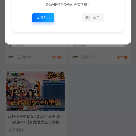
赞助VIP可享受全站免费下载！
立即前往
我知道了
武林外传单机版桃花源端飞羽GM
武林外传单机版V401小天位GM
后台可刷物品元宝金币虚拟机一
后台可无限元宝金币物品虚拟机
键端
一键端
完美系列
完美系列
爱游网单
爱游网单
280
180
武林外传单机版V326怀旧虚拟机
一键端GM后台无限元宝可刷物品
道具
完美系列