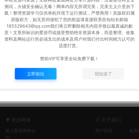
测试，火绒安全确认无毒！网单内容无所谓完美，完美主义介意勿下
载！整理资源学习仅供单机环境下运行测试，严禁商用！其版权归属
原版权方，如无意间侵犯了您的权益请直接联系告知站长邮箱
185529643@qq.com我们将立即删除相关内容并致以最真诚的歉
意！文章所标识的爱游币或接受赞助绝非资源本身，而是整理、收集
4】横版
某宝价值99的【彩虹岛S4】
资料及网站运行所必须支出的成本及用户对我们付出时间精力认可的
本视频安装
免虚拟机一键单机端基本无B
适度打赏。
UG视频教程GM充值和刷装
会员分享
备工具赠送4个其它版本端
赞助VIP可享受全站免费下载！
爱
游
09
199
4年前
10,931
280
立即前往
我知道了
网
单
爱游网单
关于我们
加入爱游网单会
用户协议
免责
员