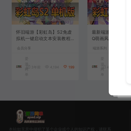
怀旧端游【彩虹岛】S2免虚
最新端游【彩虹岛S
拟机一键启动文本安装教程G
Q萌画风免虚拟机
M工具二次元横版通关
教程GM工具
会员分享
端游系列
爱
爱
游
游
3年前
4,194
199
4年前
7,3
网
网
单
单
本站如无意中侵犯了某个企业或个人的知识产权，请联系