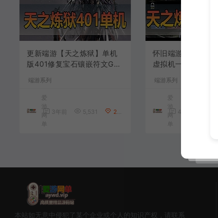
更新端游【天之炼狱】单机
怀旧端游【天之炼狱
版401修复宝石镶嵌符文GM
虚拟机一键端GM
后台视频安装教程虚拟机一
修改视频教程无限
端游系列
端游系列
键端
爱
爱
游
游
3年前
5,531
299
4年前
6,4
网
网
单
单
本站如无意中侵犯了某个企业或个人的知识产权，请联系