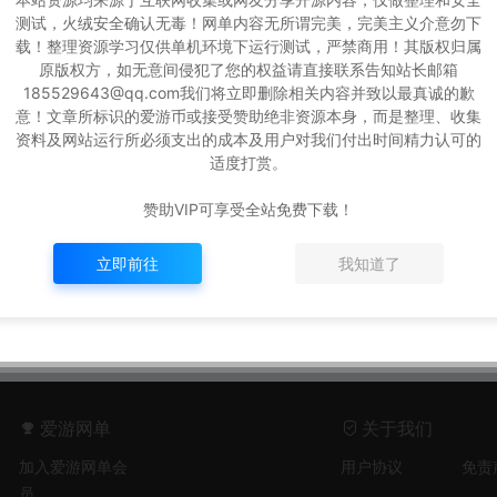
测试，火绒安全确认无毒！网单内容无所谓完美，完美主义介意勿下
载！整理资源学习仅供单机环境下运行测试，严禁商用！其版权归属
原版权方，如无意间侵犯了您的权益请直接联系告知站长邮箱
185529643@qq.com我们将立即删除相关内容并致以最真诚的歉
意！文章所标识的爱游币或接受赞助绝非资源本身，而是整理、收集
】V311
资料及网站运行所必须支出的成本及用户对我们付出时间精力认可的
后台刷物品
适度打赏。
点券金币
赞助VIP可享受全站免费下载！
65
280
立即前往
我知道了
爱游网单
关于我们
加入爱游网单会
用户协议
免责
员