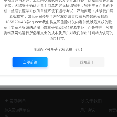
测试，火绒安全确认无毒！网单内容无所谓完美，完美主义介意勿下
载！整理资源学习仅供单机环境下运行测试，严禁商用！其版权归属
原版权方，如无意间侵犯了您的权益请直接联系告知站长邮箱
185529643@qq.com我们将立即删除相关内容并致以最真诚的歉
意！文章所标识的爱游币或接受赞助绝非资源本身，而是整理、收集
能之光】
资料及网站运行所必须支出的成本及用户对我们付出时间精力认可的
GM后台视
适度打赏。
运行可局
机一键端
赞助VIP可享受全站免费下载！
93
290
立即前往
我知道了
爱游网单
关于我们
加入爱游网单会
用户协议
免责
员