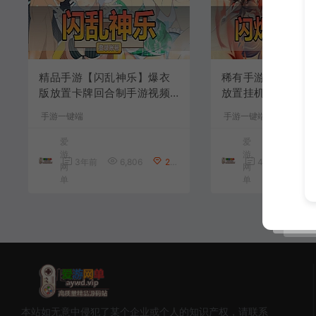
精品手游【闪乱神乐】爆衣
稀有手游【闪烁异
版放置卡牌回合制手游视频
放置挂机卡牌手游
安装教程GM后台虚拟机一键
频安装教程模拟器
手游一键端
手游一键端
端
域网手机链接虚拟
爱
爱
游
游
3年前
6,806
280
4年前
5,0
网
网
单
单
本站如无意中侵犯了某个企业或个人的知识产权，请联系