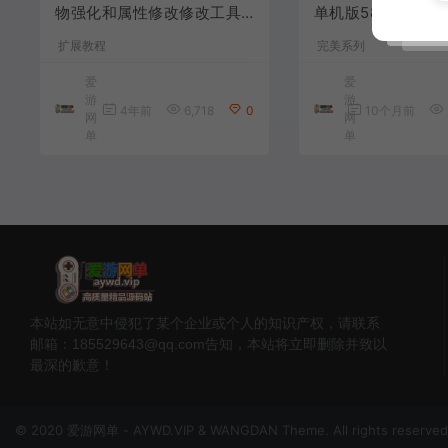
物强化和属性修改修改工具
单机版586超变修
文本教程
林 配套GM EL视
扩展教程
完美系列
虚拟机一键端+手
学
爱
爱
游
游
4年前
6,718
0
10个月前
网
网
单
单
本站如无意中侵犯了某个企业或个人的知识产权，请联系
邮箱：185529643@qq.com告知，本站将立即删除并致以
最深的歉意！
© 2020 爱游网单 - AYWD.VIP & WANGDAN Theme. All rights reserved