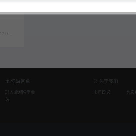
仙三界武
频安装教学
工端文本教
1,768
280
爱游网单
关于我们
加入爱游网单会
用户协议
免责
员