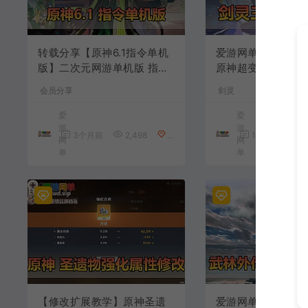
转载分享【原神6.1指令单机
爱游网单亲测【剑
版】二次元网游单机版 指令
原神超变单机版 无
模拟端 登录 战斗 地图 魔物
切割装备 单人跨服
会员分享
剑灵
背包 抽卡 商店 MOD 未亲测
带配套攻略 物品ID
图文教学
后台 虚拟机一键端
爱
爱
教学
游
游
3个月前
2,498
0
1年前
5,9
网
网
单
单
【修改扩展教学】原神圣遗
爱游网单亲测【武