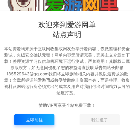
灵三系】
亲测内容【原神】V4.6网游
更新端游
欢迎来到爱游网单
CD道具
单机版免虚拟机带gm工具修
端第2版
站点声明
内置GM
复部分bug带视频启动教学
安装教学
端游系列
端游系列
 GM物品
虚拟机一
本站资源均来源于互联网收集或网友分享开源内容，仅做整理和安全
视频安装
爱
爱
测试，火绒安全确认无毒！网单内容无所谓完美，完美主义介意勿下
游
游
47
180
2年前
15,688
0
网
网
载！整理资源学习仅供单机环境下运行测试，严禁商用！其版权归属
单
单
原版权方，如无意间侵犯了您的权益请直接联系告知站长邮箱
185529643@qq.com我们将立即删除相关内容并致以最真诚的歉
意！文章所标识的爱游币或接受赞助绝非资源本身，而是整理、收集
资料及网站运行所必须支出的成本及用户对我们付出时间精力认可的
适度打赏。
赞助VIP可享受全站免费下载！
立即前往
我知道了
林外传】