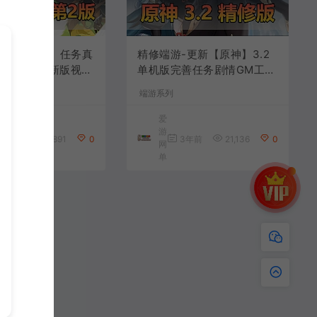
【原神3.4】任务真
精修端游-更新【原神】3.2
完善优化最新版视频
单机版完善任务剧情GM工具
GM后台网游单机版
保姆级视频安装和GM教程
端游系列
键端
爱
游
3年前
16,891
0
3年前
21,136
0
网
单