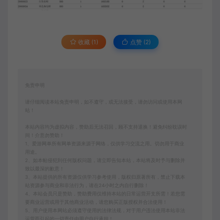
收藏 (1)
点赞 (
2
)
免责申明
请仔细阅读本站免责申明，如不遵守，或无法接受，请勿访问或使用本网
站！
本站内容均为虚拟内容，赞助后无法召回，顾不支持退换！避免纠纷耽误时
间！介意勿赞助！
1、爱游网单所有网单资源来源于网络，仅供学习交流之用。切勿用于商业
用途。
2、如本帖侵犯到任何版权问题，请立即告知本站，本站将及时予与删除并
致以最深的歉意！
3、本站提供的所有资源仅供学习参考使用，版权归原著所有，禁止下载本
站资源参与商业和非法行为，请在24小时之内自行删除！
4、本站会员只是赞助，赞助费用仅维持本站的日常运营开支所需！若您需
要商业运营或用于其他商业活动，请您购买正版授权并合法使用！
5、用户使用本网站必须遵守使用的法律法规，对于用户违法使用本站非法
运营而引起的一切责任由用户自行承担！