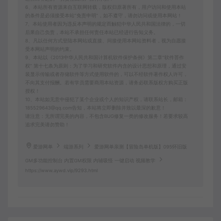
6、本站所有资源来自互联网转载，版权归原著所有，用户访问和使用本站
的条件是必须接受本站“免责申明”，如不遵守，请勿访问或使用本网站！
7、本站使用者因为违反本声明的规定而触犯中华人民共和国法律的，一切
后果自己负责，本站不承担任何责任本站已经进行告知义务。
8、凡以任何方式登陆本网站或直接、间接使用本网站资料者，视为自愿接
受本网站声明的约束。
9、本站以《2013中华人民共和国计算机软件保护条例》第二章"软件菩作
权” 第十七条为原则：为了学习和研究软件内含的设计思想和原理，通过安
装显示传输或者存储软件等方式使用软件的，可以不经软件著作权人许可，
不向其支付报酬。若有学员需要商用本站资源，请务必联系版权方购买正版
授权！
10、本站如无意中侵犯了某个企业或个人的知识产权，请联系站长，邮箱：
185529643@qq.com告知，本站将立即删除并致以最深的歉意！
请注意：无所谓完美的内容，不包含BUG修复一类的修改服务！若要求较高
追求完美请勿赞助！
爱游网单
端游系列
爱游网单亲测【冒险岛单机版】095怀旧版
GM多功能控制台 内置GM权限 内辅吸怪 一键启动 视频教学
https://www.aywd.vip/9293.html