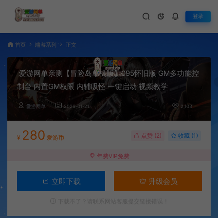
登录
首页
端游系列
正文
爱游网单亲测【冒险岛单机版】095怀旧版 GM多功能控
制台 内置GM权限 内辅吸怪 一键启动 视频教学
爱游网单
2026-01-21
2,103
280
点赞 (
2
)
收藏 (1)
¥
爱游币
年费VIP免费
立即下载
升级会员
下载不了？请联系网站客服提交链接错误！