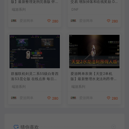
版】最新整理龙驹完善版 怀
交易 增加掉落和在线奖励 DN
旧武侠网游单机 带GM工具可
F70星月侍魂联机版 新版技能
端游系列
DNF
发物品装备 虚拟机一键端 视
丰富异次元技能装备词条 护
频安装教学
石 辟邪玉 皮肤外观 BUFF技
爱游网单
爱游网单
280
280
能徽章 史诗装备特效徽章 技
能宝珠等 在线点 装备靠爆
群服联机剑灵二系55级白青西
爱游网单亲测【天堂2单机
洛S3昆仑版 在线点券 每日礼
版】最新整理水龙法利昂带假
包 复古玩法
人商业端制作单机 内置多功
端游系列
端游系列
能GM控制台 可发物品装备
虚拟机一键端 视频安装教学
爱游网单
爱游网单
280
280
猜你喜欢