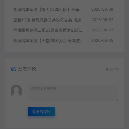
爱游网单亲测【倚天OL单机版】最新整理龙驹完善版 怀旧武侠网游单机 带GM工具可发物品装备 虚拟机一键端 视频安装教学
2026-08-08
更新1.2版 侍魂武器防具改可交易 增加掉落和在线奖励 DNF70星月侍魂联机版 新版技能 丰富异次元技能装备词条 护石 辟邪玉 皮肤外观 BUFF技能徽章 史诗装备特效徽章 技能宝珠等 在线点 装备靠爆
2026-08-07
群服联机剑灵二系55级白青西洛S3昆仑版 在线点券 每日礼包 复古玩法
2026-08-07
爱游网单亲测【天堂2单机版】最新整理水龙法利昂带假人商业端制作单机 内置多功能GM控制台 可发物品装备 虚拟机一键端 视频安装教学
2026-08-05
发表评论
暂无评论
登录后评论