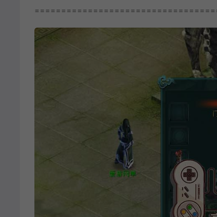
==================================