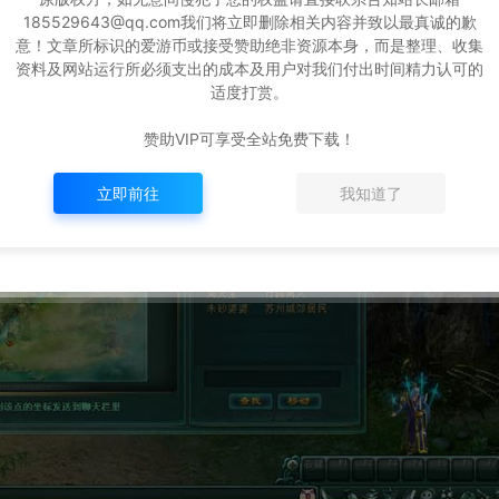
185529643@qq.com我们将立即删除相关内容并致以最真诚的歉
意！文章所标识的爱游币或接受赞助绝非资源本身，而是整理、收集
资料及网站运行所必须支出的成本及用户对我们付出时间精力认可的
适度打赏。
赞助VIP可享受全站免费下载！
立即前往
我知道了