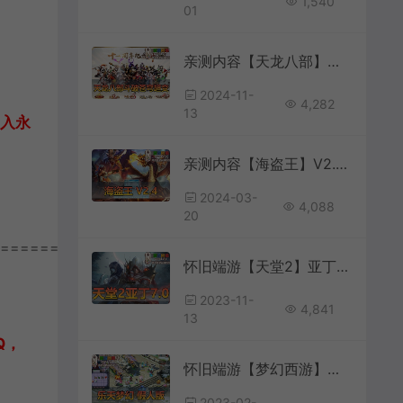
1,540
01
亲测内容【天龙八部】斗破苍穹超变单机版12门派特色系统视频教程GM后台无限元宝
2024-11-
4,282
13
加入永
亲测内容【海盗王】V2.4最新整理虚拟机一键单机版任务剧情配套工具及GM脚本命令视频教程
2024-03-
4,088
20
================
怀旧端游【天堂2】亚丁7.0版本丰富多职业内置GM虚拟机一键端视频安装教学
2023-11-
4,841
13
Q，
怀旧端游【梦幻西游】乐天梦幻假人版免虚拟机一键启动后台CDK充值角色数据修改添加仙玉
2023-02-