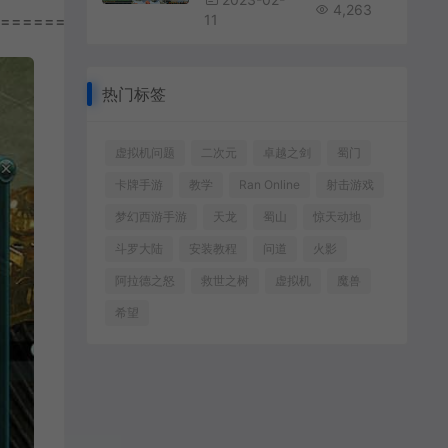
4,263
================
11
热门标签
虚拟机问题
二次元
卓越之剑
蜀门
卡牌手游
教学
Ran Online
射击游戏
梦幻西游手游
天龙
蜀山
惊天动地
斗罗大陆
安装教程
问道
火影
阿拉德之怒
救世之树
虚拟机
魔兽
希望