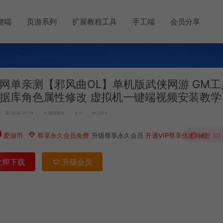
键端
页游系列
扩展教程工具
手工端
会员分享
网单亲测【邪风曲OL】单机版武侠网游 GM
数据库角色属性修改 虚拟机一键端视频安装教学
2026-01-18
端游系列
0
1,653
0
爱游币
尊享永久会员免费
升级尊享永久会员
开通VIP尊享优惠特权
点赞 (
0
)
立即下载
升级会员